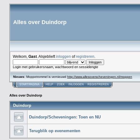
Alles over Duindorp
Welkom,
Gast
. Alsjeblieft
inloggen
of
registreren
.
Login met gebruikersnaam, wachtwoord en sessielengte
Nieuws
: Moppetrommel is vernieuwd
http://www.allesoverscheveningen.nl/moppen
STARTPAGINA
HELP
ZOEK
INLOGGEN
REGISTREREN
Alles over Duindorp
Duindorp
Duindorp/Scheveningen: Toen en NU
Terugblik op evenementen