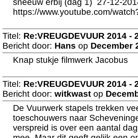
sneeuw erbij (dag 1) 27-12-201
https://www.youtube.com/wat
Titel:
Re:VREUGDEVUUR 2014 - 
Bericht door:
Hans
op
December 2
Knap stukje filmwerk Jacobus
Titel:
Re:VREUGDEVUUR 2014 - 
Bericht door:
witkwast
op
Decembe
De Vuurwerk stapels trekken ve
toeschouwers naar Scheveninge
verspreid is over een aantal dag
mee. Maar dit geeft gelijk een 