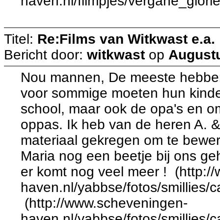
haven.nl/filmpjes/vergane_glor
Titel:
Re:Films van Witkwast e.a.
Bericht door:
witkwast
op
Augustu
Nou mannen, De meeste hebben 
voor sommige moeten hun kind
school, maar ook de opa's en 
oppas. Ik heb van de heren A. 
materiaal gekregen om te bewerk
Maria nog een beetje bij ons ge
er komt nog veel meer ! (http:
haven.nl/yabbse/fotos/smillies/
(http://www.scheveningen-
haven.nl/yabbse/fotos/smillies/