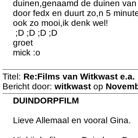
duinen,genaamd de duinen van 
door fedx en duurt zo,n 5 minu
ook zo mooi,ik denk wel!
;D ;D ;D ;D
groet
mick :o
Titel:
Re:Films van Witkwast e.a.
Bericht door:
witkwast
op
Novembe
DUINDORPFILM
Lieve Allemaal en vooral Gina.