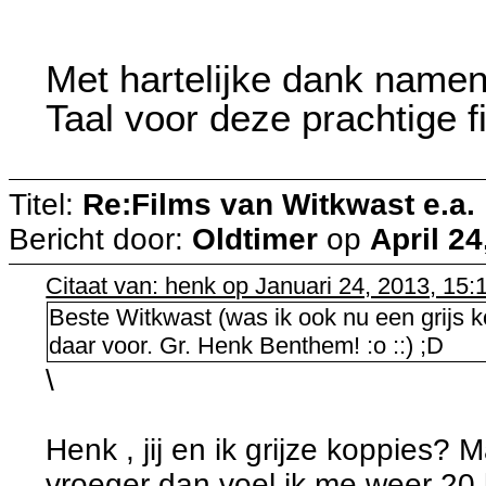
Met hartelijke dank name
Taal voor deze prachtige fi
Titel:
Re:Films van Witkwast e.a.
Bericht door:
Oldtimer
op
April 24
Citaat van: henk op Januari 24, 2013, 15:
Beste Witkwast (was ik ook nu een grijs k
daar voor. Gr. Henk Benthem! :o ::) ;D
\
Henk , jij en ik grijze koppies? M
vroeger dan voel ik me weer 20