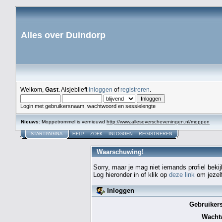
Alles over Duindorp
Welkom,
Gast
. Alsjeblieft
inloggen
of
registreren
.
Login met gebruikersnaam, wachtwoord en sessielengte
Nieuws
: Moppetrommel is vernieuwd
http://www.allesoverscheveningen.nl/moppen
STARTPAGINA
HELP
ZOEK
INLOGGEN
REGISTREREN
Waarschuwing!
Sorry, maar je mag niet iemands profiel bekij
Log hieronder in of klik op
deze link
om jezelf
Inloggen
Gebruiker
Wacht