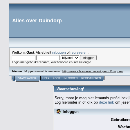
Alles over Duindorp
Welkom,
Gast
. Alsjeblieft
inloggen
of
registreren
.
Login met gebruikersnaam, wachtwoord en sessielengte
Nieuws
: Moppetrommel is vernieuwd
http://www.allesoverscheveningen.nl/moppen
STARTPAGINA
HELP
ZOEK
INLOGGEN
REGISTREREN
Waarschuwing!
Sorry, maar je mag niet iemands profiel bekij
Log hieronder in of klik op
deze link
om jezelf
Inloggen
Gebruiker
Wacht