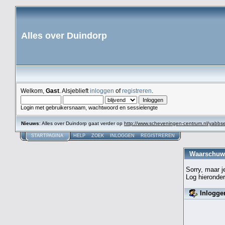
Alles over Duindorp
Welkom,
Gast
. Alsjeblieft
inloggen
of
registreren
.
Login met gebruikersnaam, wachtwoord en sessielengte
Nieuws
: Alles over Duindorp gaat verder op
http://www.scheveningen-centrum.nl/yabb
STARTPAGINA
HELP
ZOEK
INLOGGEN
REGISTREREN
Waarschuw
Sorry, maar j
Log hieronder
Inlogge