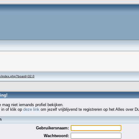
se/index.php?board=32.0
ing!
e mag niet iemands profiel bekijken.
 in of klik op
deze link
om jezelf vrijblijvend te registreren op het Alles over D
n
Gebruikersnaam:
Wachtwoord: