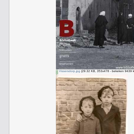
Vissersdorp.jpg
(29.32 KB, 353x478 - bekeken 9439 k