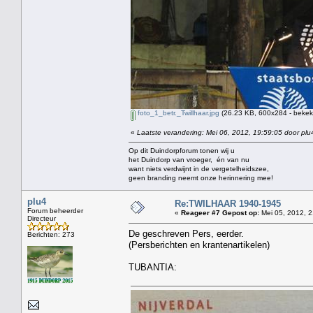
foto_1_betr._Twillhaar.jpg
(26.23 KB, 600x284 - bekek
«
Laatste verandering: Mei 06, 2012, 19:59:05 door plu
Op dit Duindorpforum tonen wij u
het Duindorp van vroeger, én van nu
want niets verdwijnt in de vergetelheidszee,
geen branding neemt onze herinnering mee!
plu4
Re:TWILHAAR 1940-1945
Forum beheerder
«
Reageer #7 Gepost op:
Mei 05, 2012, 2
Directeur
De geschreven Pers, eerder.
Berichten: 273
(Persberichten en krantenartikelen)
TUBANTIA: