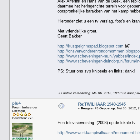
Alex Alferink en Hans van de Beek, een repli
daarmee het heringerichte terrein voor geop
oorspronkelijke barakken van het kamp hebb
Hieronder ziet u een tv verslag, foto's en kran
Met vriendelijke groet,
Geert Bakker
http://kustpelgrimspad.blogspot.com
â€“
http://onsverwonderenrondomommen.blogspo
http://www.scheveningen-nu.nl/yabbse/inde
http://www.scheveningen-duindorp.nl/forum
PS: Stuur ons svp knipsels en links; dank!
«
Laatste verandering: Mei 06, 2012, 19:58:35 door plu
plu4
Re:TWILHAAR 1940-1945
Forum beheerder
«
Reageer #5 Gepost op:
Mei 05, 2012, 2
Directeur
Berichten: 273
Een televisieverslag (2003) op de lokale tv.
http://www.werkkamptwilhaar.nl/monument.ht