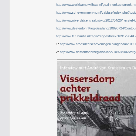
http://www.werkkamptwilhaar.nl/gezinnenkuststreek.ht
http://www.scheveningen-nu.nl/yabbse/index.php?topi
http://www.nijverdalcentraal.nl/wp/2012/04/20/herstel-
http://www.destentor.nl/regio/salland/10896724/Conto
http://www.tctubantia.nl/regio/reggestreek/10912904/
1*
http://www.stadsdeelscheveningen.nl/agenda/2012-
2*
http://www.destentor.nl/regio/salland/10924906/Ve