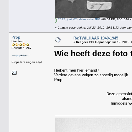
2012_juni_024klein-resize.JPG
(66.64 KB, 800x646 - 
«
Laatste verandering: Juli 23, 2012, 16:38:32 door plu
Prop
Re:TWILHAAR 1940-1945
Directeur
«
Reageer #19 Gepost op:
Juli 12, 2012, 
Berichten: 267
Wie heeft deze foto 
Propellers zingen altijd
Herkent men hier iemand?
Verdere gevens volgen zo spoedig mogelijk.
Prop.
Deze groepsfot
alsme
Inmiddels we