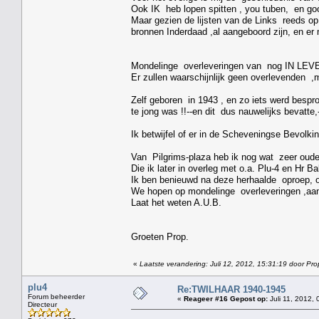
Ook IK heb lopen spitten , you tuben, en go
Maar gezien de lijsten van de Links reeds op 
bronnen Inderdaad ,al aangeboord zijn, en e
Mondelinge overleveringen van nog IN LEVEN
Er zullen waarschijnlijk geen overlevenden ,m
Zelf geboren in 1943 , en zo iets werd bespro
te jong was !!--en dit dus nauwelijks bevatte
Ik betwijfel of er in de Scheveningse Bevolki
Van Pilgrims-plaza heb ik nog wat zeer oud
Die ik later in overleg met o.a. Plu-4 en Hr 
Ik ben benieuwd na deze herhaalde oproep, 
We hopen op mondelinge overleveringen ,aan 
Laat het weten A.U.B.
Groeten Prop.
«
Laatste verandering: Juli 12, 2012, 15:31:19 door Pro
plu4
Re:TWILHAAR 1940-1945
Forum beheerder
«
Reageer #16 Gepost op:
Juli 11, 2012, 
Directeur