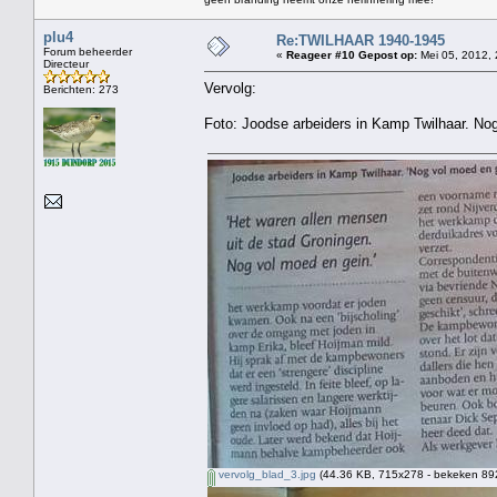
plu4
Re:TWILHAAR 1940-1945
Forum beheerder
«
Reageer #10 Gepost op:
Mei 05, 2012, 
Directeur
Vervolg:
Berichten: 273
Foto: Joodse arbeiders in Kamp Twilhaar. No
vervolg_blad_3.jpg
(44.36 KB, 715x278 - bekeken 892