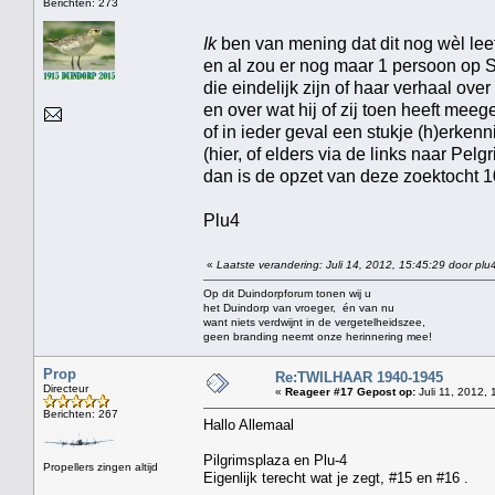
Berichten: 273
Ik
ben van mening dat dit nog wèl leef
en al zou er nog maar 1 persoon op 
die eindelijk zijn of haar verhaal o
en over wat hij of zij toen heeft mee
of in ieder geval een stukje (h)erken
(hier, of elders via de links naar Pelg
dan is de opzet van deze zoektocht 
Plu4
«
Laatste verandering: Juli 14, 2012, 15:45:29 door plu
Op dit Duindorpforum tonen wij u
het Duindorp van vroeger, én van nu
want niets verdwijnt in de vergetelheidszee,
geen branding neemt onze herinnering mee!
Prop
Re:TWILHAAR 1940-1945
Directeur
«
Reageer #17 Gepost op:
Juli 11, 2012, 
Berichten: 267
Hallo Allemaal
Pilgrimsplaza en Plu-4
Propellers zingen altijd
Eigenlijk terecht wat je zegt, #15 en #16 .