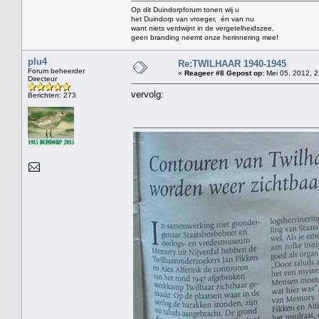
Op dit Duindorpforum tonen wij u
het Duindorp van vroeger, én van nu
want niets verdwijnt in de vergetelheidszee,
geen branding neemt onze herinnering mee!
plu4
Re:TWILHAAR 1940-1945
Forum beheerder
«
Reageer #8 Gepost op:
Mei 05, 2012, 2
Directeur
vervolg:
Berichten: 273