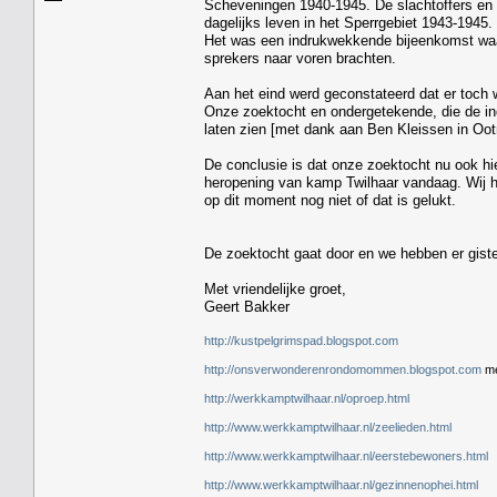
Scheveningen 1940-1945. De slachtoffers en 
dagelijks leven in het Sperrgebiet 1943-1945
Het was een indrukwekkende bijeenkomst waar
sprekers naar voren brachten.
Aan het eind werd geconstateerd dat er toch
Onze zoektocht en ondergetekende, die de in
laten zien [met dank aan Ben Kleissen in Oot
De conclusie is dat onze zoektocht nu ook hier
heropening van kamp Twilhaar vandaag. Wij 
op dit moment nog niet of dat is gelukt.
De zoektocht gaat door en we hebben er gist
Met vriendelijke groet,
Geert Bakker
http://kustpelgrimspad.blogspot.com
http://onsverwonderenrondomommen.blogspot.com
me
http://werkkamptwilhaar.nl/oproep.html
http://www.werkkamptwilhaar.nl/zeelieden.html
http://www.werkkamptwilhaar.nl/eerstebewoners.html
http://www.werkkamptwilhaar.nl/gezinnenophei.html