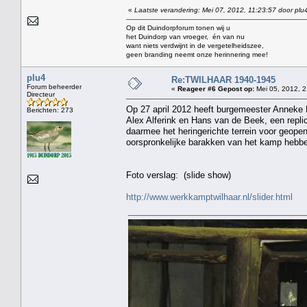
«
Laatste verandering: Mei 07, 2012, 11:23:57 door plu
Op dit Duindorpforum tonen wij u
het Duindorp van vroeger, én van nu
want niets verdwijnt in de vergetelheidszee,
geen branding neemt onze herinnering mee!
plu4
Re:TWILHAAR 1940-1945
Forum beheerder
«
Reageer #6 Gepost op:
Mei 05, 2012, 2
Directeur
Op 27 april 2012 heeft burgemeester Anneke 
Berichten: 273
Alex Alferink en Hans van de Beek, een repli
daarmee het heringerichte terrein voor geop
oorspronkelijke barakken van het kamp hebb
Foto verslag: (slide show)
http://www.werkkamptwilhaar.nl/slider.html