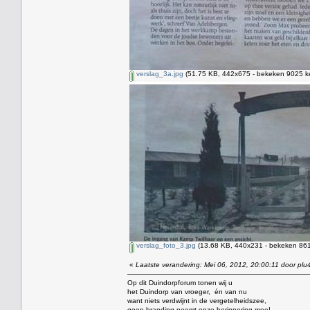
verslag_3a.jpg
(51.75 KB, 442x675 - bekeken 9025 ke
verslag_foto_3.jpg
(13.68 KB, 440x231 - bekeken 861
«
Laatste verandering: Mei 06, 2012, 20:00:11 door plu
Op dit Duindorpforum tonen wij u
het Duindorp van vroeger, én van nu
want niets verdwijnt in de vergetelheidszee,
geen branding neemt onze herinnering mee!