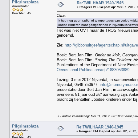
Pilgrimsplaza
Re:TWILHAAR 1940-1945
Aministrator
«
Reageer #13 Gepost op:
Mei 07, 2012, 
Berichten: 45
Citaat
Ik heb nog geen radio- of tv-reportages van vorige vri
joodse kinderen naar gastgezinnen in Nijverdal is vermel
Het was niet OVT maar de TROS Nieuwsshow v
genoemd.
Zie:
http://gibbonuitgeefagentschap.nl/uitgav
Boek: Bert Jan Flim,
Onder de klok, Georgani
Boek: Bert Jan Flim,
Saving The Children: H
Publications of the Department of Near Easter
Occastional-Publications/dp/1883053889
Lezing: 3 mei 2012 Nijverdal, in samenwerki
Nijverdal, 0548-750677,
info@memorymuseum
presentatie door Bert Jan Flim, in aanwezighei
eveneens 91 jaar oud â€“ aanwezig zijn. Ankie
bracht zij tientallen Joodse kinderen onder b
«
Laatste verandering: Mei 31, 2012, 00:10:28 door plu
Pilgrimsplaza
Re:TWILHAAR 1940-1945
Aministrator
«
Reageer #14 Gepost op:
Juni 02, 2012,
Berichten: 45