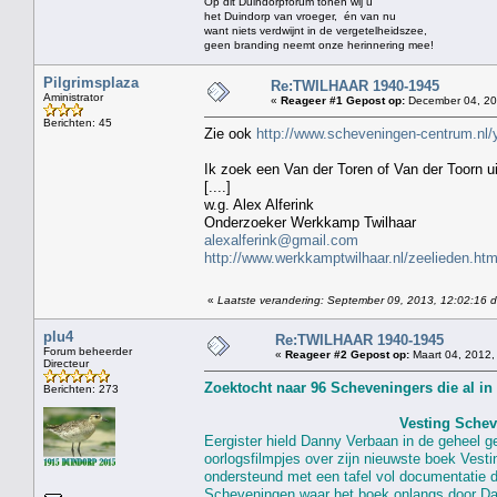
Op dit Duindorpforum tonen wij u
het Duindorp van vroeger, én van nu
want niets verdwijnt in de vergetelheidszee,
geen branding neemt onze herinnering mee!
Pilgrimsplaza
Re:TWILHAAR 1940-1945
Aministrator
«
Reageer #1 Gepost op:
December 04, 201
Berichten: 45
Zie ook
http://www.scheveningen-centrum.nl
Ik zoek een Van der Toren of Van der Toorn u
[....]
w.g. Alex Alferink
Onderzoeker Werkkamp Twilhaar
alexalferink@gmail.com
http://www.werkkamptwilhaar.nl/zeelieden.htm
«
Laatste verandering: September 09, 2013, 12:02:16 
plu4
Re:TWILHAAR 1940-1945
Forum beheerder
«
Reageer #2 Gepost op:
Maart 04, 2012,
Directeur
Berichten: 273
Vesting Schev
Eergister hield Danny Verbaan in de geheel 
oorlogsfilmpjes over zijn nieuwste boek Vest
ondersteund met een tafel vol documentatie 
Scheveningen waar het boek onlangs door Da