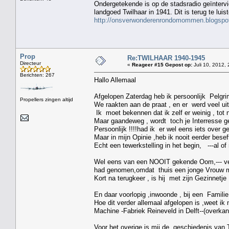
Ondergetekende is op de stadsradio geïnterv
landgoed Twilhaar in 1941. Dit is terug te lui
http://onsverwonderenrondomommen.blogspot
Prop
Re:TWILHAAR 1940-1945
Directeur
«
Reageer #15 Gepost op:
Juli 10, 2012, 
Berichten: 267
Hallo Allemaal
Afgelopen Zaterdag heb ik persoonlijk Pelgr
Propellers zingen altijd
We raakten aan de praat , en er werd veel ui
Ik moet bekennen dat ik zelf er weinig , tot 
Maar gaandeweg , wordt toch je Interresse 
Persoonlijk !!!!had ik er wel eens iets over g
Maar in mijn Opinie ,heb ik nooit eerder bese
Echt een tewerkstelling in het begin, ---al of ni
Wel eens van een NOOIT gekende Oom,--- ver
had genomen,omdat thuis een jonge Vrouw m
Kort na terugkeer , is hij met zijn Gezinnetj
En daar voorlopig ,inwoonde , bij een Familie
Hoe dit verder allemaal afgelopen is ,weet ik
Machine -Fabriek Reineveld in Delft--(overkan
Voor het overige is mij de geschiedenis van