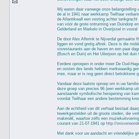
Wij waren daar vanwege onze belangstelling 
de al in 1941 naar werkkamp Twilhaar verban
de Atlantikwall een vesting achter tankgracht
van vóór de grote ontruiming van Duindorp e
Gelderland en Markelo in Overijssel in voora
De door Alex Alferink te Nijverdal gemaakte 
liggen en vond gretig aftrek. Deze is die mi
visrestaurants aan de haven en een paar dag
(Bosch en Duin) en Het Uiterjoon op het duin 
Eerdere oproepen in onder meer De Oud-Hagen
en oosten des lands hebben merkwaardig geno
mee, maar er is nog geen direct betrokkene 
Vandaar deze laatste oproep om in uw famili
deze groep van precies 96 (een werkkamp uit d
aanstaande symbolische heropening van kamp T
voordat Twilhaar een andere bestemming kre
Aan de echtheid van dit verhaal bestaat daar
tewerkgestelden uit de groote steden, die ver
makenâ€, waartoe zelfs een muziekuitvoering
courant van 21-07-1941 op
http://onsverwon
Met dank voor uw aandacht en vriendelijke gr