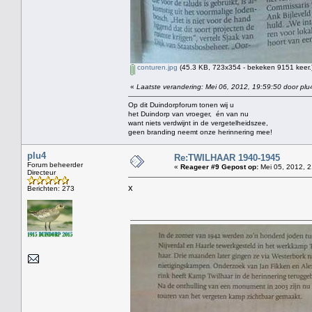
conturen.jpg
(45.3 KB, 723x354 - bekeken 9151 keer.
«
Laatste verandering: Mei 06, 2012, 19:59:50 door plu
Op dit Duindorpforum tonen wij u
het Duindorp van vroeger, én van nu
want niets verdwijnt in de vergetelheidszee,
geen branding neemt onze herinnering mee!
plu4
Re:TWILHAAR 1940-1945
Forum beheerder
«
Reageer #9 Gepost op:
Mei 05, 2012, 2
Directeur
x
Berichten: 273