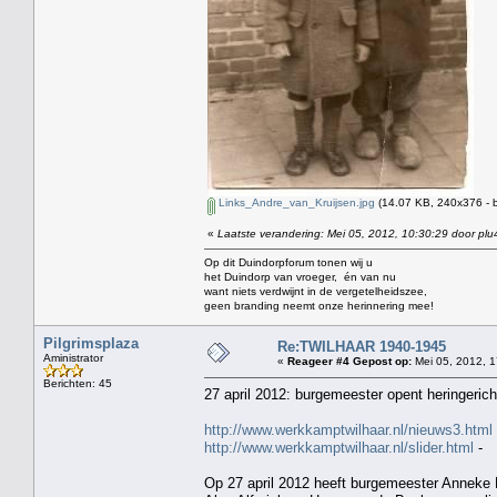
Links_Andre_van_Kruijsen.jpg
(14.07 KB, 240x376 - 
«
Laatste verandering: Mei 05, 2012, 10:30:29 door plu
Op dit Duindorpforum tonen wij u
het Duindorp van vroeger, én van nu
want niets verdwijnt in de vergetelheidszee,
geen branding neemt onze herinnering mee!
Pilgrimsplaza
Re:TWILHAAR 1940-1945
Aministrator
«
Reageer #4 Gepost op:
Mei 05, 2012, 1
Berichten: 45
27 april 2012: burgemeester opent heringeric
http://www.werkkamptwilhaar.nl/nieuws3.html
http://www.werkkamptwilhaar.nl/slider.html
-
Op 27 april 2012 heeft burgemeester Anneke 