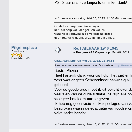
PS: Stuur ons svp knipsels en links; dank!
«
Laatste verandering: Mei 07, 2012, 11:05:40 door plu
Op dit Duindorpforum tonen wij u
het Duindorp van vroeger, én van nu
want niets verdwijnt in de vergetelheidszee,
geen branding neemt onze herinnering mee!
Pilgrimsplaza
Re:TWILHAAR 1940-1945
Aministrator
«
Reageer #12 Gepost op:
Mei 06, 2012, 
Berichten: 45
Citaat van: plu4 op Mei 05, 2012, 21:34:36
Het recente televisieverslag op de lokale tv.
http://www.
Beste Pluvier,
Heel hartelijk dank voor uw hulp! Het ziet er 
weet was er geen Scheveninger aanwezig bij de
gehoord.
Voor de goede orde moet ik dit bericht over 
veel zien van de oude situatie. Nu zijn alle
vroegere barakken aan te geven.
Ik heb nog geen radio- of tv-reportages van 
besproken waarin de evacuatie van joodse kin
volgt nader bericht.
«
Laatste verandering: Mei 07, 2012, 11:05:55 door plu