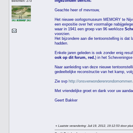
Ingezonden bericht:
Berichten: 273
Geachte heer of mevrouw,
Het nieuwe oorlogsmuseum MEMORY te Nij
een expositie over het voormalige nabijgeleg
waar in 1941 een groep van 96 werkloze
Sche
voorzien.
Het bijzondere aan die tentoonstelling is da
hadden.
Enkele jaren geleden is ook zonder enig resu
ook op dit forum, red.
) in het Scheveningse
Naar aanleiding van deze nieuwe tentoonstell
gedeeltelijke reconstructie van het kamp, volg
Zie svp
http://onsverwonderenrondomommen
Met vriendelijke groet en dank voor uw aanda
Geert Bakker
«
Laatste verandering: Juli 19, 2012, 19:12:53 door plu