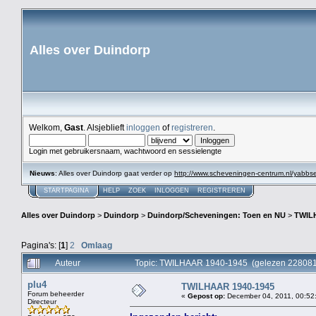
Alles over Duindorp
Welkom,
Gast
. Alsjeblieft
inloggen
of
registreren
.
Login met gebruikersnaam, wachtwoord en sessielengte
Nieuws
: Alles over Duindorp gaat verder op
http://www.scheveningen-centrum.nl/yabb
STARTPAGINA
HELP
ZOEK
INLOGGEN
REGISTREREN
Alles over Duindorp
>
Duindorp
>
Duindorp/Scheveningen: Toen en NU
>
TWIL
Pagina's: [
1
]
2
Omlaag
Auteur
Topic: TWILHAAR 1940-1945 (gelezen 228081
plu4
TWILHAAR 1940-1945
Forum beheerder
«
Gepost op:
December 04, 2011, 00:52
Directeur