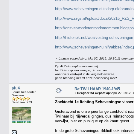
http://www.scheveningen-duindorp.nl/forum/i
http://www.rzgs.nl/upload/docs/20216_RZS_
http://onsverwonderenrondomommen.blogspot
http://historiek.net/woii/vesting-scheveningen
http://www.scheveningen-nu.nl/yabbse/ind
«
Laatste verandering: Mei 05, 2012, 10:30:11 door plu
Op dit Duindorpforum tonen wij u
het Duindorp van vroeger, én van nu
want niets verdwijnt in de vergetelheidszee,
geen branding neemt onze herinnering mee!
plu4
Re:TWILHAAR 1940-1945
Forum beheerder
«
Reageer #3 Gepost op:
April 27, 2012, 
Directeur
Zoektocht 1e lichting Scheveningse visse
Berichten: 273
Gisteravond is onze jarenlange zoektocht na
Twilhaar bij Nijverdal gingen, dus ruimschoo
verwijst, hier en publique op de kaart gezet.
In de grote Scheveningse Bibliotheek interv