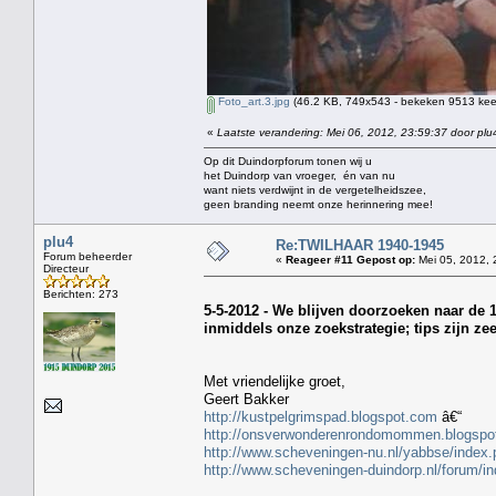
Foto_art.3.jpg
(46.2 KB, 749x543 - bekeken 9513 keer
«
Laatste verandering: Mei 06, 2012, 23:59:37 door plu
Op dit Duindorpforum tonen wij u
het Duindorp van vroeger, én van nu
want niets verdwijnt in de vergetelheidszee,
geen branding neemt onze herinnering mee!
plu4
Re:TWILHAAR 1940-1945
Forum beheerder
«
Reageer #11 Gepost op:
Mei 05, 2012, 
Directeur
Berichten: 273
5-5-2012 - We blijven doorzoeken naar de 
inmiddels onze zoekstrategie; tips zijn ze
Met vriendelijke groet,
Geert Bakker
http://kustpelgrimspad.blogspot.com
â€“
http://onsverwonderenrondomommen.blogspo
http://www.scheveningen-nu.nl/yabbse/inde
http://www.scheveningen-duindorp.nl/forum