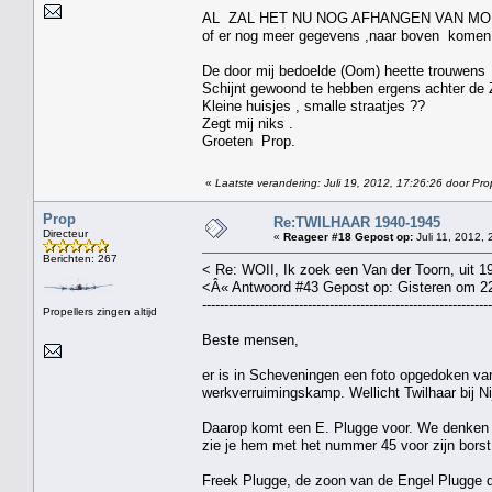
AL ZAL HET NU NOG AFHANGEN VAN M
of er nog meer gegevens ,naar boven komen
De door mij bedoelde (Oom) heette trouwens
Schijnt gewoond te hebben ergens achter de
Kleine huisjes , smalle straatjes ??
Zegt mij niks .
Groeten Prop.
«
Laatste verandering: Juli 19, 2012, 17:26:26 door Pro
Prop
Re:TWILHAAR 1940-1945
Directeur
«
Reageer #18 Gepost op:
Juli 11, 2012, 
Berichten: 267
< Re: WOII, Ik zoek een Van der Toorn, uit 194
<Â« Antwoord #43 Gepost op: Gisteren om 2
------------------------------------------------------------------
Propellers zingen altijd
Beste mensen,
er is in Scheveningen een foto opgedoken va
werkverruimingskamp. Wellicht Twilhaar bij Ni
Daarop komt een E. Plugge voor. We denken h
zie je hem met het nummer 45 voor zijn borst
Freek Plugge, de zoon van de Engel Plugge di