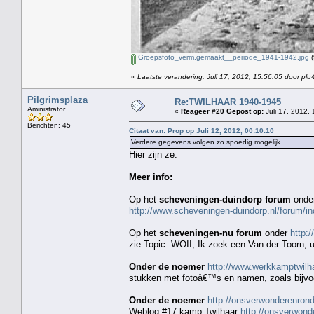
Groepsfoto_verm.gemaakt__periode_1941-1942.jpg
(
«
Laatste verandering: Juli 17, 2012, 15:56:05 door plu
Pilgrimsplaza
Re:TWILHAAR 1940-1945
Aministrator
«
Reageer #20 Gepost op:
Juli 17, 2012, 
Berichten: 45
Citaat van: Prop op Juli 12, 2012, 00:10:10
Verdere gegevens volgen zo spoedig mogelijk.
Hier zijn ze:
Meer info:
Op het
scheveningen-duindorp forum
onde
http://www.scheveningen-duindorp.nl/forum
Op het
scheveningen-nu forum
onder
http:
zie Topic: WOII, Ik zoek een Van der Toorn, ui
Onder de noemer
http://www.werkkamptwilha
stukken met fotoâ€™s en namen, zoals bijv
Onder de noemer
http://onsverwonderenro
Weblog #17 kamp Twilhaar
http://onsverwon