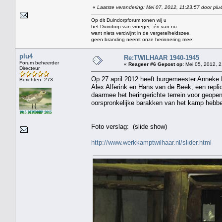
«
Laatste verandering: Mei 07, 2012, 11:23:57 door plu
Op dit Duindorpforum tonen wij u
het Duindorp van vroeger, én van nu
want niets verdwijnt in de vergetelheidszee,
geen branding neemt onze herinnering mee!
plu4
Re:TWILHAAR 1940-1945
Forum beheerder
«
Reageer #6 Gepost op:
Mei 05, 2012, 2
Directeur
Op 27 april 2012 heeft burgemeester Anneke 
Berichten: 273
Alex Alferink en Hans van de Beek, een repli
daarmee het heringerichte terrein voor geop
oorspronkelijke barakken van het kamp hebb
Foto verslag: (slide show)
http://www.werkkamptwilhaar.nl/slider.html