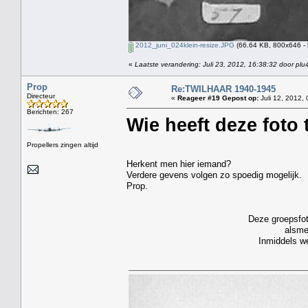
2012_juni_024klein-resize.JPG
(66.64 KB, 800x646 - 
«
Laatste verandering: Juli 23, 2012, 16:38:32 door plu
Prop
Re:TWILHAAR 1940-1945
Directeur
«
Reageer #19 Gepost op:
Juli 12, 2012, 
Berichten: 267
Wie heeft deze foto 
Propellers zingen altijd
Herkent men hier iemand?
Verdere gevens volgen zo spoedig mogelijk.
Prop.
Deze groepsfot
alsme
Inmiddels we