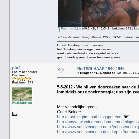
Foto_art.3.jpg
(46.2 KB, 749x543 - bekeken 9481 keer
«
Laatste verandering: Mei 06, 2012, 23:59:37 door plu
Op dit Duindorpforum tonen wij u
het Duindorp van vroeger, én van nu
want niets verdwijnt in de vergetelheidszee,
geen branding neemt onze herinnering mee!
plu4
Re:TWILHAAR 1940-1945
Forum beheerder
«
Reageer #11 Gepost op:
Mei 05, 2012, 
Directeur
Berichten: 273
5-5-2012 - We blijven doorzoeken naar de 
inmiddels onze zoekstrategie; tips zijn ze
Met vriendelijke groet,
Geert Bakker
http://kustpelgrimspad.blogspot.com
â€“
http://onsverwonderenrondomommen.blogspo
http://www.scheveningen-nu.nl/yabbse/inde
http://www.scheveningen-duindorp.nl/forum