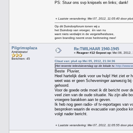
PS: Stuur ons svp knipsels en links; dank!
«
Laatste verandering: Mei 07, 2012, 11:05:40 door plu
Op dit Duindorpforum tonen wij u
het Duindorp van vroeger, én van nu
want niets verdwijnt in de vergetelheidszee,
geen branding neemt onze herinnering mee!
Pilgrimsplaza
Re:TWILHAAR 1940-1945
Aministrator
«
Reageer #12 Gepost op:
Mei 06, 2012, 
Berichten: 45
Citaat van: plu4 op Mei 05, 2012, 21:34:36
Het recente televisieverslag op de lokale tv.
http://www.
Beste Pluvier,
Heel hartelijk dank voor uw hulp! Het ziet er 
weet was er geen Scheveninger aanwezig bij de
gehoord.
Voor de goede orde moet ik dit bericht over 
veel zien van de oude situatie. Nu zijn alle
vroegere barakken aan te geven.
Ik heb nog geen radio- of tv-reportages van 
besproken waarin de evacuatie van joodse kin
volgt nader bericht.
«
Laatste verandering: Mei 07, 2012, 11:05:55 door plu