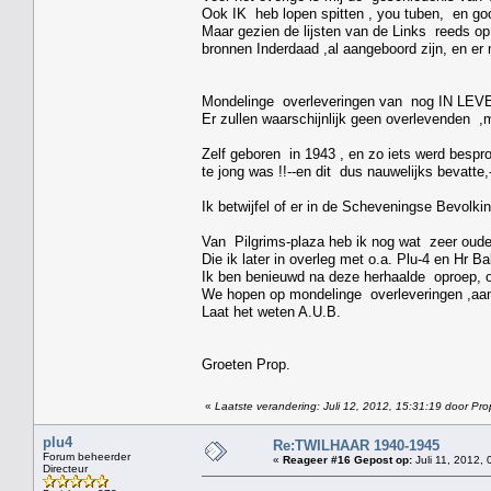
Ook IK heb lopen spitten , you tuben, en go
Maar gezien de lijsten van de Links reeds op 
bronnen Inderdaad ,al aangeboord zijn, en e
Mondelinge overleveringen van nog IN LEVEN
Er zullen waarschijnlijk geen overlevenden ,m
Zelf geboren in 1943 , en zo iets werd bespro
te jong was !!--en dit dus nauwelijks bevatte
Ik betwijfel of er in de Scheveningse Bevolki
Van Pilgrims-plaza heb ik nog wat zeer oud
Die ik later in overleg met o.a. Plu-4 en Hr 
Ik ben benieuwd na deze herhaalde oproep, 
We hopen op mondelinge overleveringen ,aan 
Laat het weten A.U.B.
Groeten Prop.
«
Laatste verandering: Juli 12, 2012, 15:31:19 door Pro
plu4
Re:TWILHAAR 1940-1945
Forum beheerder
«
Reageer #16 Gepost op:
Juli 11, 2012, 
Directeur