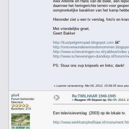
Alex Alferink en Hans van de Beek, een repli
daarmee het heringerichte terrein voor geop
oorspronkelijke barakken van het kamp hebb
Hieronder ziet u een tv verslag, foto's en kran
Met vriendelijke groet,
Geert Bakker
http://kustpelgrimspad.blogspot.com
â€“
http://onsverwonderenrondomommen.blogspo
http://www.scheveningen-nu.nl/yabbse/inde
http://www.scheveningen-duindorp.nl/forum
PS: Stuur ons svp knipsels en links; dank!
«
Laatste verandering: Mei 06, 2012, 19:58:35 door plu
plu4
Re:TWILHAAR 1940-1945
Forum beheerder
«
Reageer #5 Gepost op:
Mei 05, 2012, 2
Directeur
Berichten: 273
Een televisieverslag (2003) op de lokale tv.
http://www.werkkamptwilhaar.nl/monument.ht