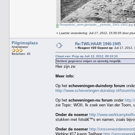
Groepsfoto_verm.gemaakt__periode_1941-1942.jpg
(
«
Laatste verandering: Juli 17, 2012, 15:56:05 door plu
Pilgrimsplaza
Re:TWILHAAR 1940-1945
Aministrator
«
Reageer #20 Gepost op:
Juli 17, 2012, 
Berichten: 45
Citaat van: Prop op Juli 12, 2012, 00:10:10
Verdere gegevens volgen zo spoedig mogelijk.
Hier zijn ze:
Meer info:
Op het
scheveningen-duindorp forum
onde
http://www.scheveningen-duindorp.nl/forum
Op het
scheveningen-nu forum
onder
http:
zie Topic: WOII, Ik zoek een Van der Toorn, ui
Onder de noemer
http://www.werkkamptwilha
stukken met fotoâ€™s en namen, zoals bijv
Onder de noemer
http://onsverwonderenro
Weblog #17 kamp Twilhaar
http://onsverwon