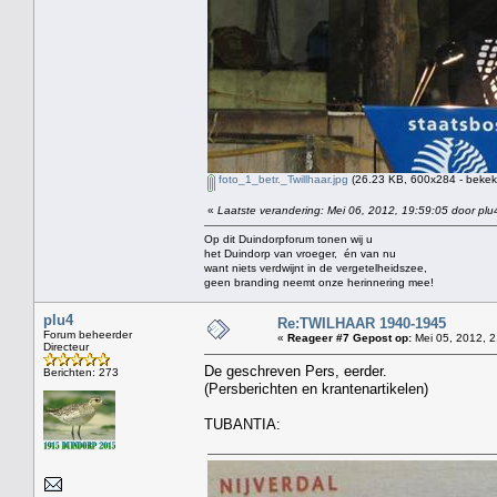
foto_1_betr._Twillhaar.jpg
(26.23 KB, 600x284 - bekek
«
Laatste verandering: Mei 06, 2012, 19:59:05 door plu
Op dit Duindorpforum tonen wij u
het Duindorp van vroeger, én van nu
want niets verdwijnt in de vergetelheidszee,
geen branding neemt onze herinnering mee!
plu4
Re:TWILHAAR 1940-1945
Forum beheerder
«
Reageer #7 Gepost op:
Mei 05, 2012, 2
Directeur
De geschreven Pers, eerder.
Berichten: 273
(Persberichten en krantenartikelen)
TUBANTIA: