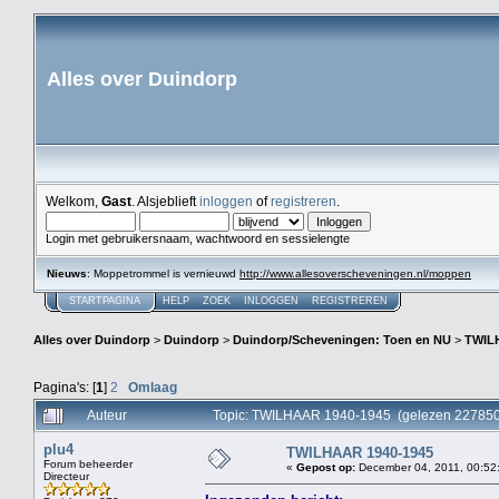
Alles over Duindorp
Welkom,
Gast
. Alsjeblieft
inloggen
of
registreren
.
Login met gebruikersnaam, wachtwoord en sessielengte
Nieuws
: Moppetrommel is vernieuwd
http://www.allesoverscheveningen.nl/moppen
STARTPAGINA
HELP
ZOEK
INLOGGEN
REGISTREREN
Alles over Duindorp
>
Duindorp
>
Duindorp/Scheveningen: Toen en NU
>
TWIL
Pagina's: [
1
]
2
Omlaag
Auteur
Topic: TWILHAAR 1940-1945 (gelezen 227850
plu4
TWILHAAR 1940-1945
Forum beheerder
«
Gepost op:
December 04, 2011, 00:52
Directeur