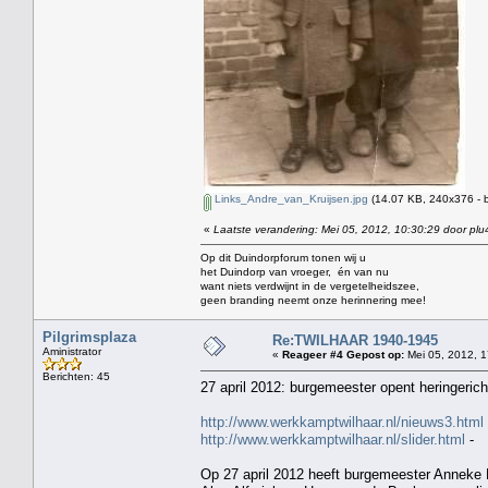
Links_Andre_van_Kruijsen.jpg
(14.07 KB, 240x376 - 
«
Laatste verandering: Mei 05, 2012, 10:30:29 door plu
Op dit Duindorpforum tonen wij u
het Duindorp van vroeger, én van nu
want niets verdwijnt in de vergetelheidszee,
geen branding neemt onze herinnering mee!
Pilgrimsplaza
Re:TWILHAAR 1940-1945
Aministrator
«
Reageer #4 Gepost op:
Mei 05, 2012, 1
Berichten: 45
27 april 2012: burgemeester opent heringeric
http://www.werkkamptwilhaar.nl/nieuws3.html
http://www.werkkamptwilhaar.nl/slider.html
-
Op 27 april 2012 heeft burgemeester Anneke 