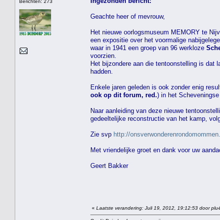
Ingezonden bericht:
Berichten: 273
Geachte heer of mevrouw,
Het nieuwe oorlogsmuseum MEMORY te Nij
een expositie over het voormalige nabijgeleg
waar in 1941 een groep van 96 werkloze
Sche
voorzien.
Het bijzondere aan die tentoonstelling is da
hadden.
Enkele jaren geleden is ook zonder enig resu
ook op dit forum, red.
) in het Scheveningse
Naar aanleiding van deze nieuwe tentoonstell
gedeeltelijke reconstructie van het kamp, volg
Zie svp
http://onsverwonderenrondomommen
Met vriendelijke groet en dank voor uw aanda
Geert Bakker
«
Laatste verandering: Juli 19, 2012, 19:12:53 door plu