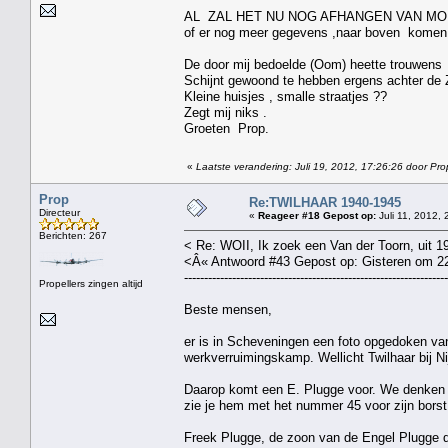
AL ZAL HET NU NOG AFHANGEN VAN M
of er nog meer gegevens ,naar boven komen
De door mij bedoelde (Oom) heette trouwens
Schijnt gewoond te hebben ergens achter de
Kleine huisjes , smalle straatjes ??
Zegt mij niks .
Groeten Prop.
«
Laatste verandering: Juli 19, 2012, 17:26:26 door Pro
Prop
Re:TWILHAAR 1940-1945
Directeur
«
Reageer #18 Gepost op:
Juli 11, 2012, 
Berichten: 267
< Re: WOII, Ik zoek een Van der Toorn, uit 194
<Â« Antwoord #43 Gepost op: Gisteren om 2
------------------------------------------------------------------
Propellers zingen altijd
Beste mensen,
er is in Scheveningen een foto opgedoken va
werkverruimingskamp. Wellicht Twilhaar bij Ni
Daarop komt een E. Plugge voor. We denken h
zie je hem met het nummer 45 voor zijn borst
Freek Plugge, de zoon van de Engel Plugge di