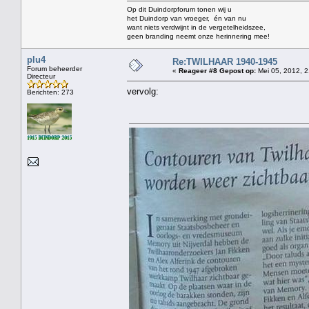
Op dit Duindorpforum tonen wij u
het Duindorp van vroeger, én van nu
want niets verdwijnt in de vergetelheidszee,
geen branding neemt onze herinnering mee!
plu4
Re:TWILHAAR 1940-1945
Forum beheerder
«
Reageer #8 Gepost op:
Mei 05, 2012, 2
Directeur
vervolg:
Berichten: 273