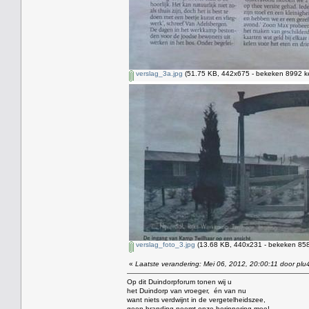
verslag_3a.jpg
(51.75 KB, 442x675 - bekeken 8992 ke
verslag_foto_3.jpg
(13.68 KB, 440x231 - bekeken 858
«
Laatste verandering: Mei 06, 2012, 20:00:11 door plu
Op dit Duindorpforum tonen wij u
het Duindorp van vroeger, én van nu
want niets verdwijnt in de vergetelheidszee,
geen branding neemt onze herinnering mee!