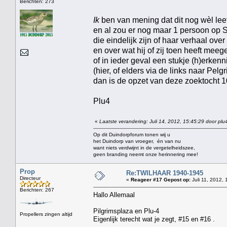
Berichten: 273
Ik
ben van mening dat dit nog wèl leef
en al zou er nog maar 1 persoon op 
die eindelijk zijn of haar verhaal o
en over wat hij of zij toen heeft mee
of in ieder geval een stukje (h)erken
(hier, of elders via de links naar Pelg
dan is de opzet van deze zoektocht 
Plu4
«
Laatste verandering: Juli 14, 2012, 15:45:29 door plu
Op dit Duindorpforum tonen wij u
het Duindorp van vroeger, én van nu
want niets verdwijnt in de vergetelheidszee,
geen branding neemt onze herinnering mee!
Prop
Re:TWILHAAR 1940-1945
Directeur
«
Reageer #17 Gepost op:
Juli 11, 2012, 
Berichten: 267
Hallo Allemaal
Pilgrimsplaza en Plu-4
Propellers zingen altijd
Eigenlijk terecht wat je zegt, #15 en #16 .