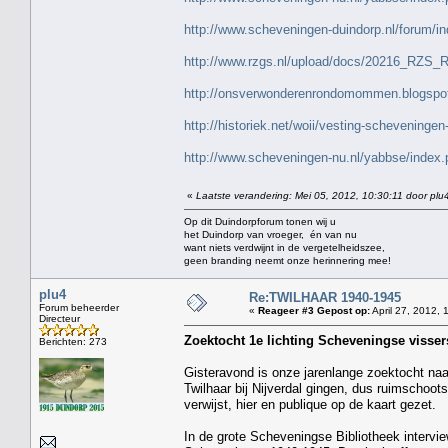
http://www.scheveningen-duindorp.nl/forum/i
http://www.rzgs.nl/upload/docs/20216_RZS_
http://onsverwonderenrondomommen.blogspot
http://historiek.net/woii/vesting-scheveningen
http://www.scheveningen-nu.nl/yabbse/ind
«
Laatste verandering: Mei 05, 2012, 10:30:11 door plu
Op dit Duindorpforum tonen wij u
het Duindorp van vroeger, én van nu
want niets verdwijnt in de vergetelheidszee,
geen branding neemt onze herinnering mee!
plu4
Re:TWILHAAR 1940-1945
Forum beheerder
«
Reageer #3 Gepost op:
April 27, 2012, 
Directeur
Zoektocht 1e lichting Scheveningse visse
Berichten: 273
Gisteravond is onze jarenlange zoektocht na
Twilhaar bij Nijverdal gingen, dus ruimschoo
verwijst, hier en publique op de kaart gezet.
In de grote Scheveningse Bibliotheek interv