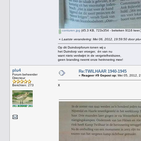
conturen.jpg
(45.3 KB, 723x354 - bekeken 9116 keer.
«
Laatste verandering: Mei 06, 2012, 19:59:50 door plu
Op dit Duindorpforum tonen wij u
het Duindorp van vroeger, én van nu
want niets verdwijnt in de vergetelheidszee,
geen branding neemt onze herinnering mee!
plu4
Re:TWILHAAR 1940-1945
Forum beheerder
«
Reageer #9 Gepost op:
Mei 05, 2012, 2
Directeur
x
Berichten: 273