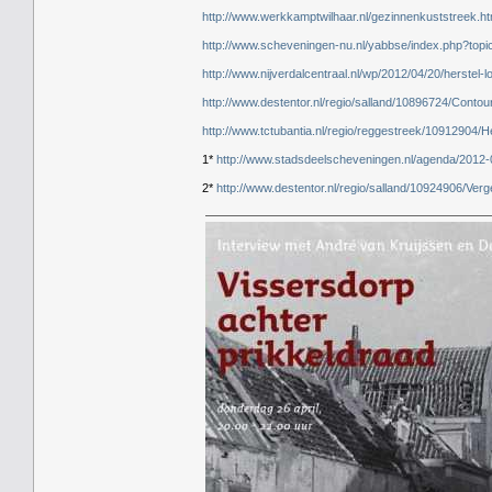
http://www.werkkamptwilhaar.nl/gezinnenkuststreek.ht
http://www.scheveningen-nu.nl/yabbse/index.php?topi
http://www.nijverdalcentraal.nl/wp/2012/04/20/herstel-
http://www.destentor.nl/regio/salland/10896724/Conto
http://www.tctubantia.nl/regio/reggestreek/10912904/
1*
http://www.stadsdeelscheveningen.nl/agenda/2012-
2*
http://www.destentor.nl/regio/salland/10924906/Ve