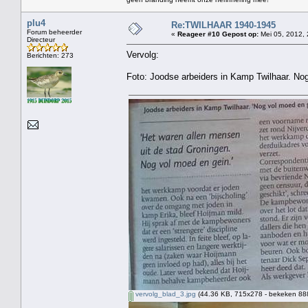
plu4
Re:TWILHAAR 1940-1945
Forum beheerder
«
Reageer #10 Gepost op:
Mei 05, 2012, 
Directeur
Vervolg:
Berichten: 273
Foto: Joodse arbeiders in Kamp Twilhaar. No
vervolg_blad_3.jpg
(44.36 KB, 715x278 - bekeken 888