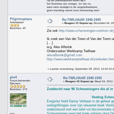
Op dit Duindorpforum tonen wij u
het Duindorp van vroeger, én van nu
want niets verdwijnt in de vergetelheidszee,
geen branding neemt onze herinnering mee!
Pilgrimsplaza
Re:TWILHAAR 1940-1945
Aministrator
«
Reageer #1 Gepost op:
December 04, 201
Berichten: 45
Zie ook
http://www.scheveningen-centrum.nl
Ik zoek een Van der Toren of Van der Toorn u
[....]
w.g. Alex Alferink
Onderzoeker Werkkamp Twilhaar
alexalferink@gmail.com
http://www.werkkamptwilhaar.nl/zeelieden.htm
«
Laatste verandering: September 09, 2013, 12:02:16 
plu4
Re:TWILHAAR 1940-1945
Forum beheerder
«
Reageer #2 Gepost op:
Maart 04, 2012,
Directeur
Berichten: 273
Vesting Schev
Eergister hield Danny Verbaan in de geheel 
oorlogsfilmpjes over zijn nieuwste boek Vest
ondersteund met een tafel vol documentatie 
Scheveningen waar het boek onlangs door Da