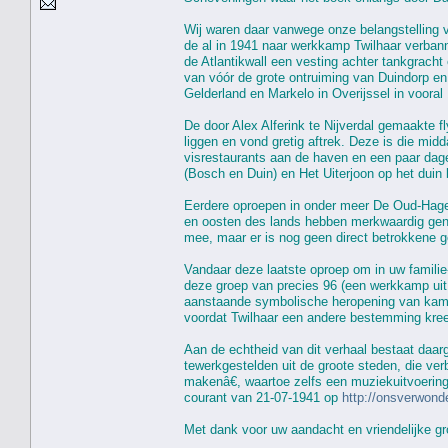
Wij waren daar vanwege onze belangstelling 
de al in 1941 naar werkkamp Twilhaar verban
de Atlantikwall een vesting achter tankgracht
van vóór de grote ontruiming van Duindorp e
Gelderland en Markelo in Overijssel in voora
De door Alex Alferink te Nijverdal gemaakte 
liggen en vond gretig aftrek. Deze is die mi
visrestaurants aan de haven en een paar dag
(Bosch en Duin) en Het Uiterjoon op het duin 
Eerdere oproepen in onder meer De Oud-Hagen
en oosten des lands hebben merkwaardig geno
mee, maar er is nog geen direct betrokkene 
Vandaar deze laatste oproep om in uw famili
deze groep van precies 96 (een werkkamp uit d
aanstaande symbolische heropening van kamp T
voordat Twilhaar een andere bestemming kre
Aan de echtheid van dit verhaal bestaat daar
tewerkgestelden uit de groote steden, die ver
makenâ€, waartoe zelfs een muziekuitvoering
courant van 21-07-1941 op
http://onsverwon
Met dank voor uw aandacht en vriendelijke gr