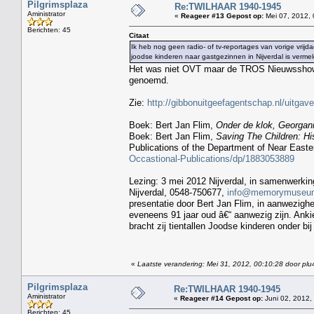
Pilgrimsplaza
Re:TWILHAAR 1940-1945
Aministrator
«
Reageer #13 Gepost op:
Mei 07, 2012, 
Berichten: 45
Citaat
Ik heb nog geen radio- of tv-reportages van vorige vri
joodse kinderen naar gastgezinnen in Nijverdal is vermel
Het was niet OVT maar de TROS Nieuwsshow v
genoemd.
Zie:
http://gibbonuitgeefagentschap.nl/uitgav
Boek: Bert Jan Flim,
Onder de klok, Georgani
Boek: Bert Jan Flim,
Saving The Children: H
Publications of the Department of Near Easter
Occastional-Publications/dp/1883053889
Lezing: 3 mei 2012 Nijverdal, in samenwerki
Nijverdal, 0548-750677,
info@memorymuseum
presentatie door Bert Jan Flim, in aanwezighei
eveneens 91 jaar oud â€“ aanwezig zijn. Ankie
bracht zij tientallen Joodse kinderen onder b
«
Laatste verandering: Mei 31, 2012, 00:10:28 door plu
Pilgrimsplaza
Re:TWILHAAR 1940-1945
Aministrator
«
Reageer #14 Gepost op:
Juni 02, 2012,
Berichten: 45