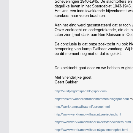
Scheveningen 1940-1945. De slachtoffers en 
dagelijks leven in het Sperrgebiet 1943-1945
Het was een indrukwekkende bijeenkomst waar
sprekers naar voren brachten.
Aan het eind werd geconstateerd dat er toch
Onze zoektocht en ondergetekende, die de in
laten zien [met dank aan Ben Kleissen in Oot
De conclusie is dat onze zoektocht nu ook hier
heropening van kamp Twilhaar vandaag. Wij 
op dit moment nog niet of dat is gelukt.
De zoektocht gaat door en we hebben er gist
Met vriendelijke groet,
Geert Bakker
http://kustpelgrimspad.blogspot.com
http://onsverwonderenrondomommen.blogspot.com
me
http://werkkamptwilhaar.nl/oproep.html
http://www.werkkamptwilhaar.nl/zeelieden.html
http://www.werkkamptwilhaar.nl/eerstebewoners.html
http://www.werkkamptwilhaar.nl/gezinnenophei.html