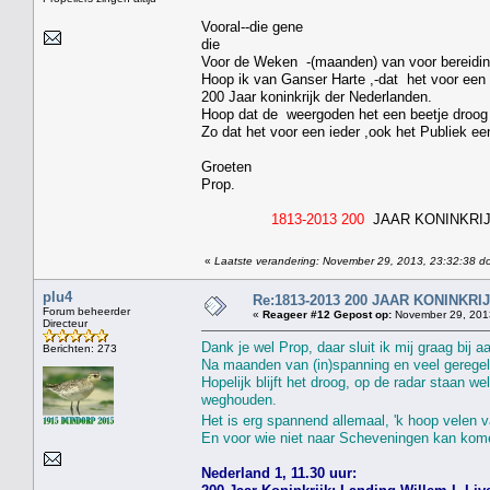
Vooral--die gene
die
Voor de Weken -(maanden) van voor bereidin
Hoop ik van Ganser Harte ,-dat het voor een 
200 Jaar koninkrijk der Nederlanden.
Hoop dat de weergoden het een beetje droog
Zo dat het voor een ieder ,ook het Publiek ee
Groeten
Prop.
1813-2013 200
JAAR KONINKRI
«
Laatste verandering: November 29, 2013, 23:32:38 do
plu4
Re:1813-2013 200 JAAR KONINKR
Forum beheerder
«
Reageer #12 Gepost op:
November 29, 2013
Directeur
Dank je wel Prop, daar sluit ik mij graag bij a
Berichten: 273
Na maanden van (in)spanning en veel geregel 
Hopelijk blijft het droog, op de radar staan 
weghouden.
Het is erg spannend allemaal, 'k hoop velen va
En voor wie niet naar Scheveningen kan kome
Nederland 1, 11.30 uur: