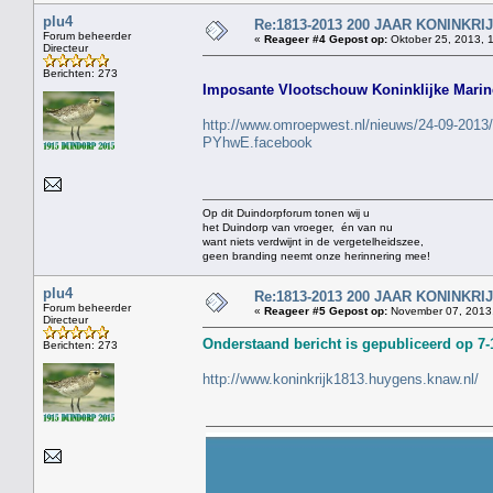
plu4
Re:1813-2013 200 JAAR KONINKR
Forum beheerder
«
Reageer #4 Gepost op:
Oktober 25, 2013, 
Directeur
Berichten: 273
Imposante Vlootschouw Koninklijke Marin
http://www.omroepwest.nl/nieuws/24-09-2013/g
PYhwE.facebook
Op dit Duindorpforum tonen wij u
het Duindorp van vroeger, én van nu
want niets verdwijnt in de vergetelheidszee,
geen branding neemt onze herinnering mee!
plu4
Re:1813-2013 200 JAAR KONINKR
Forum beheerder
«
Reageer #5 Gepost op:
November 07, 2013,
Directeur
Onderstaand bericht is gepubliceerd op 7-
Berichten: 273
http://www.koninkrijk1813.huygens.knaw.nl/