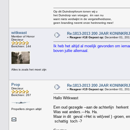
Op dit Duindorpforum tonen wij u
het Duindorp van vroeger, én van nu
want niets verdwijnt in de vergetelheidszee,
geen branding neemt onze herinnering mee!
witkwast
Re:1813-2013 200 JAAR KONINKR
Member of Honor
«
Reageer #18 Gepost op:
December 01, 2013
Directeur
Ik heb het altijd al moelijk gevonden om iema
Berichten: 144
boven jullie allemaal.
Alles is zoals het moet zijn
Prop
Re:1813-2013 200 JAAR KONINKR
Directeur
«
Reageer #19 Gepost op:
December 01, 2013
Berichten: 267
Hallo Witkwast
Een oud gezegde --aan de achterlijn herkent 
Propellers zingen altijd
Was wat anders.---Ha. Ha.
Maar in dit geval =Het is wit(veel ) -groen, e
schattig toch -?