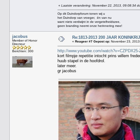
«
Laatste verandering: November 22, 2013, 09:08:34 do
Op dit Duindorpforum tonen wij u
het Duindorp van vroeger, én van nu
want niets verdwijnt in de vergetelheidszee,
geen branding neemt onze herinnering mee!
jacobus
Re:1813-2013 200 JAAR KONINKR
Member of Honor
«
Reageer #7 Gepost op:
November 23, 2013,
Directeur
http://www.youtube.com/watch?v=CZPDX25-
Berichten: 300
kort filmpje repetitie intocht prins willem frede
huub stapel in de hoofdrol.
later meer.
gr jacobus