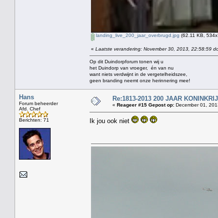
landing_live_200_jaar_overbrugd.jpg
(62.11 KB, 534x
«
Laatste verandering: November 30, 2013, 22:58:59 do
Op dit Duindorpforum tonen wij u
het Duindorp van vroeger, én van nu
want niets verdwijnt in de vergetelheidszee,
geen branding neemt onze herinnering mee!
Hans
Re:1813-2013 200 JAAR KONINKR
Forum beheerder
«
Reageer #15 Gepost op:
December 01, 2013
Afd. Chef
Berichten: 71
Ik jou ook niet