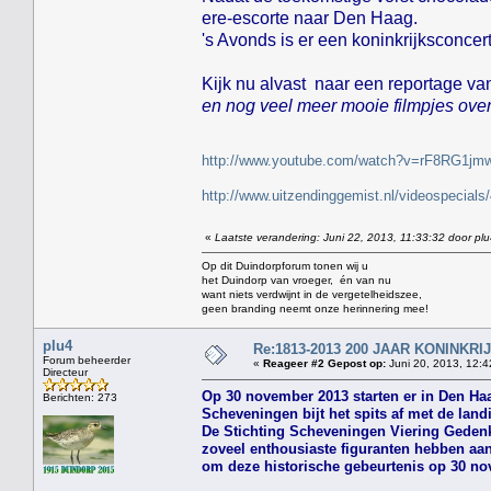
ere-escorte naar Den Haag.
's Avonds is er een koninkrijksconcer
Kijk nu alvast naar een reportage v
en nog veel meer mooie filmpjes over
http://www.youtube.com/watch?v=rF8RG1jm
http://www.uitzendinggemist.nl/videospecia
«
Laatste verandering: Juni 22, 2013, 11:33:32 door pl
Op dit Duindorpforum tonen wij u
het Duindorp van vroeger, én van nu
want niets verdwijnt in de vergetelheidszee,
geen branding neemt onze herinnering mee!
plu4
Re:1813-2013 200 JAAR KONINKR
Forum beheerder
«
Reageer #2 Gepost op:
Juni 20, 2013, 12:4
Directeur
Op 30 november 2013 starten er in Den Haa
Berichten: 273
Scheveningen bijt het spits af met de lan
De Stichting Scheveningen Viering Gedenkd
zoveel enthousiaste figuranten hebben a
om deze historische gebeurtenis op 30 nov