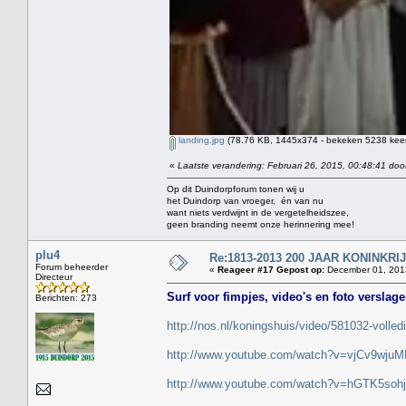
landing.jpg
(78.76 KB, 1445x374 - bekeken 5238 keer
«
Laatste verandering: Februari 26, 2015, 00:48:41 doo
Op dit Duindorpforum tonen wij u
het Duindorp van vroeger, én van nu
want niets verdwijnt in de vergetelheidszee,
geen branding neemt onze herinnering mee!
plu4
Re:1813-2013 200 JAAR KONINKR
Forum beheerder
«
Reageer #17 Gepost op:
December 01, 2013
Directeur
Surf voor fimpjes, video's en foto verslag
Berichten: 273
http://nos.nl/koningshuis/video/581032-volle
http://www.youtube.com/watch?v=vjCv9wjuM
http://www.youtube.com/watch?v=hGTK5soh