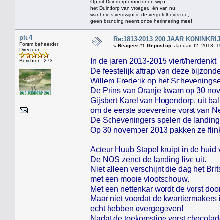
Op dit Duindorpforum tonen wij u
het Duindorp van vroeger, én van nu
want niets verdwijnt in de vergetelheidszee,
geen branding neemt onze herinnering mee!
plu4
Re:1813-2013 200 JAAR KONINKR
Forum beheerder
«
Reageer #1 Gepost op:
Januari 02, 2013, 1
Directeur
In de jaren 2013-2015 viert/herdenkt
Berichten: 273
De feestelijk aftrap van deze bijzon
Willem Frederik op het Scheveningse
De Prins van Oranje kwam op 30 nov
Gijsbert Karel van Hogendorp, uit ba
om de eerste soevereine vorst van N
De Scheveningers spelen de landing 
Op 30 november 2013 pakken ze flink 
Acteur Huub Stapel kruipt in de huid
De NOS zendt de landing live uit.
Niet alleen verschijnt die dag het Br
met een mooie vlootschouw.
Met een nettenkar wordt de vorst doo
Maar niet voordat de kwartiermakers 
echt hebben overgegeven!
Nadat de toekomstige vorst chocoladem