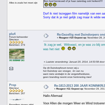
Ben heel benieuwd of je haar zaterdag ook herkent!!!!
Alles is zoals het moet zijn
Durf ik niet tezeggen film namelijk van een a
Sorry dat ik je niet gelijk zag maar ik wilde 
plu4
Re:Gezellig met Duindorpers ond
Forum beheerder
«
Reageer #10 Gepost op:
November 26, 2
Directeur
Ik zag je wel, Witkwast, en je was zo blij om
Berichten: 273
was het niet
«
Laatste verandering: Januari 20, 2014, 14:53:58 door
Op dit Duindorpforum tonen wij u
het Duindorp van vroeger, én van nu
want niets verdwijnt in de vergetelheidszee,
geen branding neemt onze herinnering mee!
Prop
Re:1813-2013 200 JAAR KONINKR
Directeur
«
Reageer #11 Gepost op:
November 29, 2013
Berichten: 267
Hallo Allemaal
Voor Allen die morgen Weer en Wind trotseren
Propellers zingen altijd