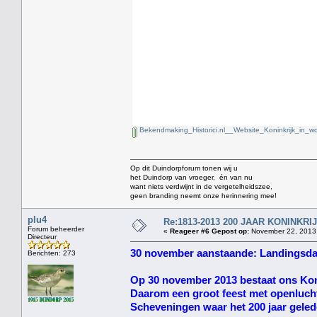
Bekendmaking_Historici.nl__Website_Koninkrijk_in_w
Op dit Duindorpforum tonen wij u
het Duindorp van vroeger, én van nu
want niets verdwijnt in de vergetelheidszee,
geen branding neemt onze herinnering mee!
plu4
Re:1813-2013 200 JAAR KONINKR
Forum beheerder
«
Reageer #6 Gepost op:
November 22, 2013,
Directeur
30 november aanstaande: Landingsda
Berichten: 273
Op 30 november 2013 bestaat ons Koni
Daarom een groot feest met openlucht
Scheveningen waar het 200 jaar geled