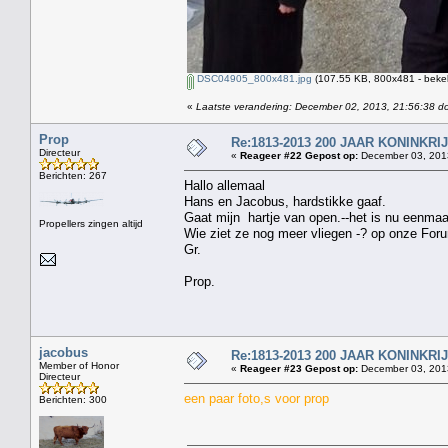
DSC04905_800x481.jpg
(107.55 KB, 800x481 - beke
«
Laatste verandering: December 02, 2013, 21:56:38 d
Prop
Re:1813-2013 200 JAAR KONINKR
Directeur
«
Reageer #22 Gepost op:
December 03, 2013
Berichten: 267
Hallo allemaal
Hans en Jacobus, hardstikke gaaf.
Gaat mijn hartje van open.--het is nu eenma
Propellers zingen altijd
Wie ziet ze nog meer vliegen -? op onze For
Gr.
Prop.
jacobus
Re:1813-2013 200 JAAR KONINKR
Member of Honor
«
Reageer #23 Gepost op:
December 03, 2013
Directeur
een paar foto,s voor prop
Berichten: 300