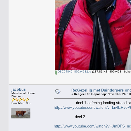
DSC04846_800x428.jpg
(137.81 KB, 800x428 - beke
jacobus
Re:Gezellig met Duindorpers ond
Member of Honor
«
Reageer #8 Gepost op:
November 26, 20
Directeur
deel 1 oefening landing strand sch
Berichten: 300
http://www.youtube.com/watch?v=Ln4ERvoP
deel 2
http://www.youtube.com/watch?v=JmDFS_n