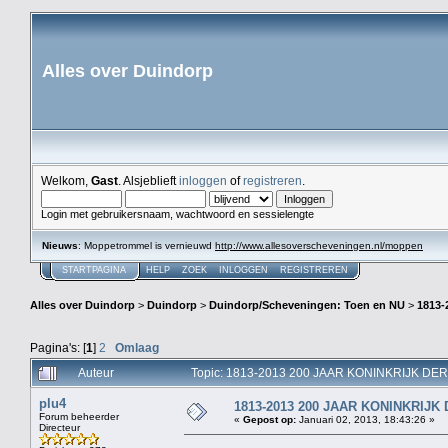
Alles over Duindorp
Welkom,
Gast
. Alsjeblieft
inloggen
of
registreren
.
Login met gebruikersnaam, wachtwoord en sessielengte
Nieuws
: Moppetrommel is vernieuwd
http://www.allesoverscheveningen.nl/moppen
STARTPAGINA
HELP
ZOEK
INLOGGEN
REGISTREREN
Alles over Duindorp
>
Duindorp
>
Duindorp/Scheveningen: Toen en NU
>
1813
Pagina's: [
1
]
2
Omlaag
Auteur
Topic: 1813-2013 200 JAAR KONINKRIJK DE
plu4
1813-2013 200 JAAR KONINKRIJ
Forum beheerder
«
Gepost op:
Januari 02, 2013, 18:43:26 »
Directeur