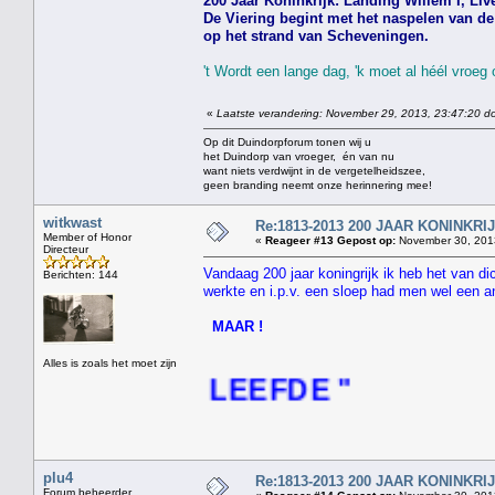
200 Jaar Koninkrijk: Landing Willem I, Live
De Viering begint met het naspelen van de 
op het strand van Scheveningen.
't Wordt een lange dag, 'k moet al héél vroeg
«
Laatste verandering: November 29, 2013, 23:47:20 do
Op dit Duindorpforum tonen wij u
het Duindorp van vroeger, én van nu
want niets verdwijnt in de vergetelheidszee,
geen branding neemt onze herinnering mee!
witkwast
Re:1813-2013 200 JAAR KONINKR
Member of Honor
«
Reageer #13 Gepost op:
November 30, 2013
Directeur
Vandaag 200 jaar koningrijk ik heb het van d
Berichten: 144
werkte en i.p.v. een sloep had men wel een a
MAAR !
Alles is zoals het moet zijn
NGEN LEEFDE "
plu4
Re:1813-2013 200 JAAR KONINKR
Forum beheerder