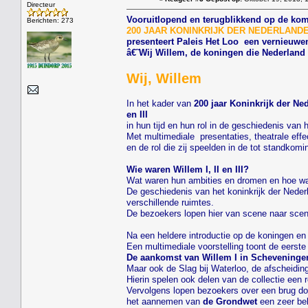
Directeur
Vooruitlopend en terugblikkend op de kom
Berichten: 273
200 JAAR KONINKRIJK DER NEDERLANDEN....
presenteert Paleis Het Loo een vernieuwen
â€˜Wij Willem, de koningen die Nederlan
Wij, Willem
In het kader van
200 jaar Koninkrijk der Ne
en III
in hun tijd en hun rol in de geschiedenis van
Met multimediale presentaties, theatrale effe
en de rol die zij speelden in de tot standko
Wie waren Willem I, II en III?
Wat waren hun ambities en dromen en hoe was
De geschiedenis van het koninkrijk der Neder
verschillende ruimtes.
De bezoekers lopen hier van scene naar scene
Na een heldere introductie op de koningen en 
Een multimediale voorstelling toont de eerst
De aankomst van Willem I in Scheveninge
Maar ook de Slag bij Waterloo, de afscheidin
Hierin spelen ook delen van de collectie een 
Vervolgens lopen bezoekers over een brug do
het aannemen van
de Grondwet
een zeer bel