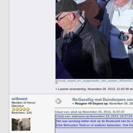
huub_stapel_en_burgervader_van_aarsen_800x443.
«
Laatste verandering: November 26, 2013, 11:42:38 do
witkwast
Re:Gezellig met Duindorpers ond
Member of Honor
«
Reageer #9 Gepost op:
November 26, 20
Directeur
Citaat van: plu4 op November 26, 2013, 11:07:47
Berichten: 144
Citaat van: witkwast op November 23, 2013, 16:27:59
Het was vandaag lekker druk op de Boulevard met de r
Club Behouden Teelt en of anderen bekenden. Ook Kla