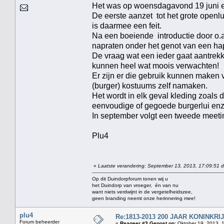
Het was op woensdagavond 19 juni e
De eerste aanzet tot het grote op
is daarmee een feit.
Na een boeiende introductie door o.
napraten onder het genot van een ha
De vraag wat een ieder gaat aantrek
kunnen heel wat moois verwachten!
Er zijn er die gebruik kunnen maken
(burger) kostuums zelf namaken.
Het wordt in elk geval kleding zoals
eenvoudige of gegoede burgerlui enz
In september volgt een tweede meeti
Plu4
«
Laatste verandering: September 13, 2013, 17:09:51 d
Op dit Duindorpforum tonen wij u
het Duindorp van vroeger, én van nu
want niets verdwijnt in de vergetelheidszee,
geen branding neemt onze herinnering mee!
plu4
Re:1813-2013 200 JAAR KONINKR
Forum beheerder
«
Reageer #3 Gepost op:
Oktober 19, 2013, 1