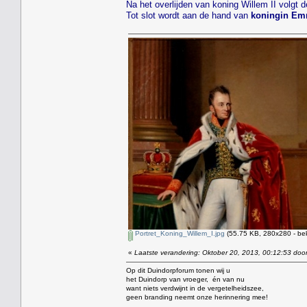
Na het overlijden van koning Willem II volgt 
Tot slot wordt aan de hand van
koningin E
Portret_Koning_Willem_I.jpg
(55.75 KB, 280x280 - be
«
Laatste verandering: Oktober 20, 2013, 00:12:53 door
Op dit Duindorpforum tonen wij u
het Duindorp van vroeger, én van nu
want niets verdwijnt in de vergetelheidszee,
geen branding neemt onze herinnering mee!