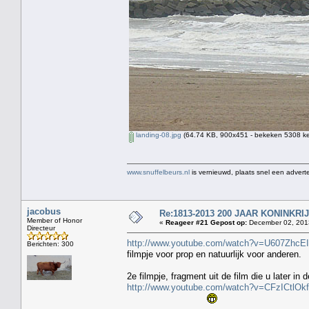
landing-08.jpg
(64.74 KB, 900x451 - bekeken 5308 ke
www.snuffelbeurs.nl
is vernieuwd, plaats snel een adverte
jacobus
Re:1813-2013 200 JAAR KONINKR
Member of Honor
«
Reageer #21 Gepost op:
December 02, 2013
Directeur
http://www.youtube.com/watch?v=U607ZhcE
Berichten: 300
filmpje voor prop en natuurlijk voor anderen.
2e filmpje, fragment uit de film die u later in 
http://www.youtube.com/watch?v=CFzICtlOk