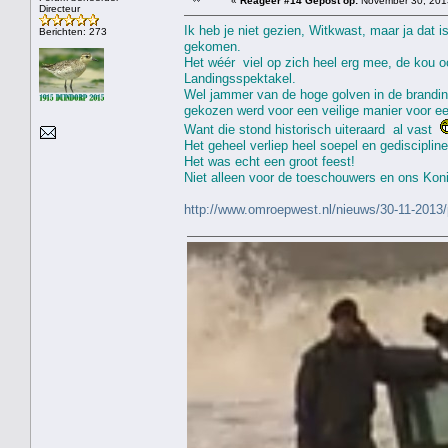
«
Reageer #14 Gepost op:
November 30, 2013
Directeur
Ik heb je niet gezien, Witkwast, maar ja dat
Berichten: 273
gekomen.
Het wéér viel op zich heel erg mee, de kou oo
Landingsspektakel.
Wel jammer van de hoge golven in de brandin
gekozen werd voor een veilige manier voor ee
Want die stond historisch uiteraard al vast
Het geheel verliep heel soepel en gediscipline
Het was echt een groot feest!
Niet alleen voor de toeschouwers en ons Ko
http://www.omroepwest.nl/nieuws/30-11-2013/p