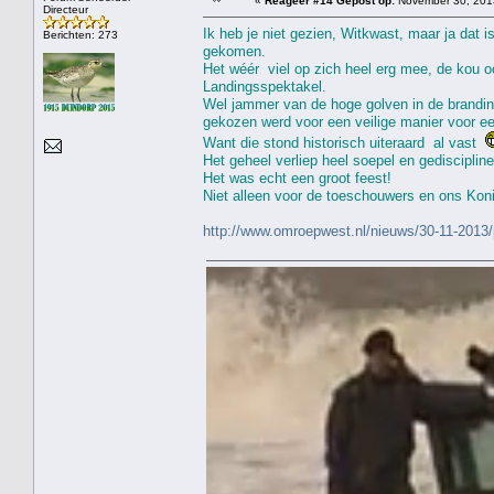
«
Reageer #14 Gepost op:
November 30, 2013
Directeur
Ik heb je niet gezien, Witkwast, maar ja dat
Berichten: 273
gekomen.
Het wéér viel op zich heel erg mee, de kou oo
Landingsspektakel.
Wel jammer van de hoge golven in de brandin
gekozen werd voor een veilige manier voor ee
Want die stond historisch uiteraard al vast
Het geheel verliep heel soepel en gediscipline
Het was echt een groot feest!
Niet alleen voor de toeschouwers en ons Ko
http://www.omroepwest.nl/nieuws/30-11-2013/p