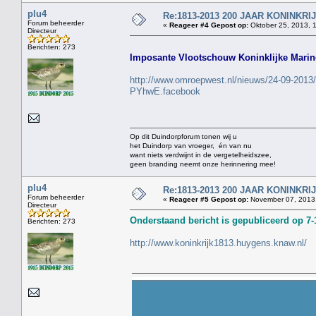
plu4
Re:1813-2013 200 JAAR KONINKR
Forum beheerder
«
Reageer #4 Gepost op:
Oktober 25, 2013, 
Directeur
Berichten: 273
Imposante Vlootschouw Koninklijke Marin
http://www.omroepwest.nl/nieuws/24-09-2013/g
PYhwE.facebook
Op dit Duindorpforum tonen wij u
het Duindorp van vroeger, én van nu
want niets verdwijnt in de vergetelheidszee,
geen branding neemt onze herinnering mee!
plu4
Re:1813-2013 200 JAAR KONINKR
Forum beheerder
«
Reageer #5 Gepost op:
November 07, 2013,
Directeur
Onderstaand bericht is gepubliceerd op 7-
Berichten: 273
http://www.koninkrijk1813.huygens.knaw.nl/