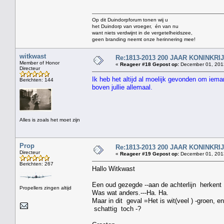
Op dit Duindorpforum tonen wij u
het Duindorp van vroeger, én van nu
want niets verdwijnt in de vergetelheidszee,
geen branding neemt onze herinnering mee!
witkwast
Re:1813-2013 200 JAAR KONINKR
Member of Honor
«
Reageer #18 Gepost op:
December 01, 2013
Directeur
Ik heb het altijd al moelijk gevonden om iema
Berichten: 144
boven jullie allemaal.
Alles is zoals het moet zijn
Prop
Re:1813-2013 200 JAAR KONINKR
Directeur
«
Reageer #19 Gepost op:
December 01, 2013
Berichten: 267
Hallo Witkwast
Een oud gezegde --aan de achterlijn herkent 
Propellers zingen altijd
Was wat anders.---Ha. Ha.
Maar in dit geval =Het is wit(veel ) -groen, e
schattig toch -?