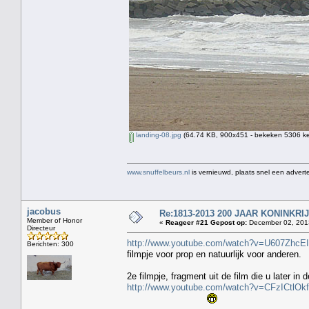
landing-08.jpg
(64.74 KB, 900x451 - bekeken 5306 ke
www.snuffelbeurs.nl
is vernieuwd, plaats snel een adverte
jacobus
Re:1813-2013 200 JAAR KONINKR
Member of Honor
«
Reageer #21 Gepost op:
December 02, 2013
Directeur
http://www.youtube.com/watch?v=U607ZhcE
Berichten: 300
filmpje voor prop en natuurlijk voor anderen.
2e filmpje, fragment uit de film die u later in 
http://www.youtube.com/watch?v=CFzICtlOk