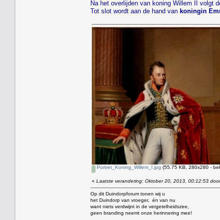
Na het overlijden van koning Willem II volgt 
Tot slot wordt aan de hand van
koningin E
Portret_Koning_Willem_I.jpg
(55.75 KB, 280x280 - be
«
Laatste verandering: Oktober 20, 2013, 00:12:53 door
Op dit Duindorpforum tonen wij u
het Duindorp van vroeger, én van nu
want niets verdwijnt in de vergetelheidszee,
geen branding neemt onze herinnering mee!