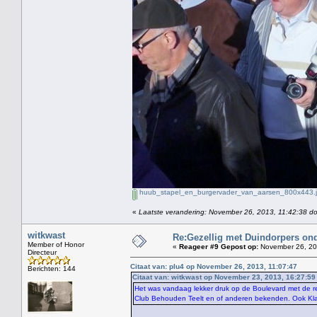
huub_stapel_en_burgervader_van_aarsen_800x443.
«
Laatste verandering: November 26, 2013, 11:42:38 do
witkwast
Re:Gezellig met Duindorpers ond
Member of Honor
«
Reageer #9 Gepost op:
November 26, 20
Directeur
Citaat van: plu4 op November 26, 2013, 11:07:47
Berichten: 144
Citaat van: witkwast op November 23, 2013, 16:27:59
Het was vandaag lekker druk op de Boulevard met de r
Club Behouden Teelt en of anderen bekenden. Ook Kla