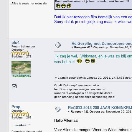
Ben heel benieuwd of je haar zaterdag ook herkent!!!!
Alles is zoals het moet zijn
Durf ik niet tezeggen film namelijk van een a
Sorry dat ik je niet gelijk zag maar ik wilde 
plu4
Re:Gezellig met Duindorpers ond
Forum beheerder
«
Reageer #10 Gepost op:
November 26, 2
Directeur
Ik zag je wel, Witkwast, en je was zo blij om
Berichten: 273
was het niet
«
Laatste verandering: Januari 20, 2014, 14:53:58 door
Op dit Duindorpforum tonen wij u
het Duindorp van vroeger, én van nu
want niets verdwijnt in de vergetelheidszee,
geen branding neemt onze herinnering mee!
Prop
Re:1813-2013 200 JAAR KONINKR
Directeur
«
Reageer #11 Gepost op:
November 29, 2013
Berichten: 267
Hallo Allemaal
Voor Allen die morgen Weer en Wind trotseren
Propellers zingen altijd