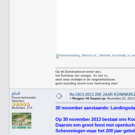
Bekendmaking_Historici.nl__Website_Koninkrijk_in_w
Op dit Duindorpforum tonen wij u
het Duindorp van vroeger, én van nu
want niets verdwijnt in de vergetelheidszee,
geen branding neemt onze herinnering mee!
plu4
Re:1813-2013 200 JAAR KONINKR
Forum beheerder
«
Reageer #6 Gepost op:
November 22, 2013,
Directeur
30 november aanstaande: Landingsda
Berichten: 273
Op 30 november 2013 bestaat ons Koni
Daarom een groot feest met openlucht
Scheveningen waar het 200 jaar geled