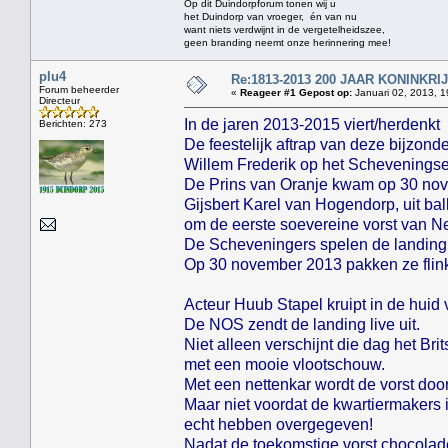
Op dit Duindorpforum tonen wij u
het Duindorp van vroeger, én van nu
want niets verdwijnt in de vergetelheidszee,
geen branding neemt onze herinnering mee!
plu4
Re:1813-2013 200 JAAR KONINKR
Forum beheerder
«
Reageer #1 Gepost op:
Januari 02, 2013, 1
Directeur
In de jaren 2013-2015 viert/herdenkt
Berichten: 273
De feestelijk aftrap van deze bijzon
Willem Frederik op het Scheveningse
De Prins van Oranje kwam op 30 nov
Gijsbert Karel van Hogendorp, uit ba
om de eerste soevereine vorst van N
De Scheveningers spelen de landing 
Op 30 november 2013 pakken ze flink 
Acteur Huub Stapel kruipt in de huid
De NOS zendt de landing live uit.
Niet alleen verschijnt die dag het Br
met een mooie vlootschouw.
Met een nettenkar wordt de vorst doo
Maar niet voordat de kwartiermakers 
echt hebben overgegeven!
Nadat de toekomstige vorst chocoladem