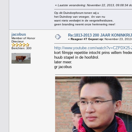
«
Laatste verandering: November 22, 2013, 09:08:34 do
Op dit Duindorpforum tonen wij u
het Duindorp van vroeger, én van nu
want niets verdwijnt in de vergetelheidszee,
geen branding neemt onze herinnering mee!
jacobus
Re:1813-2013 200 JAAR KONINKR
Member of Honor
«
Reageer #7 Gepost op:
November 23, 2013,
Directeur
http://www.youtube.com/watch?v=CZPDX25-
Berichten: 300
kort filmpje repetitie intocht prins willem frede
huub stapel in de hoofdrol.
later meer.
gr jacobus