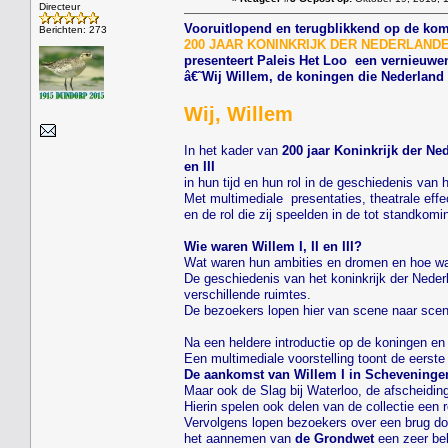
Directeur
Vooruitlopend en terugblikkend op de kom
Berichten: 273
200 JAAR KONINKRIJK DER NEDERLANDEN....
presenteert Paleis Het Loo een vernieuwen
â€˜Wij Willem, de koningen die Nederlan
Wij, Willem
In het kader van
200 jaar Koninkrijk der Ne
en III
in hun tijd en hun rol in de geschiedenis van
Met multimediale presentaties, theatrale effe
en de rol die zij speelden in de tot standko
Wie waren Willem I, II en III?
Wat waren hun ambities en dromen en hoe was
De geschiedenis van het koninkrijk der Neder
verschillende ruimtes.
De bezoekers lopen hier van scene naar scene
Na een heldere introductie op de koningen en 
Een multimediale voorstelling toont de eerst
De aankomst van Willem I in Scheveninge
Maar ook de Slag bij Waterloo, de afscheidin
Hierin spelen ook delen van de collectie een 
Vervolgens lopen bezoekers over een brug do
het aannemen van
de Grondwet
een zeer bel