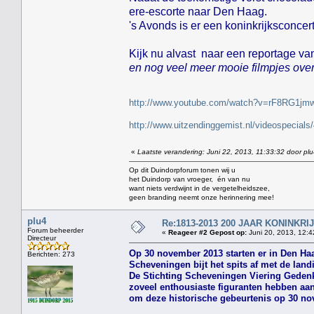
ere-escorte naar Den Haag.
's Avonds is er een koninkrijksconcer
Kijk nu alvast naar een reportage v
en nog veel meer mooie filmpjes over
http://www.youtube.com/watch?v=rF8RG1jm
http://www.uitzendinggemist.nl/videospecia
«
Laatste verandering: Juni 22, 2013, 11:33:32 door pl
Op dit Duindorpforum tonen wij u
het Duindorp van vroeger, én van nu
want niets verdwijnt in de vergetelheidszee,
geen branding neemt onze herinnering mee!
plu4
Re:1813-2013 200 JAAR KONINKR
Forum beheerder
«
Reageer #2 Gepost op:
Juni 20, 2013, 12:4
Directeur
Op 30 november 2013 starten er in Den Haa
Berichten: 273
Scheveningen bijt het spits af met de lan
De Stichting Scheveningen Viering Gedenkd
zoveel enthousiaste figuranten hebben a
om deze historische gebeurtenis op 30 nov