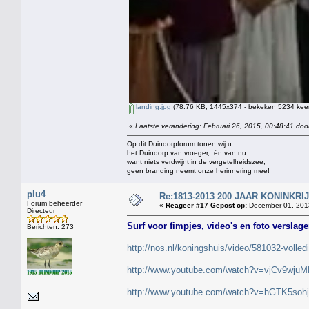
landing.jpg
(78.76 KB, 1445x374 - bekeken 5234 keer
«
Laatste verandering: Februari 26, 2015, 00:48:41 doo
Op dit Duindorpforum tonen wij u
het Duindorp van vroeger, én van nu
want niets verdwijnt in de vergetelheidszee,
geen branding neemt onze herinnering mee!
plu4
Re:1813-2013 200 JAAR KONINKR
Forum beheerder
«
Reageer #17 Gepost op:
December 01, 2013
Directeur
Surf voor fimpjes, video's en foto verslag
Berichten: 273
http://nos.nl/koningshuis/video/581032-volle
http://www.youtube.com/watch?v=vjCv9wjuM
http://www.youtube.com/watch?v=hGTK5soh