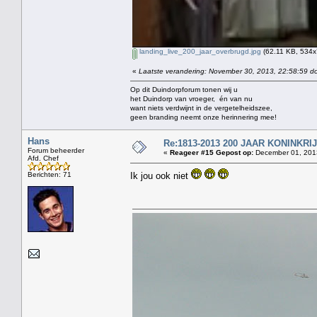
landing_live_200_jaar_overbrugd.jpg
(62.11 KB, 534x
«
Laatste verandering: November 30, 2013, 22:58:59 do
Op dit Duindorpforum tonen wij u
het Duindorp van vroeger, én van nu
want niets verdwijnt in de vergetelheidszee,
geen branding neemt onze herinnering mee!
Hans
Re:1813-2013 200 JAAR KONINKR
Forum beheerder
«
Reageer #15 Gepost op:
December 01, 2013
Afd. Chef
Berichten: 71
Ik jou ook niet