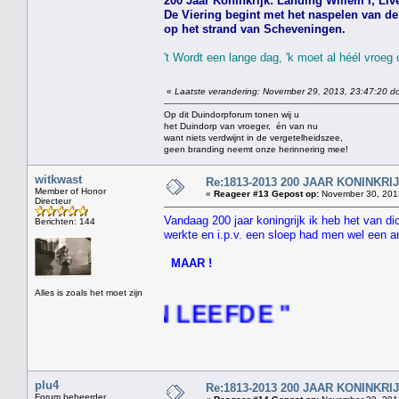
200 Jaar Koninkrijk: Landing Willem I, Live
De Viering begint met het naspelen van de 
op het strand van Scheveningen.
't Wordt een lange dag, 'k moet al héél vroeg
«
Laatste verandering: November 29, 2013, 23:47:20 do
Op dit Duindorpforum tonen wij u
het Duindorp van vroeger, én van nu
want niets verdwijnt in de vergetelheidszee,
geen branding neemt onze herinnering mee!
witkwast
Re:1813-2013 200 JAAR KONINKR
Member of Honor
«
Reageer #13 Gepost op:
November 30, 2013
Directeur
Vandaag 200 jaar koningrijk ik heb het van d
Berichten: 144
werkte en i.p.v. een sloep had men wel een a
MAAR !
Alles is zoals het moet zijn
INGEN LEEFDE "
plu4
Re:1813-2013 200 JAAR KONINKR
Forum beheerder