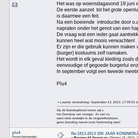
Het was op woensdagavond 19 juni e
De eerste aanzet tot het grote op
is daarmee een feit.
Na een boeiende introductie door o.
napraten onder het genot van een ha
De vraag wat een ieder gaat aantrek
kunnen heel wat moois verwachten!
Er zijn er die gebruik kunnen maken
(burger) kostuums zelf namaken.
Het wordt in elk geval kleding zoals
eenvoudige of gegoede burgerlui enz
In september volgt een tweede meeti
Plu4
«
Laatste verandering: September 13, 2013, 17:09:51 d
Op dit Duindorpforum tonen wij u
het Duindorp van vroeger, én van nu
want niets verdwijnt in de vergetelheidszee,
geen branding neemt onze herinnering mee!
plu4
Re:1813-2013 200 JAAR KONINKR
Forum beheerder
«
Reageer #3 Gepost op:
Oktober 19, 2013, 1