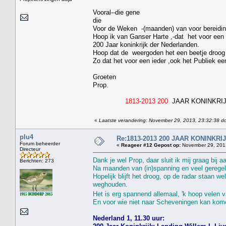
Vooral--die gene
die
Voor de Weken -(maanden) van voor bereidin
Hoop ik van Ganser Harte ,-dat het voor een 
200 Jaar koninkrijk der Nederlanden.
Hoop dat de weergoden het een beetje droog
Zo dat het voor een ieder ,ook het Publiek ee
Groeten
Prop.
1813-2013 200
JAAR KONINKRI
«
Laatste verandering: November 29, 2013, 23:32:38 do
plu4
Re:1813-2013 200 JAAR KONINKR
Forum beheerder
«
Reageer #12 Gepost op:
November 29, 2013
Directeur
Dank je wel Prop, daar sluit ik mij graag bij a
Berichten: 273
Na maanden van (in)spanning en veel geregel 
Hopelijk blijft het droog, op de radar staan 
weghouden.
Het is erg spannend allemaal, 'k hoop velen va
En voor wie niet naar Scheveningen kan kome
Nederland 1, 11.30 uur: