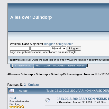
Alles over Duindorp
Welkom,
Gast
. Alsjeblieft
inloggen
of
registreren
.
Login met gebruikersnaam, wachtwoord en sessielengte
Nieuws
: Alles over Duindorp gaat verder op
http://www.scheveningen-centrum.nl/yabb
STARTPAGINA
HELP
ZOEK
INLOGGEN
REGISTREREN
Alles over Duindorp
>
Duindorp
>
Duindorp/Scheveningen: Toen en NU
>
1813
Pagina's: [
1
]
2
Omlaag
Auteur
Topic: 1813-2013 200 JAAR KONINKRIJK DE
plu4
1813-2013 200 JAAR KONINKRIJ
Forum beheerder
«
Gepost op:
Januari 02, 2013, 18:43:26 »
Directeur