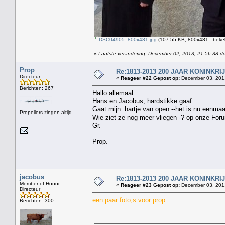
DSC04905_800x481.jpg
(107.55 KB, 800x481 - beke
«
Laatste verandering: December 02, 2013, 21:56:38 d
Prop
Re:1813-2013 200 JAAR KONINKR
Directeur
«
Reageer #22 Gepost op:
December 03, 2013
Berichten: 267
Hallo allemaal
Hans en Jacobus, hardstikke gaaf.
Gaat mijn hartje van open.--het is nu eenma
Propellers zingen altijd
Wie ziet ze nog meer vliegen -? op onze For
Gr.
Prop.
jacobus
Re:1813-2013 200 JAAR KONINKR
Member of Honor
«
Reageer #23 Gepost op:
December 03, 2013
Directeur
een paar foto,s voor prop
Berichten: 300