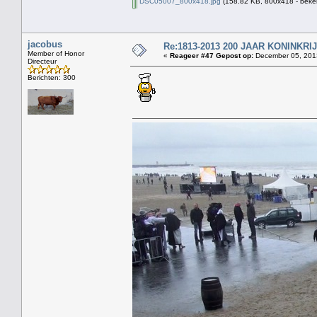
DSC05007_800x418.jpg
(158.82 KB, 800x418 - beke
jacobus
Re:1813-2013 200 JAAR KONINKR
Member of Honor
«
Reageer #47 Gepost op:
December 05, 2013
Directeur
Berichten: 300