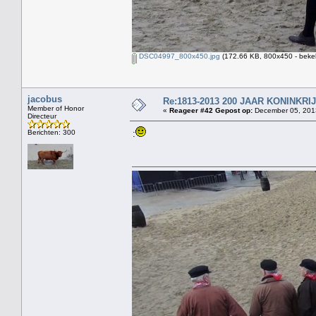
DSC04997_800x450.jpg
(172.66 KB, 800x450 - beke
jacobus
Re:1813-2013 200 JAAR KONINKR
Member of Honor
«
Reageer #42 Gepost op:
December 05, 2013
Directeur
Berichten: 300
: