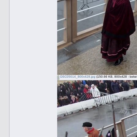
DSC05014_800x428.jpg
(150.66 KB, 800x428 - beke