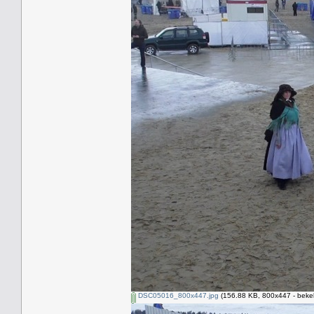
DSC05016_800x447.jpg
(156.88 KB, 800x447 - beke