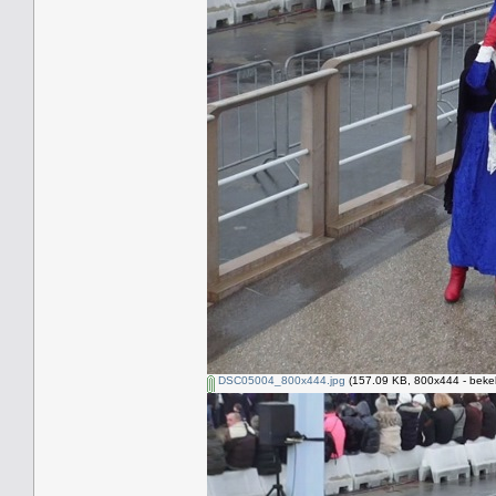
DSC05004_800x444.jpg
(157.09 KB, 800x444 - beke