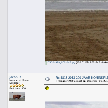
DSC04999_800x442.jpg
(120.61 KB, 800x442 - beke
jacobus
Re:1813-2013 200 JAAR KONINKR
Member of Honor
«
Reageer #43 Gepost op:
December 05, 2013
Directeur
Berichten: 300