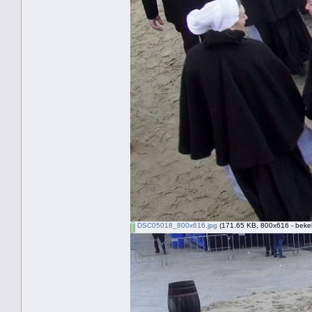
DSC05018_800x616.jpg
(171.65 KB, 800x616 - beke