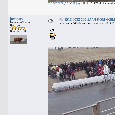
DSC05009_752x711.jpg
(119.1 KB, 752x711 - bekeke
jacobus
Re:1813-2013 200 JAAR KONINKR
Member of Honor
«
Reageer #48 Gepost op:
December 05, 2013
Directeur
Berichten: 300