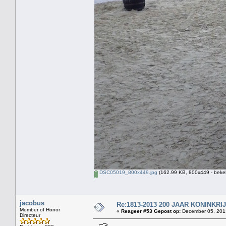
DSC05019_800x449.jpg
(162.99 KB, 800x449 - beke
jacobus
Re:1813-2013 200 JAAR KONINKR
Member of Honor
«
Reageer #53 Gepost op:
December 05, 2013
Directeur