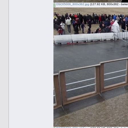
DSC05006_800x362.jpg
(127.92 KB, 800x362 - beke