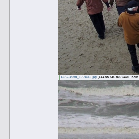
DSC04998_800x448.jpg
(144.55 KB, 800x448 - beke