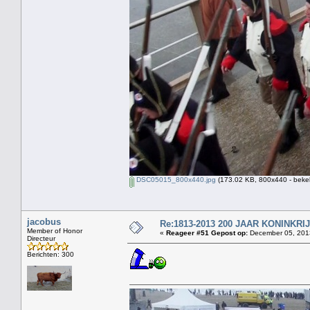
DSC05015_800x440.jpg
(173.02 KB, 800x440 - beke
jacobus
Re:1813-2013 200 JAAR KONINKR
Member of Honor
«
Reageer #51 Gepost op:
December 05, 2013
Directeur
Berichten: 300