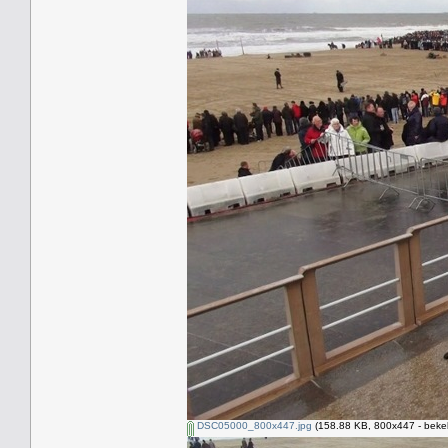
DSC05000_800x447.jpg
(158.88 KB, 800x447 - beke