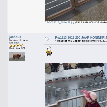
DSC05013_800x439.jpg
(154.13 KB, 800x439 - beke
jacobus
Re:1813-2013 200 JAAR KONINKR
Member of Honor
«
Reageer #50 Gepost op:
December 05, 2013
Directeur
Berichten: 300