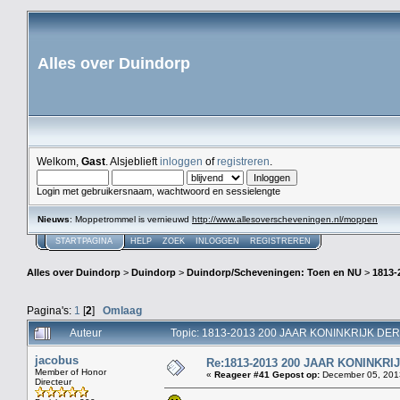
Alles over Duindorp
Welkom,
Gast
. Alsjeblieft
inloggen
of
registreren
.
Login met gebruikersnaam, wachtwoord en sessielengte
Nieuws
: Moppetrommel is vernieuwd
http://www.allesoverscheveningen.nl/moppen
STARTPAGINA
HELP
ZOEK
INLOGGEN
REGISTREREN
Alles over Duindorp
>
Duindorp
>
Duindorp/Scheveningen: Toen en NU
>
1813
Pagina's:
1
[
2
]
Omlaag
Auteur
Topic: 1813-2013 200 JAAR KONINKRIJK DE
jacobus
Re:1813-2013 200 JAAR KONINKR
Member of Honor
«
Reageer #41 Gepost op:
December 05, 2013
Directeur