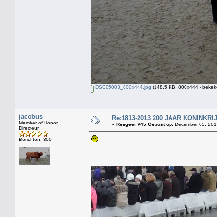
DSC05003_800x444.jpg
(148.5 KB, 800x444 - bekeke
jacobus
Re:1813-2013 200 JAAR KONINKR
Member of Honor
«
Reageer #45 Gepost op:
December 05, 2013
Directeur
Berichten: 300