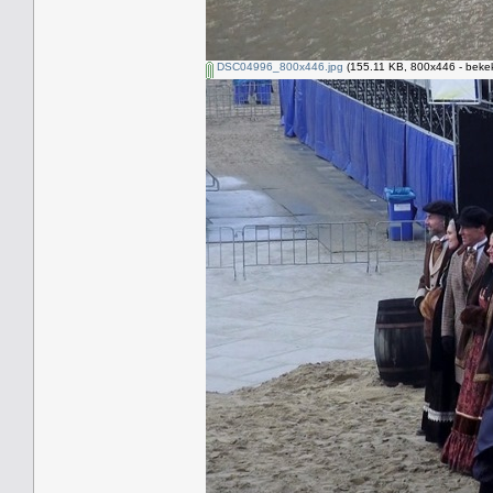
DSC04996_800x446.jpg
(155.11 KB, 800x446 - bekek