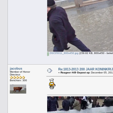
DSC05011_800x450.jpg
(159.82 KB, 800x450 - bekek
jacobus
Re:1813-2013 200 JAAR KONINKR
Member of Honor
«
Reageer #49 Gepost op:
December 05, 2013
Directeur
Berichten: 300