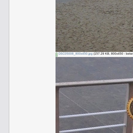
DSC05008_800x450.jpg
(157.29 KB, 800x450 - beke