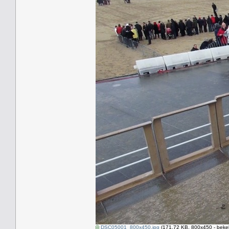
DSC05001_800x450.jpg
(171.72 KB, 800x450 - beke