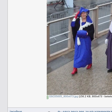
DSC05005_800x473.jpg
(156.2 KB, 800x473 - bekeke
jacobus