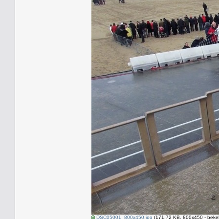
DSC05001_800x450.jpg
(171.72 KB, 800x450 - beke