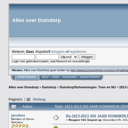
Alles over Duindorp
Welkom,
Gast
. Alsjeblieft
inloggen
of
registreren
.
Login met gebruikersnaam, wachtwoord en sessielengte
Nieuws
: Alles over Duindorp gaat verder op
http://www.scheveningen-centrum.nl/yabb
STARTPAGINA
HELP
ZOEK
INLOGGEN
REGISTREREN
Alles over Duindorp
>
Duindorp
>
Duindorp/Scheveningen: Toen en NU
>
1813
Pagina's:
1
[
2
]
Omlaag
Auteur
Topic: 1813-2013 200 JAAR KONINKRIJK DE
jacobus
Re:1813-2013 200 JAAR KONINKR
Member of Honor
«
Reageer #41 Gepost op:
December 05, 2013
Directeur