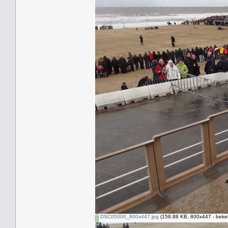
DSC05000_800x447.jpg
(158.88 KB, 800x447 - beke