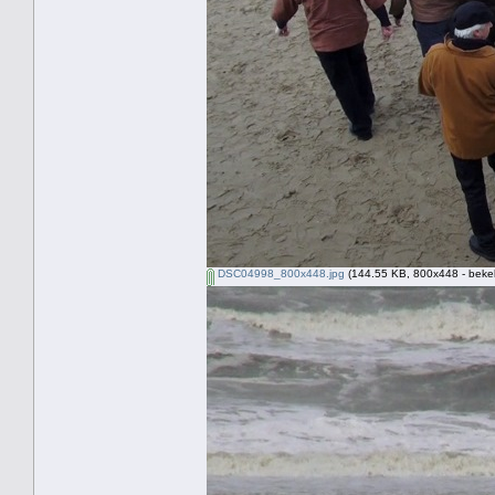
DSC04998_800x448.jpg
(144.55 KB, 800x448 - beke