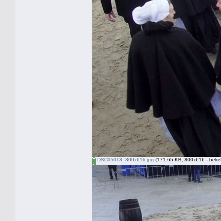
DSC05018_800x616.jpg
(171.65 KB, 800x616 - beke