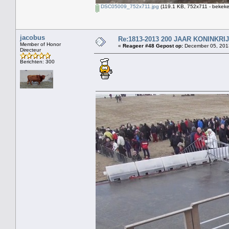
DSC05009_752x711.jpg
(119.1 KB, 752x711 - bekeke
jacobus
Re:1813-2013 200 JAAR KONINKR
Member of Honor
«
Reageer #48 Gepost op:
December 05, 2013
Directeur
Berichten: 300