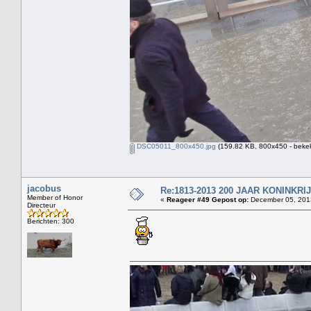
DSC05011_800x450.jpg
(159.82 KB, 800x450 - bekek
jacobus
Re:1813-2013 200 JAAR KONINKR
Member of Honor
«
Reageer #49 Gepost op:
December 05, 2013
Directeur
Berichten: 300