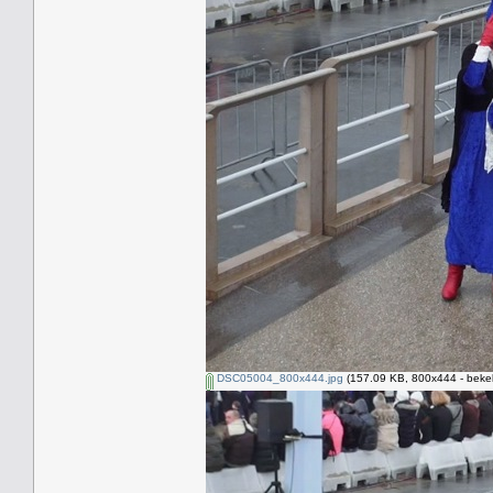
DSC05004_800x444.jpg
(157.09 KB, 800x444 - beke