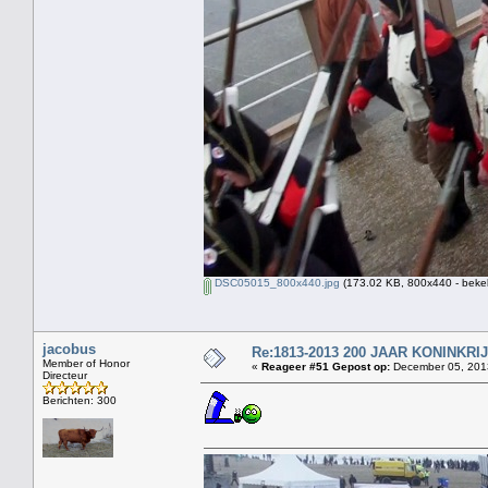
DSC05015_800x440.jpg
(173.02 KB, 800x440 - beke
jacobus
Re:1813-2013 200 JAAR KONINKR
Member of Honor
«
Reageer #51 Gepost op:
December 05, 2013
Directeur
Berichten: 300