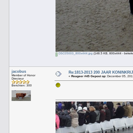
DSC05003_800x444.jpg
(148.5 KB, 800x444 - bekeke
jacobus
Re:1813-2013 200 JAAR KONINKR
Member of Honor
«
Reageer #45 Gepost op:
December 05, 2013
Directeur
Berichten: 300