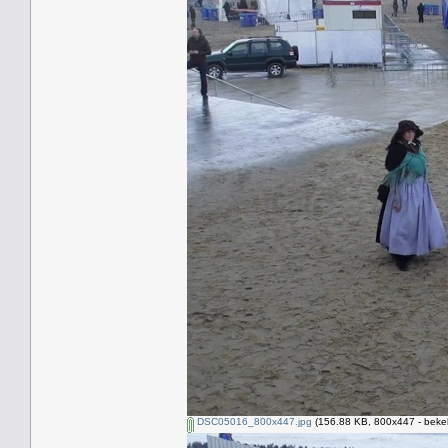
DSC05016_800x447.jpg
(156.88 KB, 800x447 - beke