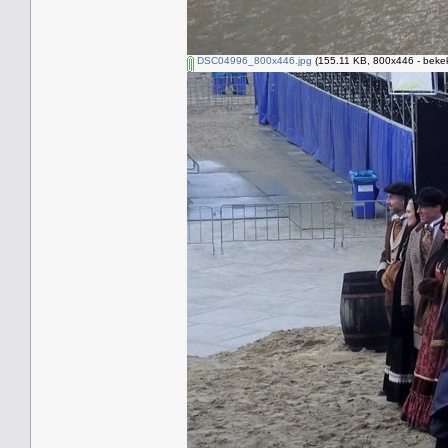
DSC04996_800x446.jpg
(155.11 KB, 800x446 - bekek