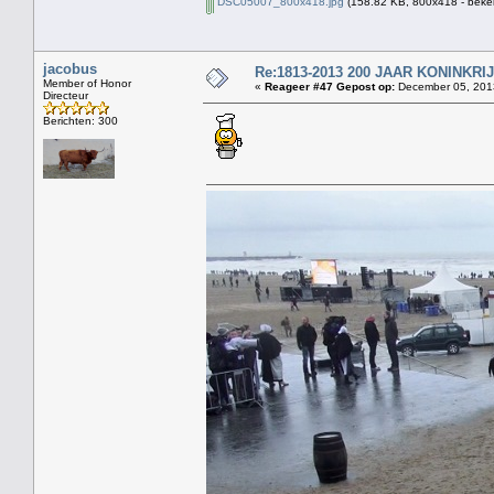
DSC05007_800x418.jpg
(158.82 KB, 800x418 - beke
jacobus
Re:1813-2013 200 JAAR KONINKR
Member of Honor
«
Reageer #47 Gepost op:
December 05, 2013
Directeur
Berichten: 300