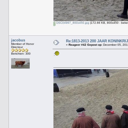
DSC04997_800x450.jpg
(172.66 KB, 800x450 - beke
jacobus
Re:1813-2013 200 JAAR KONINKR
Member of Honor
«
Reageer #42 Gepost op:
December 05, 2013
Directeur
Berichten: 300
: