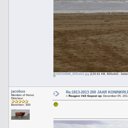
DSC04999_800x442.jpg
(120.61 KB, 800x442 - beke
jacobus
Re:1813-2013 200 JAAR KONINKR
Member of Honor
«
Reageer #43 Gepost op:
December 05, 2013
Directeur
Berichten: 300