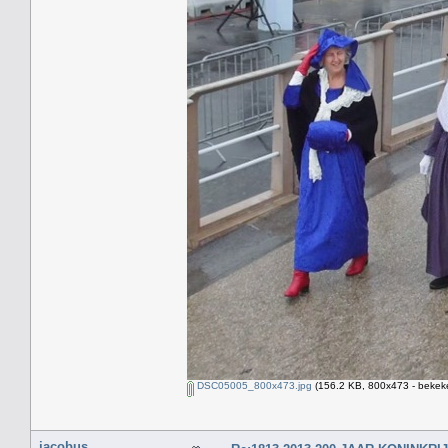
DSC05005_800x473.jpg
(156.2 KB, 800x473 - bekeke
jacobus