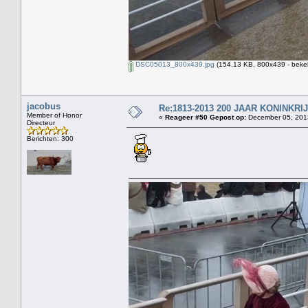
DSC05013_800x439.jpg
(154.13 KB, 800x439 - beke
jacobus
Re:1813-2013 200 JAAR KONINKR
Member of Honor
«
Reageer #50 Gepost op:
December 05, 2013
Directeur
Berichten: 300