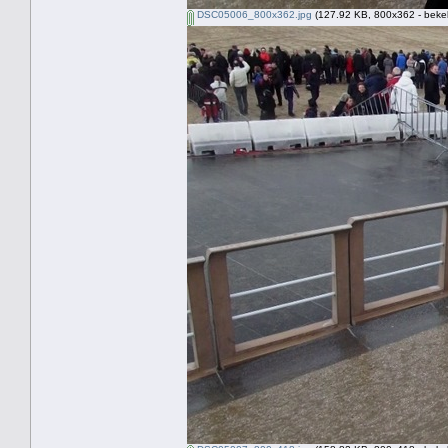
DSC05006_800x362.jpg
(127.92 KB, 800x362 - beke