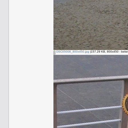
DSC05008_800x450.jpg
(157.29 KB, 800x450 - beke