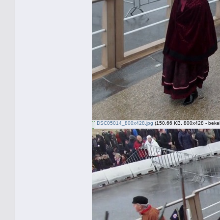
DSC05014_800x428.jpg
(150.66 KB, 800x428 - beke