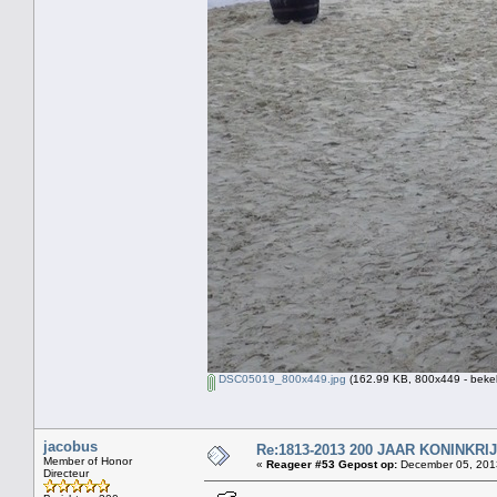
DSC05019_800x449.jpg
(162.99 KB, 800x449 - beke
jacobus
Re:1813-2013 200 JAAR KONINKR
Member of Honor
«
Reageer #53 Gepost op:
December 05, 2013
Directeur