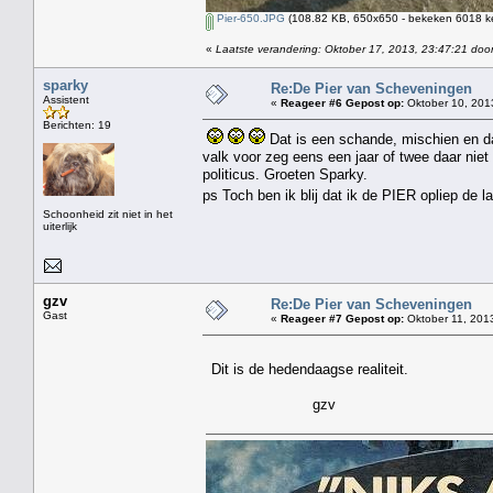
Pier-650.JPG
(108.82 KB, 650x650 - bekeken 6018 ke
«
Laatste verandering: Oktober 17, 2013, 23:47:21 door
sparky
Re:De Pier van Scheveningen
Assistent
«
Reageer #6 Gepost op:
Oktober 10, 201
Berichten: 19
Dat is een schande, mischien en da
valk voor zeg eens een jaar of twee daar niet
politicus. Groeten Sparky.
ps Toch ben ik blij dat ik de PIER opliep de 
Schoonheid zit niet in het
uiterlijk
gzv
Re:De Pier van Scheveningen
Gast
«
Reageer #7 Gepost op:
Oktober 11, 2013
Dit is de hedendaagse realiteit.
gzv