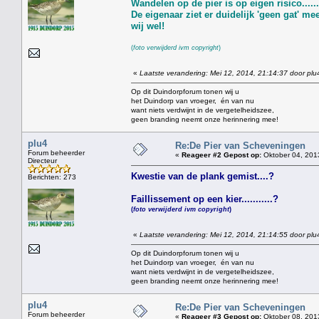
Wandelen op de pier is op eigen risico........
De eigenaar ziet er duidelijk 'geen gat' meer
wij wel!
(
foto verwijderd ivm copyright
)
«
Laatste verandering: Mei 12, 2014, 21:14:37 door plu
Op dit Duindorpforum tonen wij u
het Duindorp van vroeger, én van nu
want niets verdwijnt in de vergetelheidszee,
geen branding neemt onze herinnering mee!
plu4
Re:De Pier van Scheveningen
Forum beheerder
«
Reageer #2 Gepost op:
Oktober 04, 201
Directeur
Kwestie van de plank gemist....?
Berichten: 273
Faillissement op een kier...........?
(
foto verwijderd ivm copyright
)
«
Laatste verandering: Mei 12, 2014, 21:14:55 door plu
Op dit Duindorpforum tonen wij u
het Duindorp van vroeger, én van nu
want niets verdwijnt in de vergetelheidszee,
geen branding neemt onze herinnering mee!
plu4
Re:De Pier van Scheveningen
Forum beheerder
«
Reageer #3 Gepost op:
Oktober 08, 201