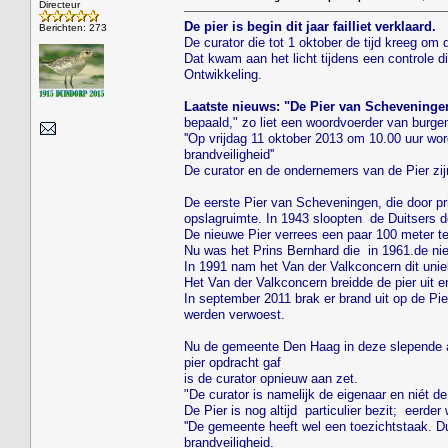
Directeur
De pier is begin dit jaar failliet verklaard.
Berichten: 273
De curator die tot 1 oktober de tijd kreeg om 
Dat kwam aan het licht tijdens een controle d
Ontwikkeling.
Laatste nieuws: "De Pier van Scheveninge
bepaald," zo liet een woordvoerder van burge
''Op vrijdag 11 oktober 2013 om 10.00 uur wor
brandveiligheid''
De curator en de ondernemers van de Pier zij
De eerste Pier van Scheveningen, die door pr
opslagruimte. In 1943 sloopten de Duitsers 
De nieuwe Pier verrees een paar 100 meter t
Nu was het Prins Bernhard die in 1961.de nie
In 1991 nam het Van der Valkconcern dit uni
Het Van der Valkconcern breidde de pier uit 
In september 2011 brak er brand uit op de Pi
werden verwoest.
Nu de gemeente Den Haag in deze slepende af
pier opdracht gaf
is de curator opnieuw aan zet.
"De curator is namelijk de eigenaar en nié
De Pier is nog altijd particulier bezit; eerd
''De gemeente heeft wel een toezichtstaak. Dui
brandveiligheid.