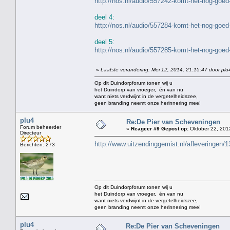
http://nos.nl/audio/557242-komt-het-nog-goed
deel 4:
http://nos.nl/audio/557284-komt-het-nog-goed
deel 5:
http://nos.nl/audio/557285-komt-het-nog-goed
«
Laatste verandering: Mei 12, 2014, 21:15:47 door plu
Op dit Duindorpforum tonen wij u
het Duindorp van vroeger, én van nu
want niets verdwijnt in de vergetelheidszee,
geen branding neemt onze herinnering mee!
plu4
Re:De Pier van Scheveningen
Forum beheerder
«
Reageer #9 Gepost op:
Oktober 22, 201
Directeur
http://www.uitzendinggemist.nl/afleveringen/
Berichten: 273
Op dit Duindorpforum tonen wij u
het Duindorp van vroeger, én van nu
want niets verdwijnt in de vergetelheidszee,
geen branding neemt onze herinnering mee!
plu4
Re:De Pier van Scheveningen