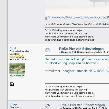
Scheveningse_Pier_in_zwaar_weer_vanmorgen.jpg
(2
«
Laatste verandering: November 05, 2013, 01:05:13 do
Op dit Duindorpforum tonen wij u
het Duindorp van vroeger, én van nu
want niets verdwijnt in de vergetelheidszee,
geen branding neemt onze herinnering mee!
plu4
Re:De Pier van Scheveningen
Forum beheerder
«
Reageer #11 Gepost op:
November 05, 20
Directeur
De toekomst van de Pier lijkt hier boven ook w
Berichten: 273
of gloort er nog hoop aan de horizon?
http://krant1.haagsekustmedia.nl/17/10/2013/p
Op dit Duindorpforum tonen wij u
het Duindorp van vroeger, én van nu
want niets verdwijnt in de vergetelheidszee,
geen branding neemt onze herinnering mee!
Prop
Re:De Pier van Scheveningen
Directeur
«
Reageer #12 Gepost op:
April 15, 2014,