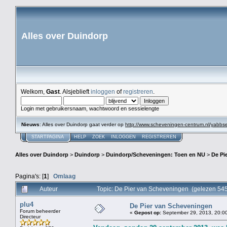
Alles over Duindorp
Welkom,
Gast
. Alsjeblieft
inloggen
of
registreren
.
Login met gebruikersnaam, wachtwoord en sessielengte
Nieuws
: Alles over Duindorp gaat verder op
http://www.scheveningen-centrum.nl/yabb
STARTPAGINA
HELP
ZOEK
INLOGGEN
REGISTREREN
Alles over Duindorp
>
Duindorp
>
Duindorp/Scheveningen: Toen en NU
>
De Pi
Pagina's: [
1
]
Omlaag
Auteur
Topic: De Pier van Scheveningen (gelezen 54
plu4
De Pier van Scheveningen
Forum beheerder
«
Gepost op:
September 29, 2013, 20:00
Directeur