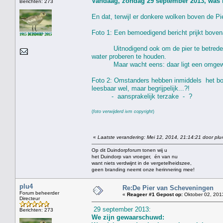
Vandaag, zondag 29 september 2013, was 
Berichten: 273
En dat, terwijl er donkere wolken boven de Pie
Foto 1: Een bemoedigend bericht prijkt bove
Uitnodigend ook om de pier te betreden, e
water proberen te houden.
Maar wacht eens: daar ligt een omgewaaid 
Foto 2: Omstanders hebben inmiddels het bord
leesbaar wel, maar begrijpelijk...?!
- aansprakelijk terzake - ?
(
foto verwijderd ivm copyright
)
«
Laatste verandering: Mei 12, 2014, 21:14:21 door plu
Op dit Duindorpforum tonen wij u
het Duindorp van vroeger, én van nu
want niets verdwijnt in de vergetelheidszee,
geen branding neemt onze herinnering mee!
plu4
Re:De Pier van Scheveningen
Forum beheerder
«
Reageer #1 Gepost op:
Oktober 02, 201
Directeur
29 september 2013:
Berichten: 273
We zijn gewaarschuwd: