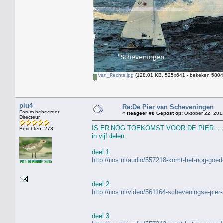
van_Rechts.jpg
(128.01 KB, 525x641 - bekeken 5804 
plu4
Re:De Pier van Scheveningen
Forum beheerder
«
Reageer #8 Gepost op:
Oktober 22, 201
Directeur
IS ER NOG TOEKOMST VOOR DE PIER.....
Berichten: 273
in vijf delen.
deel 1:
http://nos.nl/audio/557218-komt-het-nog-goed
deel 2:
http://nos.nl/video/561164-scheveningse-pier-
deel 3: