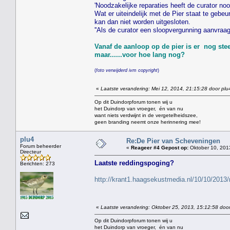
'Noodzakelijke reparaties heeft de curator noo
Wat er uiteindelijk met de Pier staat te geb
kan dan niet worden uitgesloten.
''Als de curator een sloopvergunning aanvraag
Vanaf de aanloop op de pier is er nog ste
maar......voor hoe lang nog?
(
foto verwijderd ivm copyright
)
«
Laatste verandering: Mei 12, 2014, 21:15:28 door plu
Op dit Duindorpforum tonen wij u
het Duindorp van vroeger, én van nu
want niets verdwijnt in de vergetelheidszee,
geen branding neemt onze herinnering mee!
plu4
Re:De Pier van Scheveningen
Forum beheerder
«
Reageer #4 Gepost op:
Oktober 10, 201
Directeur
Laatste reddingspoging?
Berichten: 273
http://krant1.haagsekustmedia.nl/10/10/2013/
«
Laatste verandering: Oktober 25, 2013, 15:12:58 door
Op dit Duindorpforum tonen wij u
het Duindorp van vroeger, én van nu