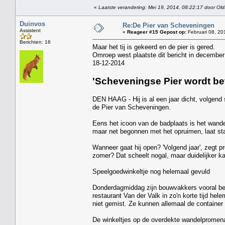
«
Laatste verandering: Mei 19, 2014, 08:22:17 door Old
Duinvos
Re:De Pier van Scheveningen
Assistent
«
Reageer #15 Gepost op:
Februari 08, 20
Berichten: 16
Maar het tij is gekeerd en de pier is gered.
Omroep west plaatste dit bericht in december
18-12-2014
'Scheveningse Pier wordt bet
DEN HAAG - Hij is al een jaar dicht, volgend
de Pier van Scheveningen.
Eens het icoon van de badplaats is het wandel
maar net begonnen met het opruimen, laat staa
Wanneer gaat hij open? 'Volgend jaar', zegt pr
zomer? Dat scheelt nogal, maar duidelijker ka
Speelgoedwinkeltje nog helemaal gevuld
Donderdagmiddag zijn bouwvakkers vooral bez
restaurant Van der Valk in zo'n korte tijd hel
niet gemist. Ze kunnen allemaal de container 
De winkeltjes op de overdekte wandelpromenad