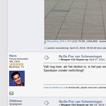
Afbeelding_008-1.JPG
(121.76 KB, 1200x900 - bekek
«
Laatste verandering: April 16, 2014, 09:52:40 door pl
Hans
Re:De Pier van Scheveningen
Forum beheerder
«
Reageer #13 Gepost op:
April 17, 2014,
Afd. Chef
Valt nog mee, als het donker is, is het pas e
Berichten: 71
Spookpier zonder verlichting!!
www.snuffelbeurs.nl
is vernieuwd, plaats snel een adverte
Oldtimer
Re:De Pier van Scheveningen
Aministrator
«
Reageer #14 Gepost op:
Mei 19, 2014, 