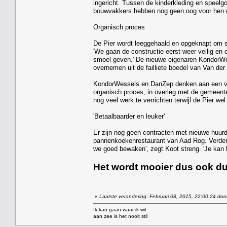
ingericht. Tussen de kinderkleding en speelgo
bouwvakkers hebben nog geen oog voor hen ma
Organisch proces
De Pier wordt leeggehaald en opgeknapt om sn
'We gaan de constructie eerst weer veilig en 
smoel geven.' De nieuwe eigenaren KondorWe
overnemen uit de failliete boedel van Van der
KondorWessels en DanZep denken aan een vari
organisch proces, in overleg met de gemeent
nog veel werk te verrichten terwijl de Pier w
'Betaalbaarder en leuker'
Er zijn nog geen contracten met nieuwe huurd
pannenkoekenrestaurant van Aad Rog. Verder 
we goed bewaken', zegt Koot streng. 'Je kan 
Het wordt mooier dus ook duu
«
Laatste verandering: Februari 08, 2015, 22:00:24 doo
Ik kan gaan waar ik wil
aan zee is het nooit stil