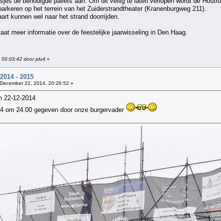
es de benodigde pallets aan. Om dit veilig te laten verlopen wordt de Houtru
arkeren op het terrein van het Zuiderstrandtheater (Kranenburgweg 211).
rt kunnen wel naar het strand doorrijden.
aat meer informatie over de feestelijke jaarwisseling in Den Haag.
 00:03:42 door plu4
»
014 - 2015
December 22, 2014, 20:26:52 »
n 22-12-2014
014 om 24.00 gegeven door onze burgervader