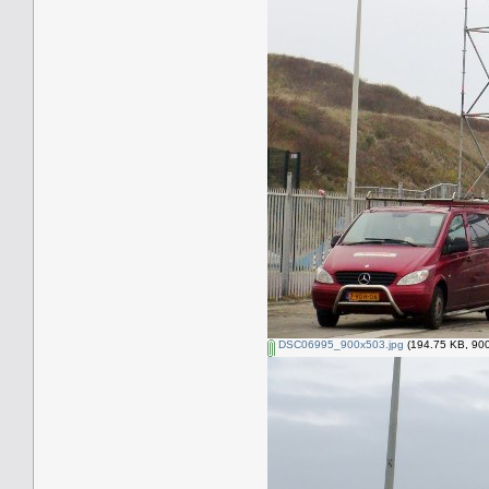
DSC06995_900x503.jpg
(194.75 KB, 900