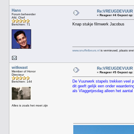
Hans
Re:VREUGDEVUUR 2
Forum beheerder
«
Reageer #4 Gepost op:
Afd. Chef
Knap stukje filmwerk Jacobus
Berichten: 71
www.snuffelbeurs.nl
is vernieuwd, plaats sne
witkwast
Re:VREUGDEVUUR 2
Member of Honor
«
Reageer #5 Gepost op:
Directeur
De Vuurwerk stapels trekken veel p
Berichten: 144
dit geeft gelijk een onder waarderi
als Vlaggetjesdag alleen het aanta
Alles is zoals het moet zijn