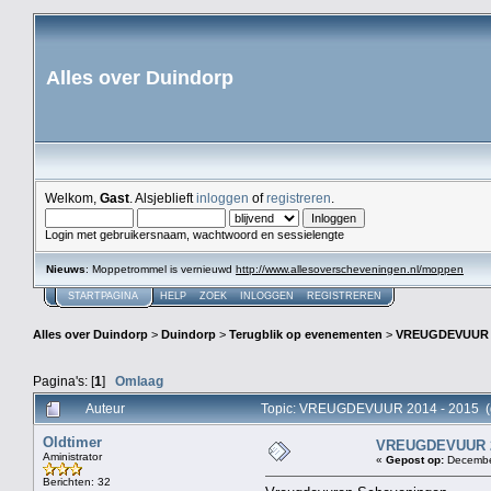
Alles over Duindorp
Welkom,
Gast
. Alsjeblieft
inloggen
of
registreren
.
Login met gebruikersnaam, wachtwoord en sessielengte
Nieuws
: Moppetrommel is vernieuwd
http://www.allesoverscheveningen.nl/moppen
STARTPAGINA
HELP
ZOEK
INLOGGEN
REGISTREREN
Alles over Duindorp
>
Duindorp
>
Terugblik op evenementen
>
VREUGDEVUUR 2
Pagina's: [
1
]
Omlaag
Auteur
Topic: VREUGDEVUUR 2014 - 2015 (g
Oldtimer
VREUGDEVUUR 20
Aministrator
«
Gepost op:
December
Berichten: 32