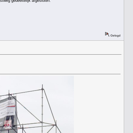
stweg gedeeltelijk afgesloten.
Gelogd