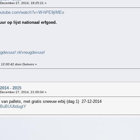
December 27, 2014, 18:25:21 »
youtube.com/watch?v=W-hPE9jIMEo
ur op lijst nationaal erfgoed.
ugdevuur/.nl/vreugdevuur/
 12:00:42 door Duinvos
»
014 - 2015
December 27, 2014, 21:00:04 »
 van pallets, met gratis sneeuw erbij (dag 1) 27-12-2014
v=BuBUUbdugtY