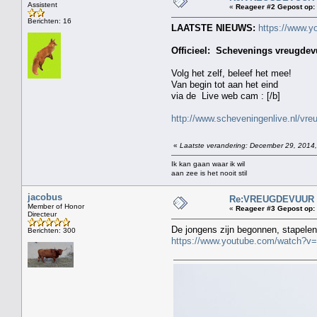
Assistent
«
Reageer #2 Gepost op:
Berichten: 16
LAATSTE NIEUWS:
https://www.
Officieel: Schevenings vreugdevu
Volg het zelf, beleef het mee!
Van begin tot aan het eind
via de Live web cam : [/b]
http://www.scheveningenlive.nl/vre
«
Laatste verandering: December 29, 2014,
Ik kan gaan waar ik wil
aan zee is het nooit stil
jacobus
Re:VREUGDEVUUR 2
Member of Honor
«
Reageer #3 Gepost op:
Directeur
De jongens zijn begonnen, stapelen
Berichten: 300
https://www.youtube.com/watch?