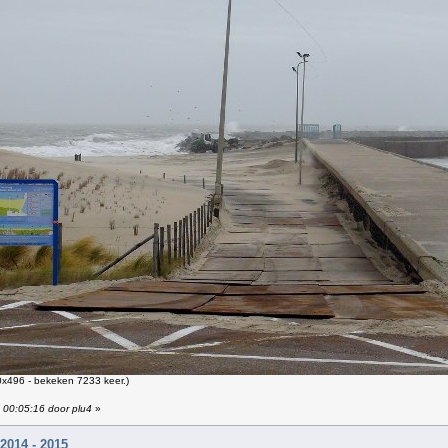
x496 - bekeken 7233 keer.)
 00:05:16 door plu4
»
014 - 2015