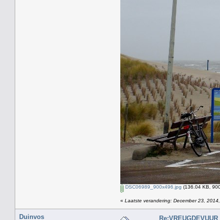
DSC06989_900x496.jpg
(136.04 KB, 900
«
Laatste verandering: December 23, 2014,
Duinvos
Re:VREUGDEVUUR 2