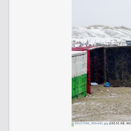
DSC07096_900x491.jpg
(163.51 KB, 900