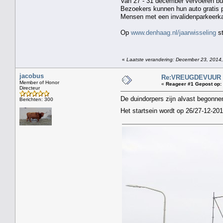
Van 27 - 31 december vervoeren busj
Bezoekers kunnen hun auto gratis p
Mensen met een invalidenparkeerkaa
Op
www.denhaag.nl/jaarwisseling
st
«
Laatste verandering: December 23, 2014,
jacobus
Re:VREUGDEVUUR 2
Member of Honor
«
Reageer #1 Gepost op:
Directeur
De duindorpers zijn alvast begonne
Berichten: 300
Het startsein wordt op 26/27-12-2