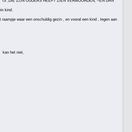
MENS IS ,DIE ZIJN OUDERS HEEFT ZIEN VERMOORDEN, --EN DAN
n kind.
raampje waar een onschuldig gezin , en vooral een kind , tegen aan
 kan het niet,