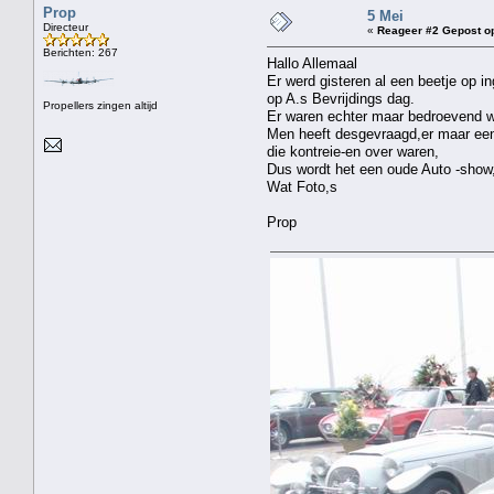
Prop
5 Mei
Directeur
«
Reageer #2 Gepost o
Berichten: 267
Hallo Allemaal
Er werd gisteren al een beetje op i
op A.s Bevrijdings dag.
Propellers zingen altijd
Er waren echter maar bedroevend we
Men heeft desgevraagd,er maar een
die kontreie-en over waren,
Dus wordt het een oude Auto -show
Wat Foto,s
Prop