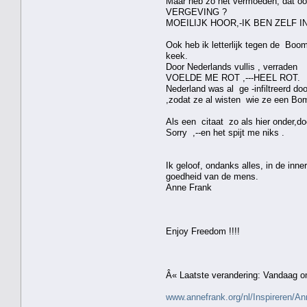
Maar heb zo het vermoeden, da
VERGEVING ?
MOEILIJK HOOR,-IK BEN ZELF IN Da
Ook heb ik letterlijk tegen de Boo
keek.
Door Nederlands vullis , verraden
VOELDE ME ROT ,---HEEL ROT.
Nederland was al ge -infiltreerd do
,zodat ze al wisten wie ze een B
Als een citaat zo als hier onder,do
Sorry ,--en het spijt me niks .
Ik geloof, ondanks alles, in de inner
goedheid van de mens.
Anne Frank
Enjoy Freedom !!!!
Â« Laatste verandering: Vandaag 
www.annefrank.org/nl/Inspireren/A