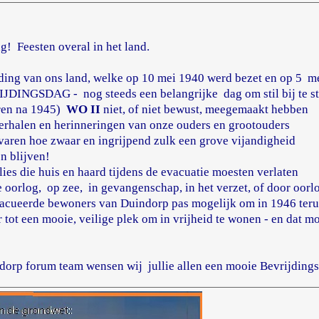
g! Feesten overal in het land.
ding van ons land, welke op 10 mei 1940 werd bezet en op 5 me
VRIJDINGSDAG - nog steeds een belangrijke dag om stil bij te s
ren na 1945)
WO II
niet, of niet bewust, meegemaakt hebben
 verhalen en herinneringen van onze ouders en grootouders
rvaren hoe zwaar en ingrijpend zulk een grove vijandigheid
en blijven!
ies die huis en haard tijdens de evacuatie moesten verlaten
e oorlog, op zee, in gevangenschap, in het verzet, of door oor
acueerde bewoners van Duindorp pas mogelijk om in 1946 terug
tot een mooie, veilige plek om in vrijheid te wonen - en dat mo
orp forum team wensen wij jullie allen een mooie Bevrijdings