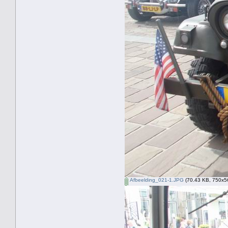
Afbeelding_021-1.JPG
(70.43 KB, 750x56