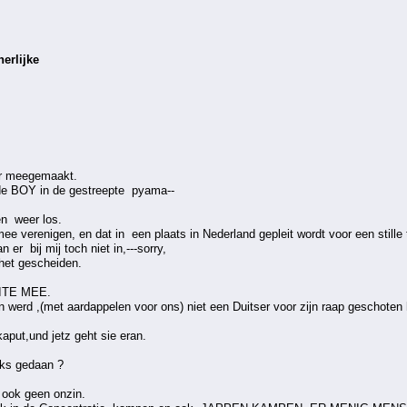
nerlijke
r meegemaakt.
de BOY in de gestreepte pyama--
n weer los.
ee verenigen, en dat in een plaats in Nederland gepleit wordt voor een stille 
er bij mij toch niet in,---sorry,
het gescheiden.
ITE MEE.
 werd ,(met aardappelen voor ons) niet een Duitser voor zijn raap geschoten 
put,und jetz geht sie eran.
iks gedaan ?
 ook geen onzin.