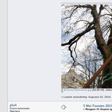
de-anne-frank-boom.jpg
(40.86 KB, 448x3
«
Laatste verandering: Augustus 01, 2014,
plu4
5 Mei Feesten 201
Forum beheerder
«
Reageer #1 Gepost o
Directeur