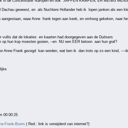
t ook in de Concentratie -kampen en ook JAPPEN KAMPEN, ER MENIG 
chau geweest, en als Nuchtere Hollander heb ik lopen janken als een klei
m aangestaan, waar Anne frank tegen aan keek, en omhoog gekeken, naar het 
or vullis dat de lokaties en kaarten had doorgegeven aan de Duitsers
om op hun kop moesten gooien, --en NU een EER betoon aan hun graf?
or Anne Frank gezegd kan worden, wat ben ik dan trots op zo een kind, ----ik
lijke
om 00:00:25
nne-Frank-Boom
( Red.: link is verwijderd van internet?)