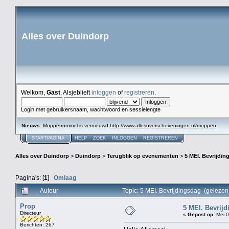
Alles over Duindorp
Welkom,
Gast
. Alsjeblieft
inloggen
of
registreren
.
Login met gebruikersnaam, wachtwoord en sessielengte
Nieuws
: Moppetrommel is vernieuwd
http://www.allesoverscheveningen.nl/moppen
STARTPAGINA
HELP
ZOEK
INLOGGEN
REGISTREREN
Alles over Duindorp
>
Duindorp
>
Terugblik op evenementen
>
5 MEI. Bevrijdin
Pagina's: [
1
]
Omlaag
Auteur
Topic: 5 MEI. Bevrijdingsdag (geleze
Prop
5 MEI. Bevrij
Directeur
«
Gepost op:
Mei 0
Berichten: 267