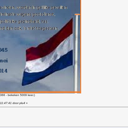
366 - bekeken 5009 keer.)
 11:47:41 door plu4
»
!