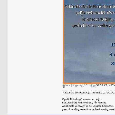
bevrijdingsdag_2014.jpg
(53.79 KB, 487x
«
Laatste verandering: Augustus 01, 2014,
Op dit Duindorpforum tonen wij u
het Duindorp van vroeger, én van nu
want niets verdwijnt in de vergetelheidszee,
geen branding neemt onze herinnering mee