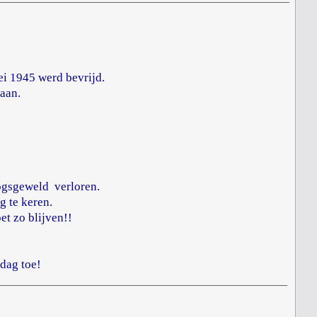
i 1945 werd bevrijd.
taan.
logsgeweld verloren.
 te keren.
et zo blijven!!
dag toe!