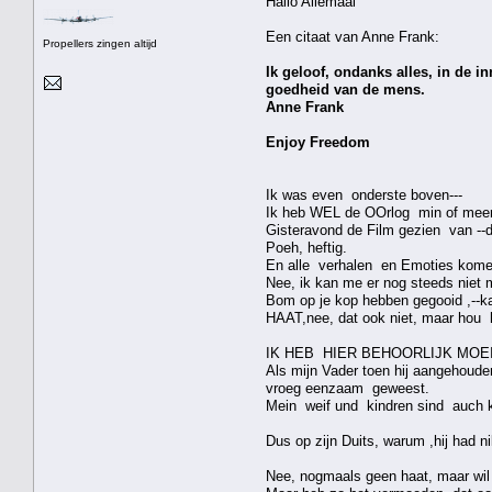
Hallo Allemaal
Een citaat van Anne Frank:
Propellers zingen altijd
Ik geloof, ondanks alles, in de in
goedheid van de mens.
Anne Frank
Enjoy Freedom
Ik was even onderste boven---
Ik heb WEL de OOrlog min of mee
Gisteravond de Film gezien van --
Poeh, heftig.
En alle verhalen en Emoties kome
Nee, ik kan me er nog steeds niet m
Bom op je kop hebben gegooid ,--kan 
HAAT,nee, dat ook niet, maar hou 
IK HEB HIER BEHOORLIJK MOE
Als mijn Vader toen hij aangehouden
vroeg eenzaam geweest.
Mein weif und kindren sind auch ka
Dus op zijn Duits, warum ,hij had n
Nee, nogmaals geen haat, maar wil