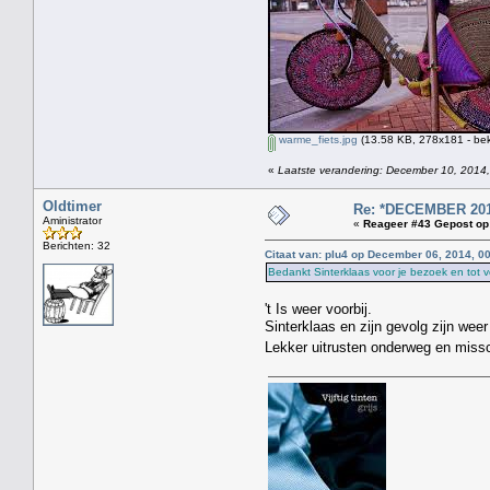
warme_fiets.jpg
(13.58 KB, 278x181 - bek
«
Laatste verandering: December 10, 2014,
Oldtimer
Re: *DECEMBER 201
Aministrator
«
Reageer #43 Gepost op
Berichten: 32
Citaat van: plu4 op December 06, 2014, 0
Bedankt Sinterklaas voor je bezoek en tot v
't Is weer voorbij.
Sinterklaas en zijn gevolg zijn wee
Lekker uitrusten onderweg en miss