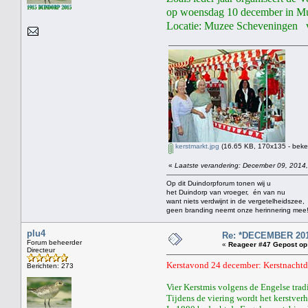
op woensdag 10 december in Mu
Locatie: Muzee Scheveningen v
kerstmarkt.jpg
(16.65 KB, 170x135 - beke
«
Laatste verandering: December 09, 2014,
Op dit Duindorpforum tonen wij u
het Duindorp van vroeger, én van nu
want niets verdwijnt in de vergetelheidszee,
geen branding neemt onze herinnering mee
plu4
Re: *DECEMBER 201
Forum beheerder
«
Reageer #47 Gepost op
Directeur
Kerstavond 24 december: Kerstnachtd
Berichten: 273
Vier Kerstmis volgens de Engelse trad
Tijdens de viering wordt het kerstverh