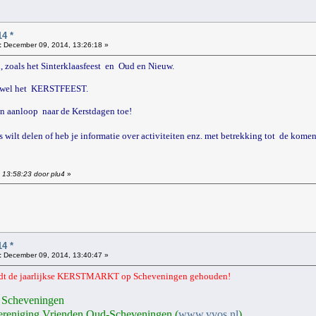
4 *
:
December 09, 2014, 13:26:18 »
oals het Sinterklaasfeest en Oud en Nieuw.
ch wel het KERSTFEEST.
in aanloop naar de Kerstdagen toe!
s wilt delen of heb je informatie over activiteiten enz. met betrekking tot de kome
 13:58:23 door plu4
»
!
4 *
:
December 09, 2014, 13:40:47 »
rdt de jaarlijkse KERSTMARKT op Scheveningen gehouden!
e Scheveningen
 Vereniging Vrienden Oud-Scheveningen (
www.vvos.nl
)