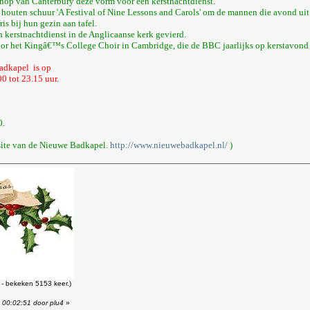
chop van Canterbury deze vorm voor een kerstnachtdienst.
 houten schuur 'A Festival of Nine Lessons and Carols' om de mannen die avond ui
s bij hun gezin aan tafel.
 kerstnachtdienst in de Anglicaanse kerk gevierd.
oor het Kingâ€™s College Choir in Cambridge, die de BBC jaarlijks op kerstavond 
adkapel is op
 tot 23.15 uur.
0.
site van de Nieuwe Badkapel.
http://www.nieuwebadkapel.nl/
)
- bekeken 5153 keer.)
 00:02:51 door plu4
»