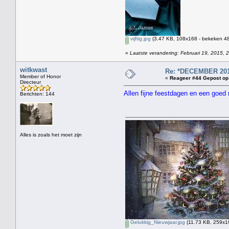
vijftig.jpg
(3.47 KB, 108x168 - bekeken 48
«
Laatste verandering: Februari 19, 2015, 
witkwast
Re: *DECEMBER 201
Member of Honor
«
Reageer #44 Gepost op
Directeur
Allen fijne feestdagen en een goed
Berichten: 144
Alles is zoals het moet zijn
Gelukkig_Nieuwjaar.jpg
(11.73 KB, 259x19