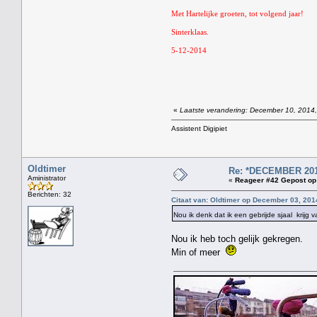
Met Hartelijke groeten, tot volgend jaar!
Sinterklaas.
5-12-2014
«
Laatste verandering: December 10, 2014,
Assistent Digipiet
Oldtimer
Re: *DECEMBER 201
Aministrator
«
Reageer #42 Gepost op
Berichten: 32
Citaat van: Oldtimer op December 03, 201
Nou ik denk dat ik een gebrijde sjaal krijg 
Nou ik heb toch gelijk gekregen.
Min of meer