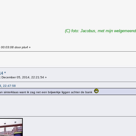
(C) foto: Jacobus, met mijn welgemeend
 00:03:08 door plu4
»
4 *
:
December 05, 2014, 22:21:54 »
4, 22:47:58
van sinterklaas want ik zag net een brijwerkje liggen achter de bank