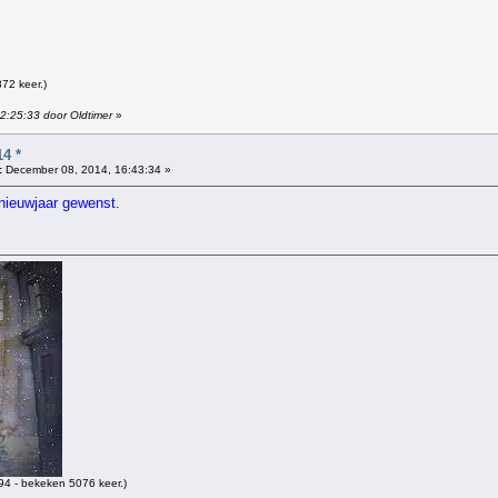
72 keer.)
22:25:33 door Oldtimer
»
4 *
:
December 08, 2014, 16:43:34 »
 nieuwjaar gewenst.
4 - bekeken 5076 keer.)