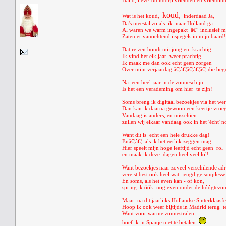
Hallo, lieve Duindorp vrienden en vriendin
koud,
Wat is het koud,
inderdaad Ja,
Da's meestal zo als ik naar Holland ga.
Al waren we warm ingepakt â€“ inclusief mi
Zaten er vanochtend ijspegels in mijn baard!
Dat reizen houdt mij jong en krachtig
Ik vind het elk jaar weer prachtig.
Ik maak me dan ook echt geen zorgen
Over mijn verjaardag â€¦â€¦â€¦â€¦â€¦ die b
Na een heel jaar in de zonneschijn
Is het een verademing om hier te zijn!
Soms breng ik digitáál bezoekjes via het wer
Dan kan ik daarna gewoon een keertje vroe
Vandaag is anders, en misschien ......
zullen wij elkaar vandaag ook in het 'écht' n
Want dit is echt een hele drukke dag!
Enâ€¦â€¦ als ik het eerlijk zeggen mag :
Hier speelt mijn hoge leeftijd echt geen rol
en maak ik deze dagen heel veel lol!
Want bezoekjes naar zoveel verschilende ad
vereist best ook heel wat jeugdige souplesse
En soms, als het even kan - of kon,
spring ik óók nog even onder de hóógtezon
Maar na dit jaarlijks Hollandse Sinterklaasfe
Hoop ik ook weer bijtijds in Madrid terug te
Want voor warme zonnestralen ......
hoef ik in Spanje niet te betalen