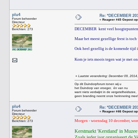
plu4
Re: *DECEMBER 201
Forum beheerder
«
Reageer #45 Gepost op
Directeur
DECEMBER kent veel hoogtepunten, z
Berichten: 273
Maar het meest gezellige feest is to
Ook heel gezellig is de komende tijd 
Kom je iets moois tegen wat je met on
«
Laatste verandering: December 09, 2014,
Op dit Duindorpforum tonen wij u
het Duindorp van vroeger, én van nu
want niets verdwijnt in de vergetelheidszee,
geen branding neemt onze herinnering mee
plu4
Re: *DECEMBER 201
Forum beheerder
«
Reageer #46 Gepost op
Directeur
Morgen - woensdag 10 december, wo
Berichten: 273
Kerstmarkt 'Kerstland' in Muze
Zoals ieder jaar organiseert de