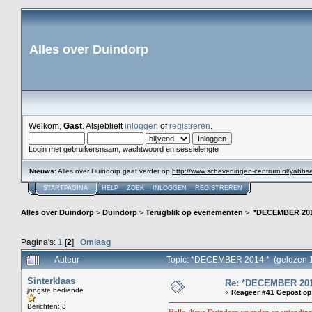
Alles over Duindorp
Welkom,
Gast
. Alsjeblieft
inloggen
of
registreren
.
Login met gebruikersnaam, wachtwoord en sessielengte
Nieuws
: Alles over Duindorp gaat verder op
http://www.scheveningen-centrum.nl/yabb
STARTPAGINA
HELP
ZOEK
INLOGGEN
REGISTREREN
Alles over Duindorp
>
Duindorp
>
Terugblik op evenementen
>
*DECEMBER 201
Pagina's:
1
[
2
]
Omlaag
Auteur
Topic: *DECEMBER 2014 * (gelezen 
Sinterklaas
Re: *DECEMBER 201
jongste bediende
«
Reageer #41 Gepost op
Berichten: 3