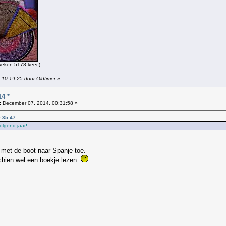
eken 5178 keer.)
 10:19:25 door Oldtimer
»
4 *
:
December 07, 2014, 00:31:58 »
0:35:47
olgend jaar!
r met de boot naar Spanje toe.
chien wel een boekje lezen