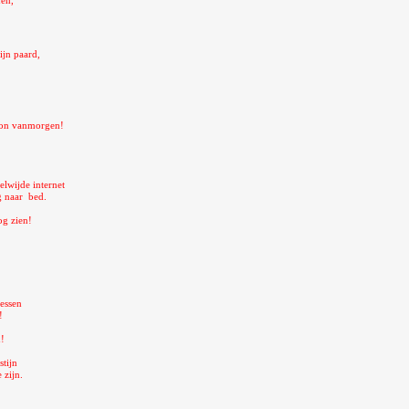
nen,
jn paard,
egon vanmorgen!
elwijde internet
g naar bed.
og zien!
ressen
!
!
stijn
 zijn.