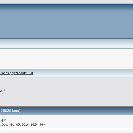
se/index.php?board=32.0
4 *
125039 keer)
4 *
:
December 05, 2014, 16:54:46 »