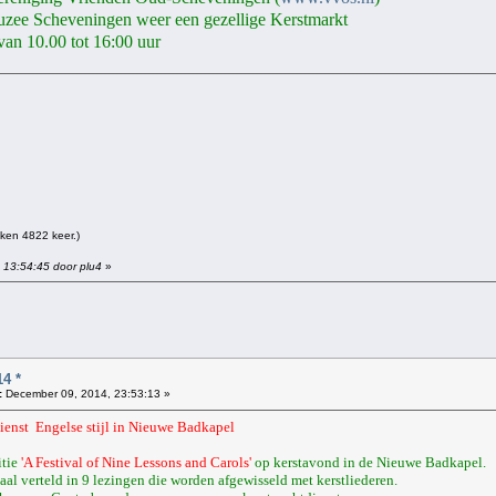
zee Scheveningen weer een gezellige Kerstmarkt
an 10.00 tot 16:00 uur
ken 4822 keer.)
 13:54:45 door plu4
»
!
4 *
:
December 09, 2014, 23:53:13 »
ienst Engelse stijl in Nieuwe Badkapel
itie
'A Festival of Nine Lessons and Carols'
op kerstavond in de Nieuwe Badkapel.
aal verteld in 9 lezingen die worden afgewisseld met kerstliederen.