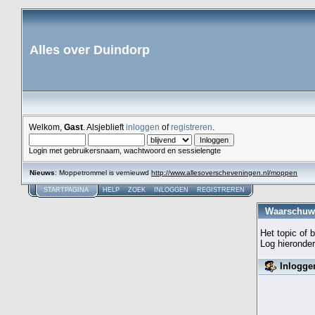
Alles over Duindorp
Welkom,
Gast
. Alsjeblieft
inloggen
of
registreren
.
Login met gebruikersnaam, wachtwoord en sessielengte
Nieuws
: Moppetrommel is vernieuwd
http://www.allesoverscheveningen.nl/moppen
STARTPAGINA
HELP
ZOEK
INLOGGEN
REGISTREREN
Waarschuw
Het topic of 
Log hieronder
Inlogge