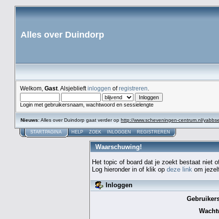
Alles over Duindorp
Welkom,
Gast
. Alsjeblieft
inloggen
of
registreren
.
Login met gebruikersnaam, wachtwoord en sessielengte
Nieuws
: Alles over Duindorp gaat verder op
http://www.scheveningen-centrum.nl/yabb
STARTPAGINA
HELP
ZOEK
INLOGGEN
REGISTREREN
Waarschuwing!
Het topic of board dat je zoekt bestaat niet 
Log hieronder in of klik op
deze link
om jezelf
Inloggen
Gebruiker
Wacht