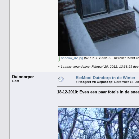
sneeuw_02.jpg
(52.6 KB, 799x599 - bekeken 5399 kee
«
Laatste verandering: Februari 20, 2012, 13:38:55 doo
Duindorper
Re:Mooi Duindorp in de Winter
Gast
«
Reageer #8 Gepost op:
December 18, 20
18-12-2010: Even een paar foto's in de s