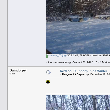
sneeuw_05.jpg
(50.92 KB, 799x599 - bekeken 5363 k
«
Laatste verandering: Februari 20, 2012, 13:41:14 doo
Duindorper
Re:Mooi Duindorp in de Winter
Gast
«
Reageer #9 Gepost op:
December 18, 20