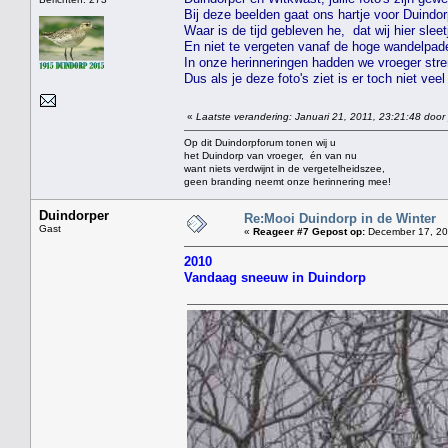
Bij deze beelden gaat ons hartje voor Duindorp 
Waar is de tijd gebleven he, dat wij hier slee
En niet te vergeten vanaf de hoge wandelpad
In onze herinneringen hadden we vroeger stre
Dus als je deze foto's ziet is er toch niet veel
«
Laatste verandering: Januari 21, 2011, 23:21:48 door
Op dit Duindorpforum tonen wij u
het Duindorp van vroeger, én van nu
want niets verdwijnt in de vergetelheidszee,
geen branding neemt onze herinnering mee!
Duindorper
Re:Mooi Duindorp in de Winter
Gast
«
Reageer #7 Gepost op:
December 17, 20
2010
Vandaag sneeuw in Duindorp