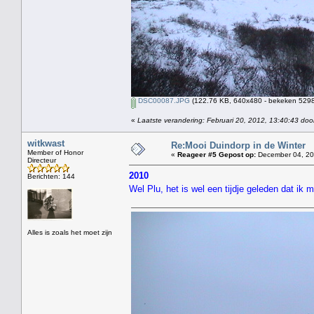
DSC00087.JPG
(122.76 KB, 640x480 - bekeken 5298 
«
Laatste verandering: Februari 20, 2012, 13:40:43 doo
witkwast
Re:Mooi Duindorp in de Winter
Member of Honor
«
Reageer #5 Gepost op:
December 04, 20
Directeur
2010
Berichten: 144
Wel Plu, het is wel een tijdje geleden dat ik
Alles is zoals het moet zijn