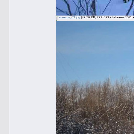
sneeuw_03.jpg
(47.36 KB, 799x599 - bekeken 5361 k