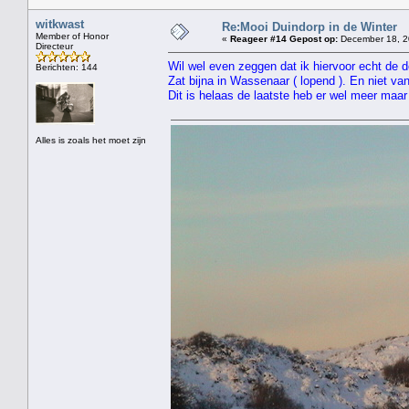
witkwast
Re:Mooi Duindorp in de Winter
Member of Honor
«
Reageer #14 Gepost op:
December 18, 2
Directeur
Wil wel even zeggen dat ik hiervoor echt de 
Berichten: 144
Zat bijna in Wassenaar ( lopend ). En niet va
Dit is helaas de laatste heb er wel meer ma
Alles is zoals het moet zijn