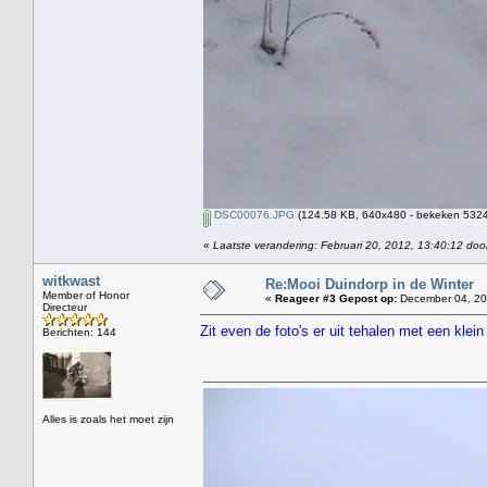
DSC00076.JPG
(124.58 KB, 640x480 - bekeken 5324 
«
Laatste verandering: Februari 20, 2012, 13:40:12 doo
witkwast
Re:Mooi Duindorp in de Winter
Member of Honor
«
Reageer #3 Gepost op:
December 04, 20
Directeur
Zit even de foto's er uit tehalen met een kle
Berichten: 144
Alles is zoals het moet zijn