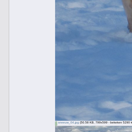
sneeuw_04.jpg
(50.58 KB, 799x599 - bekeken 5290 k