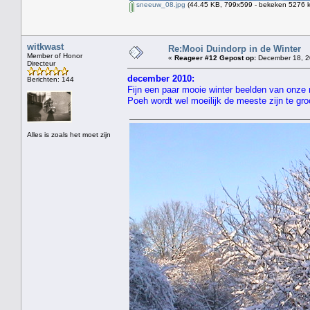
sneeuw_08.jpg
(44.45 KB, 799x599 - bekeken 5276 k
witkwast
Re:Mooi Duindorp in de Winter
Member of Honor
«
Reageer #12 Gepost op:
December 18, 2
Directeur
december 2010:
Berichten: 144
Fijn een paar mooie winter beelden van onz
Poeh wordt wel moeilijk de meeste zijn te gro
Alles is zoals het moet zijn