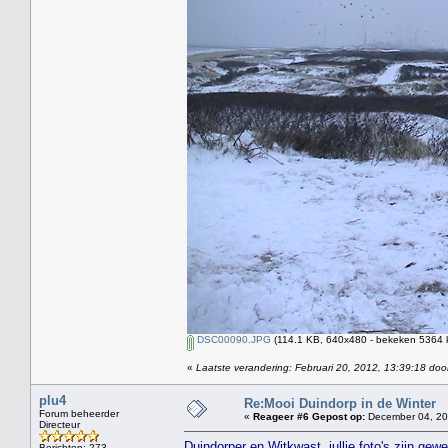
DSC00090.JPG
(114.1 KB, 640x480 - bekeken 5364 k
«
Laatste verandering: Februari 20, 2012, 13:39:18 doo
plu4
Re:Mooi Duindorp in de Winter
Forum beheerder
«
Reageer #6 Gepost op:
December 04, 20
Directeur
Duindorper en Witkwast, jullie foto's zijn gewe
Berichten: 273