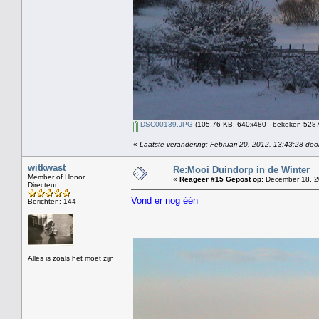
DSC00139.JPG
(105.76 KB, 640x480 - bekeken 5287 
«
Laatste verandering: Februari 20, 2012, 13:43:28 doo
witkwast
Re:Mooi Duindorp in de Winter
Member of Honor
«
Reageer #15 Gepost op:
December 18, 2
Directeur
Vond er nog één
Berichten: 144
Alles is zoals het moet zijn