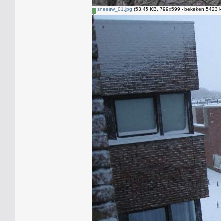
sneeuw_01.jpg
(53.45 KB, 799x599 - bekeken 5423 k