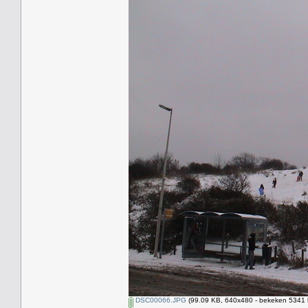
DSC00066.JPG
(99.09 KB, 640x480 - bekeken 5341 k