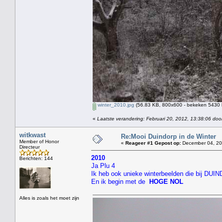
winter_2010.jpg
(56.83 KB, 800x600 - bekeken 5430 k
«
Laatste verandering: Februari 20, 2012, 13:38:06 doo
witkwast
Re:Mooi Duindorp in de Winter
Member of Honor
«
Reageer #1 Gepost op:
December 04, 20
Directeur
2010
Berichten: 144
Ja Plu 4
Ik heb ook unieke winterbeelden die bij D
En ik begin met de
HOGE NOL
Alles is zoals het moet zijn