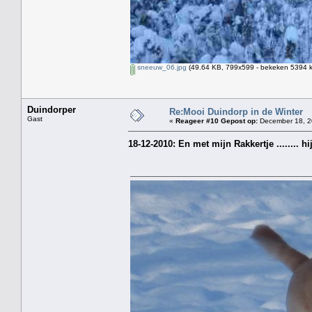
sneeuw_06.jpg
(49.64 KB, 799x599 - bekeken 5394 k
Duindorper
Re:Mooi Duindorp in de Winter
Gast
«
Reageer #10 Gepost op:
December 18, 2
18-12-2010: En met mijn Rakkertje ........ 