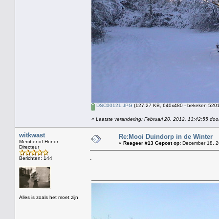
DSC00121.JPG
(127.27 KB, 640x480 - bekeken 5201 
«
Laatste verandering: Februari 20, 2012, 13:42:55 doo
witkwast
Re:Mooi Duindorp in de Winter
Member of Honor
«
Reageer #13 Gepost op:
December 18, 2
Directeur
.
Berichten: 144
Alles is zoals het moet zijn