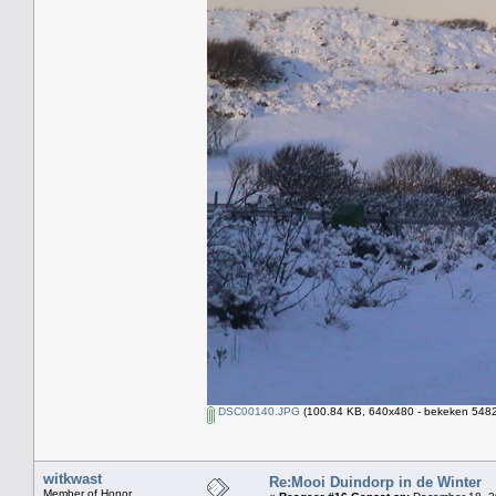
DSC00140.JPG
(100.84 KB, 640x480 - bekeken 5482 
witkwast
Re:Mooi Duindorp in de Winter
Member of Honor