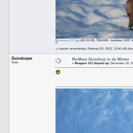
sneeuw_07.jpg
(48.33 KB, 799x599 - bekeken 5457 k
«
Laatste verandering: Februari 20, 2012, 13:41:48 doo
Duindorper
Re:Mooi Duindorp in de Winter
Gast
«
Reageer #11 Gepost op:
December 18, 20