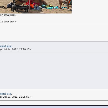
en 6022 keer.)
:12 door plu4
»
!
ast e.a.
op:
Juli 14, 2012, 22:18:15 »
ast e.a.
p:
Juli 18, 2012, 21:08:58 »
5