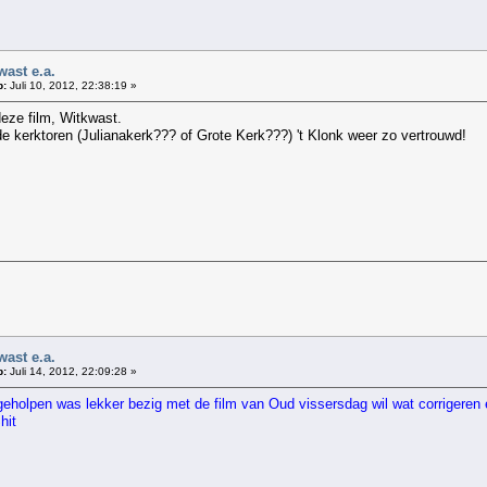
ast e.a.
p:
Juli 10, 2012, 22:38:19 »
deze film, Witkwast.
e kerktoren (Julianakerk??? of Grote Kerk???) 't Klonk weer zo vertrouwd!
!
ast e.a.
p:
Juli 14, 2012, 22:09:28 »
. geholpen was lekker bezig met de film van Oud vissersdag wil wat corrigeren
 Shit