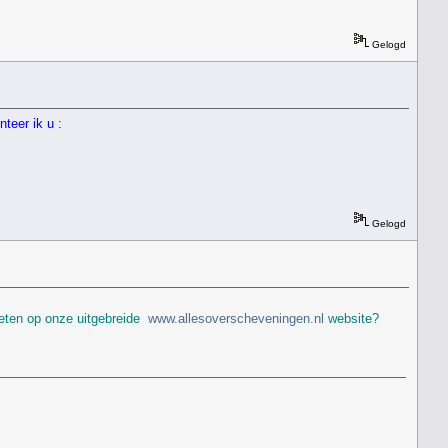
Gelogd
teer ik u :
Gelogd
weten op onze uitgebreide
www.allesoverscheveningen.nl
website?