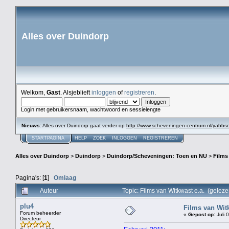
Alles over Duindorp
Welkom,
Gast
. Alsjeblieft
inloggen
of
registreren
.
Login met gebruikersnaam, wachtwoord en sessielengte
Nieuws
: Alles over Duindorp gaat verder op
http://www.scheveningen-centrum.nl/yabb
STARTPAGINA
HELP
ZOEK
INLOGGEN
REGISTREREN
Alles over Duindorp
>
Duindorp
>
Duindorp/Scheveningen: Toen en NU
>
Films
Pagina's: [
1
]
Omlaag
Auteur
Topic: Films van Witkwast e.a. (gelez
plu4
Films van Witk
Forum beheerder
«
Gepost op:
Juli 
Directeur