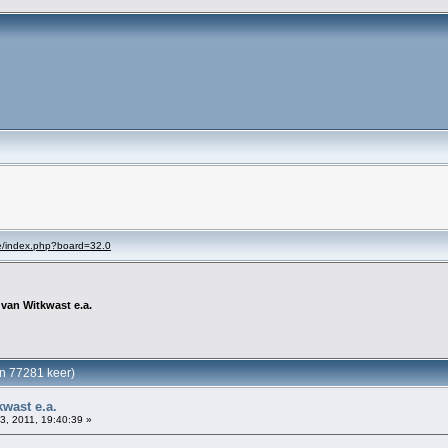
se/index.php?board=32.0
 van Witkwast e.a.
en 77281 keer)
wast e.a.
03, 2011, 19:40:39 »