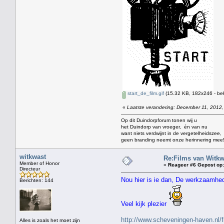
start_de_film.gif
(15.32 KB, 182x246 - be
«
Laatste verandering: December 11, 2012
Op dit Duindorpforum tonen wij u
het Duindorp van vroeger, én van nu
want niets verdwijnt in de vergetelheidszee,
geen branding neemt onze herinnering mee
witkwast
Re:Films van Witkw
Member of Honor
«
Reageer #6 Gepost op:
Directeur
Nou hier is ie dan, De werkzaamhe
Berichten: 144
Veel kijk plezier
http://www.scheveningen-haven.nl/
Alles is zoals het moet zijn