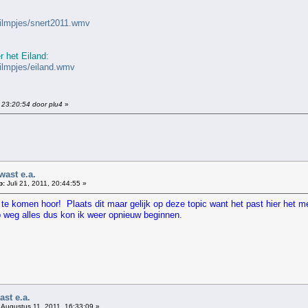
filmpjes/snert2011.wmv
r het Eiland:
ilmpjes/eiland.wmv
 23:20:54 door plu4
»
!
wast e.a.
p:
Juli 21, 2011, 20:44:55 »
n te komen hoor! Plaats dit maar gelijk op deze topic want het past hier het
ep weg alles dus kon ik weer opnieuw beginnen.
st e.a.
Augustus 11, 2011, 16:33:09 »