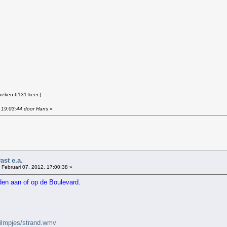
keken 6131 keer.)
, 19:03:44 door Hans
»
!
ast e.a.
Februari 07, 2012, 17:00:38 »
den aan of op de Boulevard.
filmpjes/strand.wmv