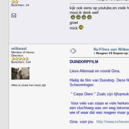
Berichten: 14
kijk ook eens op youtube,en zoek h
mooi,ik denk wel!
groet
mick
witkwast
Re:Films van Witkwa
Member of Honor
«
Reageer #3 Gepost op:
Directeur
DUINDORPFILM
Berichten: 144
Lieve Allemaal en vooral Gina.
Hiebij de film van Duindorp. Deze fi
Scheveningen.
Alles is zoals het moet zijn
" Carpe Diem " Zoals zijn lijfspreu
Voor vele van staan er vele herken
een vluchtweg was om weg tekomen 
wie of waar dat was reageer maar ge
Gina voor jou.
http://www.scheven