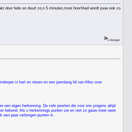
kt door fedx en duurt zo,n 5 minuten,mooi hoor!Aad wordt jouw ook zo
Gelogd
ndorper in hart en nieren en een jarenlang lid van Alles over
r een eigen herkenning. De vele poorten die voor ons jongens altijd
r bekend. Als u herkennings punten zie en niet zo gauw meer weet
ok een paar verborgen punten in.