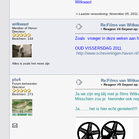
Witkwast
«
Laatste verandering: November 05, 2011,
witkwast
Re:Films van Witkwa
Member of Honor
«
Reageer #4 Gepost op:
Directeur
Zoals vroeger in deze weken aan het
Berichten: 144
OUD VISSERSDAG 2011
http://www.scheveningen-haven.nl/
Alles is zoals het moet zijn
plu4
Re:Films van Witkwa
Forum beheerder
«
Reageer #5 Gepost op:
Directeur
Ja we zijn erg blij met je films Witk
Berichten: 273
Misschien zou je hieronder ook nog
Ja........het is hier echt genieten!!!!