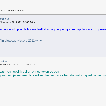
 22:21:48 door plu4
»
st e.a.
November 20, 2011, 22:35:54 »
 einde v/h jaar de bouwe teelt al vroeg begon bij sommige loggers. zo presen
filmpjes/oud-vissers-2011.wmv
st e.a.
November 24, 2011, 11:41:51 »
wast, en hopelijk zullen er nog velen volgen!!
 wat van je eerdere films willen plaatsen, voor hen die niet zo goed de weg 