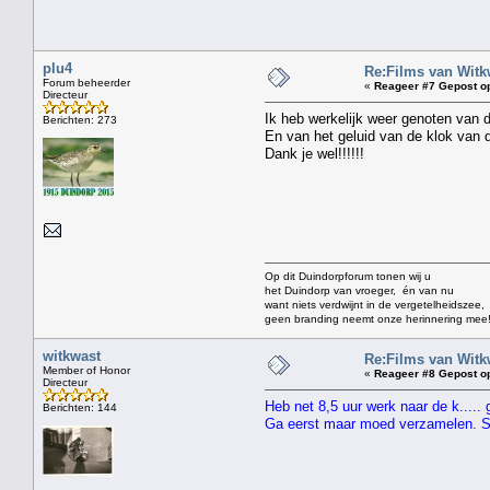
plu4
Re:Films van Witkw
Forum beheerder
«
Reageer #7 Gepost o
Directeur
Ik heb werkelijk weer genoten van 
Berichten: 273
En van het geluid van de klok van d
Dank je wel!!!!!!
Op dit Duindorpforum tonen wij u
het Duindorp van vroeger, én van nu
want niets verdwijnt in de vergetelheidszee,
geen branding neemt onze herinnering mee
witkwast
Re:Films van Witkw
Member of Honor
«
Reageer #8 Gepost o
Directeur
Heb net 8,5 uur werk naar de k....
Berichten: 144
Ga eerst maar moed verzamelen.