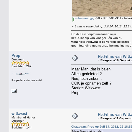
stillestrand.jpg
(59.2 KB, 500x331 - bekek
«
Laatste verandering: Juli 14, 2012, 22:24
Op dit Duindorpforum tonen wij u
het Duindorp van vroeger, én van nu
want niets verdwijnt in de vergetelheidszee,
geen branding neemt onze herinnering mee
Prop
Re:Films van Witkw
Directeur
«
Reageer #10 Gepost 
Berichten: 267
Maar Man ,dat is balen.
Allles gedeleted.?
Nee, toch zeker .
Propellers zingen altijd
OOK je opnamen zelf ?
Sterkte Witkwast .
Prop.
witkwast
Re:Films van Witkw
Member of Honor
«
Reageer #11 Gepost o
Directeur
Citaat van: Prop op Juli 14, 2012, 22:18:1
Berichten: 144
Maar Man ,dat is balen.