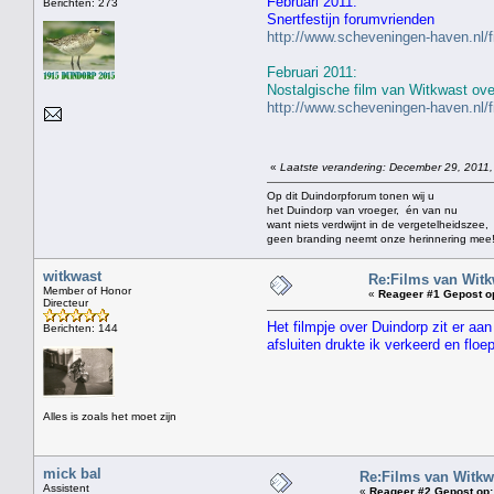
Februari 2011:
Berichten: 273
Snertfestijn forumvrienden
http://www.scheveningen-haven.nl/
Februari 2011:
Nostalgische film van Witkwast ove
http://www.scheveningen-haven.nl/f
«
Laatste verandering: December 29, 2011,
Op dit Duindorpforum tonen wij u
het Duindorp van vroeger, én van nu
want niets verdwijnt in de vergetelheidszee,
geen branding neemt onze herinnering mee
witkwast
Re:Films van Witk
Member of Honor
«
Reageer #1 Gepost o
Directeur
Het filmpje over Duindorp zit er aa
Berichten: 144
afsluiten drukte ik verkeerd en flo
Alles is zoals het moet zijn
mick bal
Re:Films van Witkwa
Assistent
«
Reageer #2 Gepost op: