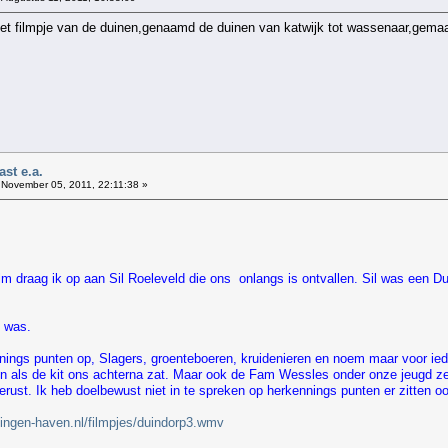
et filmpje van de duinen,genaamd de duinen van katwijk tot wassenaar,gemaa
st e.a.
November 05, 2011, 22:11:38 »
lm draag ik op aan Sil Roeleveld die ons onlangs is ontvallen. Sil was een Dui
k was.
nings punten op, Slagers, groenteboeren, kruidenieren en noem maar voor iede
als de kit ons achterna zat. Maar ook de Fam Wessles onder onze jeugd zee
rust. Ik heb doelbewust niet in te spreken op herkennings punten er zitten o
ingen-haven.nl/filmpjes/duindorp3.wmv