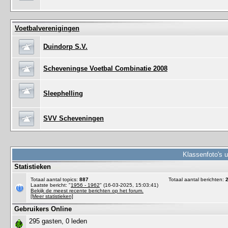
Voetbalverenigingen
Duindorp S.V.
Scheveningse Voetbal Combinatie 2008
Sleephelling
SVV Scheveningen
Klassenfoto's 
Statistieken
Totaal aantal topics:
887
Totaal aantal berichten:
Laatste bericht: "
1956 - 1962
" (16-03-2025, 15:03:41)
Bekijk de meest recente berichten op het forum.
[Meer statistieken]
Gebruikers Online
295 gasten, 0 leden