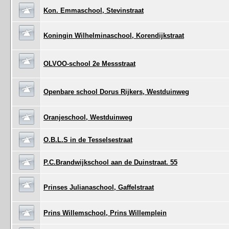
Kon. Emmaschool, Stevinstraat
Koningin Wilhelminaschool, Korendijkstraat
OLVOO-school 2e Messstraat
Openbare school Dorus Rijkers, Westduinweg
Oranjeschool, Westduinweg
O.B.L.S in de Tesselsestraat
P.C.Brandwijkschool aan de Duinstraat. 55
Prinses Julianaschool, Gaffelstraat
Prins Willemschool, Prins Willemplein