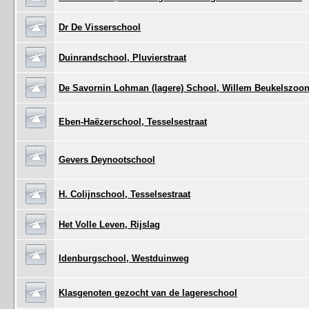
Dr De Visserschool
Duinrandschool, Pluvierstraat
De Savornin Lohman (lagere) School, Willem Beukelszoon
Eben-Haëzerschool, Tesselsestraat
Gevers Deynootschool
H. Colijnschool, Tesselsestraat
Het Volle Leven, Rijslag
Idenburgschool, Westduinweg
Klasgenoten gezocht van de lagereschool