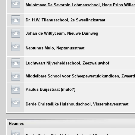
Mulo/mavo De Savornin Lohmanschool, Hoge Prins Willem
Dr. H.W. Tilanusschool, 2e Sweelinckstraat
Johan de Wittlyceum, Nieuwe Duinweg
Neptunus Mulo, Neptunusstraat
Luchtvaart Nijverheidsschool, Zeezwaluwhof
Middelbare School voor Scheepswertuigkundigen, Zwaard
Paulus Buijsstraat (mulo?)
Derde Christelijke Huishoudschool, Vissershavenstraat
Reünies