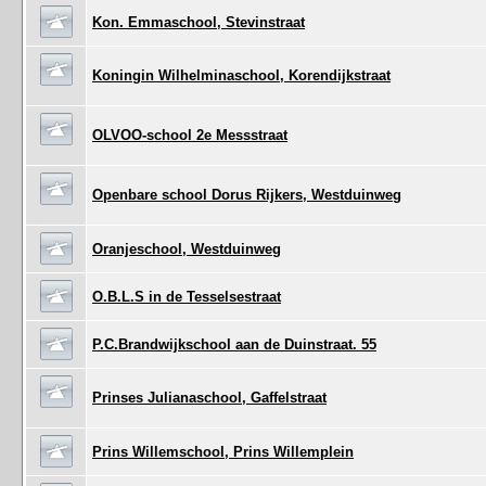
Kon. Emmaschool, Stevinstraat
Koningin Wilhelminaschool, Korendijkstraat
OLVOO-school 2e Messstraat
Openbare school Dorus Rijkers, Westduinweg
Oranjeschool, Westduinweg
O.B.L.S in de Tesselsestraat
P.C.Brandwijkschool aan de Duinstraat. 55
Prinses Julianaschool, Gaffelstraat
Prins Willemschool, Prins Willemplein