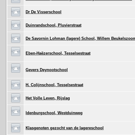
Dr De Visserschool
Duinrandschool, Pluvierstraat
De Savornin Lohman (lagere) School, Willem Beukelszoon
Eben-Haëzerschool, Tesselsestraat
Gevers Deynootschool
H. Colijnschool, Tesselsestraat
Het Volle Leven, Rijslag
Idenburgschool, Westduinweg
Klasgenoten gezocht van de lagereschool