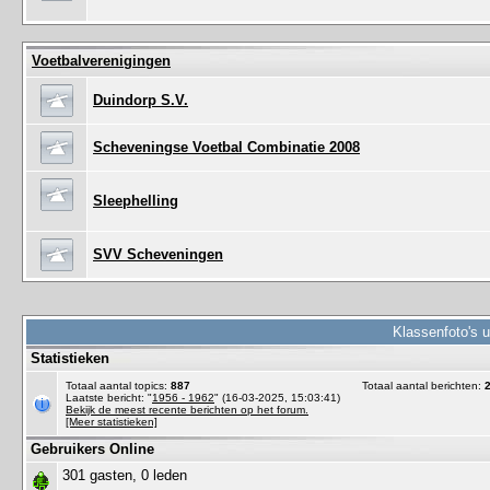
Voetbalverenigingen
Duindorp S.V.
Scheveningse Voetbal Combinatie 2008
Sleephelling
SVV Scheveningen
Klassenfoto's 
Statistieken
Totaal aantal topics:
887
Totaal aantal berichten:
Laatste bericht: "
1956 - 1962
" (16-03-2025, 15:03:41)
Bekijk de meest recente berichten op het forum.
[Meer statistieken]
Gebruikers Online
301 gasten, 0 leden