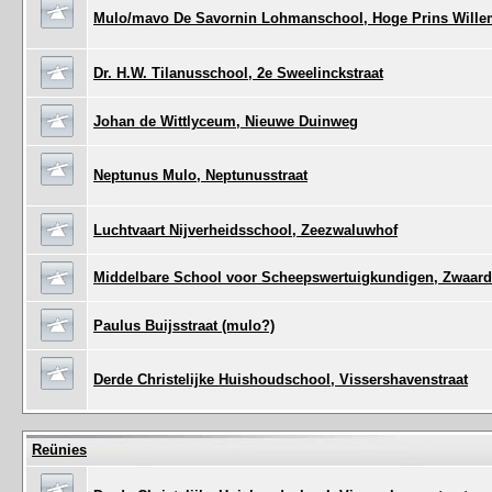
Mulo/mavo De Savornin Lohmanschool, Hoge Prins Willem
Dr. H.W. Tilanusschool, 2e Sweelinckstraat
Johan de Wittlyceum, Nieuwe Duinweg
Neptunus Mulo, Neptunusstraat
Luchtvaart Nijverheidsschool, Zeezwaluwhof
Middelbare School voor Scheepswertuigkundigen, Zwaard
Paulus Buijsstraat (mulo?)
Derde Christelijke Huishoudschool, Vissershavenstraat
Reünies