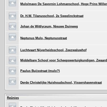
Mulo/mavo De Savornin Lohmanschool, Hoge Prins Willem
Dr. H.W. Tilanusschool, 2e Sweelinckstraat
Johan de Wittlyceum, Nieuwe Duinweg
Neptunus Mulo, Neptunusstraat
Luchtvaart Nijverheidsschool, Zeezwaluwhof
Middelbare School voor Scheepswertuigkundigen, Zwaard
Paulus Buijsstraat (mulo?)
Derde Christelijke Huishoudschool, Vissershavenstraat
Reünies