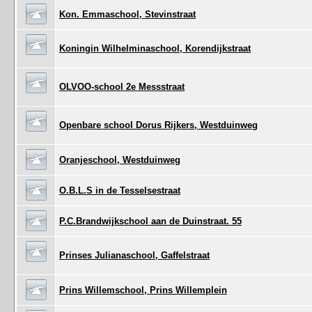
Kon. Emmaschool, Stevinstraat
Koningin Wilhelminaschool, Korendijkstraat
OLVOO-school 2e Messstraat
Openbare school Dorus Rijkers, Westduinweg
Oranjeschool, Westduinweg
O.B.L.S in de Tesselsestraat
P.C.Brandwijkschool aan de Duinstraat. 55
Prinses Julianaschool, Gaffelstraat
Prins Willemschool, Prins Willemplein