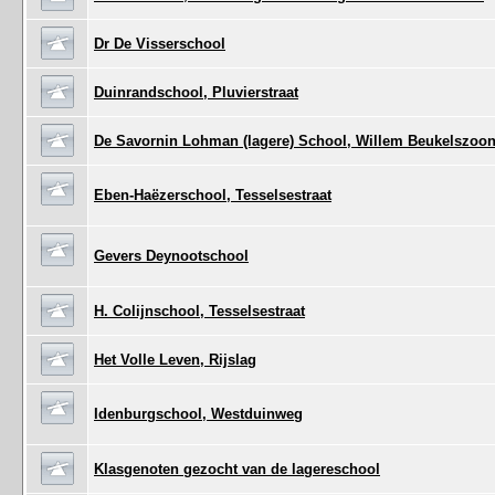
Dr De Visserschool
Duinrandschool, Pluvierstraat
De Savornin Lohman (lagere) School, Willem Beukelszoon
Eben-Haëzerschool, Tesselsestraat
Gevers Deynootschool
H. Colijnschool, Tesselsestraat
Het Volle Leven, Rijslag
Idenburgschool, Westduinweg
Klasgenoten gezocht van de lagereschool