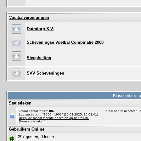
Voetbalverenigingen
Duindorp S.V.
Scheveningse Voetbal Combinatie 2008
Sleephelling
SVV Scheveningen
Klassenfoto's 
Statistieken
Totaal aantal topics:
887
Totaal aantal berichten:
Laatste bericht: "
1956 - 1962
" (16-03-2025, 15:03:41)
Bekijk de meest recente berichten op het forum.
[Meer statistieken]
Gebruikers Online
297 gasten, 0 leden