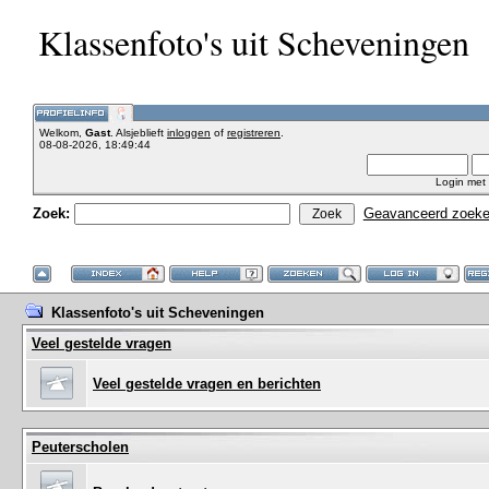
Klassenfoto's uit Scheveningen
Welkom,
Gast
. Alsjeblieft
inloggen
of
registreren
.
08-08-2026, 18:49:44
Login met
Zoek:
Geavanceerd zoek
Klassenfoto's uit Scheveningen
Veel gestelde vragen
Veel gestelde vragen en berichten
Peuterscholen