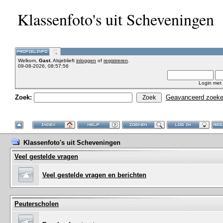
Klassenfoto's uit Scheveningen
Welkom,
Gast
. Alsjeblieft
inloggen
of
registreren
.
09-08-2026, 08:57:56
Login met
Zoek:
Geavanceerd zoek
Klassenfoto's uit Scheveningen
Veel gestelde vragen
Veel gestelde vragen en berichten
Peuterscholen