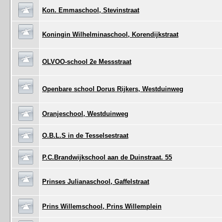
Kon. Emmaschool, Stevinstraat
Koningin Wilhelminaschool, Korendijkstraat
OLVOO-school 2e Messstraat
Openbare school Dorus Rijkers, Westduinweg
Oranjeschool, Westduinweg
O.B.L.S in de Tesselsestraat
P.C.Brandwijkschool aan de Duinstraat. 55
Prinses Julianaschool, Gaffelstraat
Prins Willemschool, Prins Willemplein