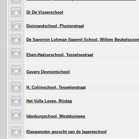
Dr De Visserschool
Duinrandschool, Pluvierstraat
De Savornin Lohman (lagere) School, Willem Beukelszoon
Eben-Haëzerschool, Tesselsestraat
Gevers Deynootschool
H. Colijnschool, Tesselsestraat
Het Volle Leven, Rijslag
Idenburgschool, Westduinweg
Klasgenoten gezocht van de lagereschool