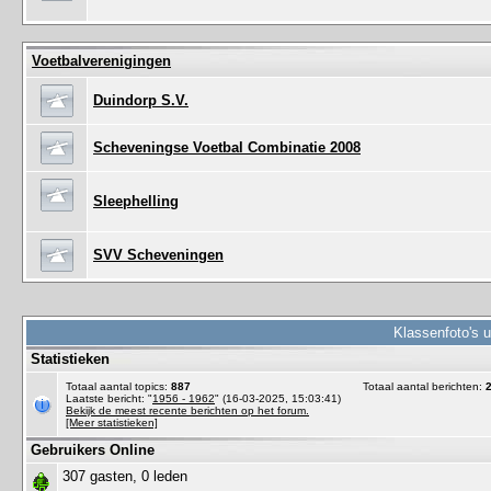
Voetbalverenigingen
Duindorp S.V.
Scheveningse Voetbal Combinatie 2008
Sleephelling
SVV Scheveningen
Klassenfoto's 
Statistieken
Totaal aantal topics:
887
Totaal aantal berichten:
Laatste bericht: "
1956 - 1962
" (16-03-2025, 15:03:41)
Bekijk de meest recente berichten op het forum.
[Meer statistieken]
Gebruikers Online
307 gasten, 0 leden