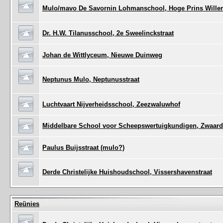
Mulo/mavo De Savornin Lohmanschool, Hoge Prins Willem
Dr. H.W. Tilanusschool, 2e Sweelinckstraat
Johan de Wittlyceum, Nieuwe Duinweg
Neptunus Mulo, Neptunusstraat
Luchtvaart Nijverheidsschool, Zeezwaluwhof
Middelbare School voor Scheepswertuigkundigen, Zwaard
Paulus Buijsstraat (mulo?)
Derde Christelijke Huishoudschool, Vissershavenstraat
Reünies