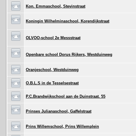
Kon. Emmaschool, Stevinstraat
Koningin Wilhelminaschool, Korendijkstraat
OLVOO-school 2e Messstraat
Openbare school Dorus Rijkers, Westduinweg
Oranjeschool, Westduinweg
O.B.L.S in de Tesselsestraat
P.C.Brandwijkschool aan de Duinstraat. 55
Prinses Julianaschool, Gaffelstraat
Prins Willemschool, Prins Willemplein