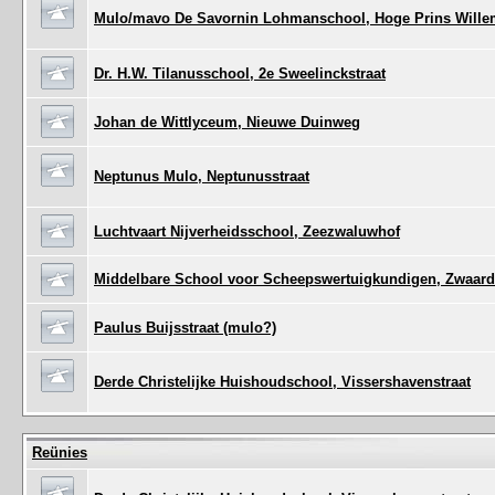
Mulo/mavo De Savornin Lohmanschool, Hoge Prins Willem
Dr. H.W. Tilanusschool, 2e Sweelinckstraat
Johan de Wittlyceum, Nieuwe Duinweg
Neptunus Mulo, Neptunusstraat
Luchtvaart Nijverheidsschool, Zeezwaluwhof
Middelbare School voor Scheepswertuigkundigen, Zwaard
Paulus Buijsstraat (mulo?)
Derde Christelijke Huishoudschool, Vissershavenstraat
Reünies