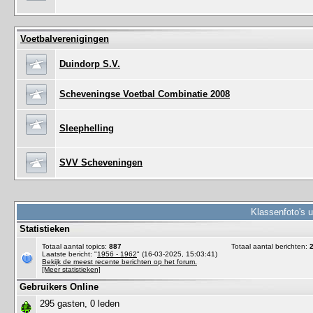
Voetbalverenigingen
Duindorp S.V.
Scheveningse Voetbal Combinatie 2008
Sleephelling
SVV Scheveningen
Klassenfoto's 
Statistieken
Totaal aantal topics:
887
Totaal aantal berichten:
Laatste bericht: "
1956 - 1962
" (16-03-2025, 15:03:41)
Bekijk de meest recente berichten op het forum.
[Meer statistieken]
Gebruikers Online
295 gasten, 0 leden