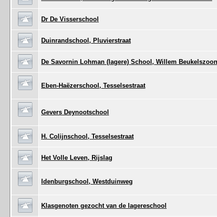
Dr De Visserschool
Duinrandschool, Pluvierstraat
De Savornin Lohman (lagere) School, Willem Beukelszoon
Eben-Haëzerschool, Tesselsestraat
Gevers Deynootschool
H. Colijnschool, Tesselsestraat
Het Volle Leven, Rijslag
Idenburgschool, Westduinweg
Klasgenoten gezocht van de lagereschool