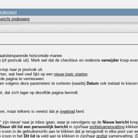
nderwerp
ericht onderwerp
aatsbesparende horizontale manier.
in (of postvak uit). Merk wel dat de checkbox en onderste
verwijder
knop evene
nop naar je postvak uit.
rten, wat heel veel lijkt op een
nieuw topic starten
.
de pagina te vernieuwen.
en volgens deze parameters te sorteren (waarbij
Datum
ook toelaat te kiezen
ht, dat zich lager op dezelfde pagina bevindt.
ten, maar telkens is vereist dat je
ingelogd
bent:
Y zijn nieuw' naar je inbox gaan, waar je vervolgens op de
Nieuw bericht
knop 
Stuur dit lid een persoonlijk bericht
in zijn/haar
profielsamenvatting
klikken
e
icoon in de gebruikersinfo aan te klikken dat je terugvindt in elke post van ee
e
icoon in het
Dit lid is
veld aan te klikken in zijn/haar
profiel
samenvatting. (Di