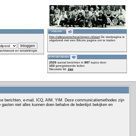
http://allesoverscheveningen.nl/start
De startpagina is
uitgebreid met een Bitcoin pagina om te traden
achtwoord en sessielengte
2520
aantal berichten in
887
topics door
103
geregistreerde leden
Nieuwste lid:
Jap
ke berichten, e-mail, ICQ, AIM, YIM. Deze communicatiemethodes zijn
e gasten
niet
alles kunnen doen behalve de ledenlijst bekijken en