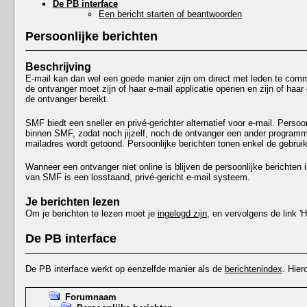
De PB interface
Een bericht starten of beantwoorden
Persoonlijke berichten
Beschrijving
E-mail kan dan wel een goede manier zijn om direct met leden te commu
de ontvanger moet zijn of haar e-mail applicatie openen en zijn of haar
de ontvanger bereikt.
SMF biedt een sneller en privé-gerichter alternatief voor e-mail. Pers
binnen SMF, zodat noch jijzelf, noch de ontvanger een ander programm
mailadres wordt getoond. Persoonlijke berichten tonen enkel de gebru
Wanneer een ontvanger niet online is blijven de persoonlijke berichten i
van SMF is een losstaand, privé-gericht e-mail systeem.
Je berichten lezen
Om je berichten te lezen moet je
ingelogd zijn
, en vervolgens de link '
De PB interface
De PB interface werkt op eenzelfde manier als de
berichtenindex
. Hier
Forumnaam