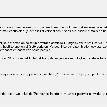
niceren, maar in een forum verband heeft het ook heel wat nadelen: je moet j
 e-mail controleren, je bericht zal verschijnen tussen alle andere e-mails en 
oonlijke berichten op de forums worden onmiddellijk afgeleverd in het Postvak
a hoeft te openen of SMF verlaten. Persoonlijke berichten bieden ook aan zo
ikersnaam en naam van beide partijen.
n de PB box van het lid totdat hij/zij de volgende keer inlogt en zijn/haar ber
Hoi [gebruikersnaam], je hebt
X berichten
, Y zijn nieuw.' volgen, of op 'Mijn be
onder tonen we enkel de 'Postvak in'-interface, maar het postvak uit werkt op 