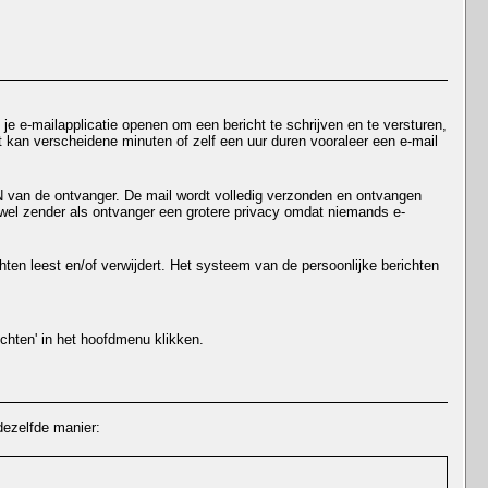
e e-mailapplicatie openen om een bericht te schrijven en te versturen,
het kan verscheidene minuten of zelf een uur duren vooraleer een e-mail
 IN van de ontvanger. De mail wordt volledig verzonden en ontvangen
wel zender als ontvanger een grotere privacy omdat niemands e-
ichten leest en/of verwijdert. Het systeem van de persoonlijke berichten
richten' in het hoofdmenu klikken.
dezelfde manier: