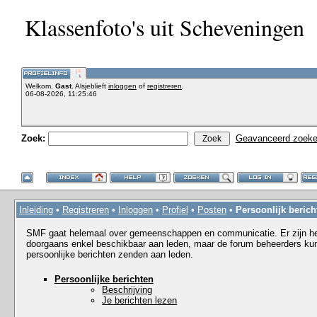
Klassenfoto's uit Scheveningen
Welkom,
Gast
. Alsjeblieft
inloggen
of
registreren
.
06-08-2026, 11:25:46
Zoek:
Geavanceerd zoek
Inleiding
•
Registreren
•
Inloggen
•
Profiel
•
Posten
•
Persoonlijk berich
SMF gaat helemaal over gemeenschappen en communicatie. Er zijn hee
doorgaans enkel beschikbaar aan leden, maar de forum beheerders kun
persoonlijke berichten zenden aan leden.
Persoonlijke berichten
Beschrijving
Je berichten lezen