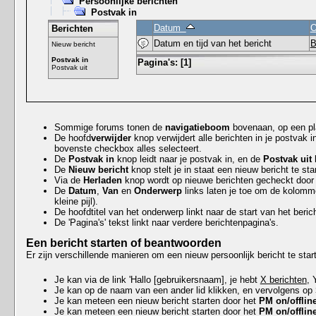
Persoonlijke berichten
Postvak in
Datum
O
Berichten
Datum en tijd van het bericht
B
Nieuw bericht
Postvak in
Pagina's:
[
1
]
Postvak uit
Sommige forums tonen de
navigatieboom
bovenaan, op een pl
De hoofd
verwijder
knop verwijdert alle berichten in je postvak 
bovenste checkbox alles selecteert.
De
Postvak in
knop leidt naar je postvak in, en de
Postvak uit
k
De
Nieuw bericht
knop stelt je in staat een nieuw bericht te sta
Via de
Herladen
knop wordt op nieuwe berichten gecheckt door 
De
Datum
,
Van
en
Onderwerp
links laten je toe om de kolomm
kleine pijl).
De hoofdtitel van het onderwerp linkt naar de start van het beric
De 'Pagina's' tekst linkt naar verdere berichtenpagina's.
Een bericht starten of beantwoorden
Er zijn verschillende manieren om een nieuw persoonlijk bericht te star
Je kan via de link 'Hallo [gebruikersnaam], je hebt
X berichten
, 
Je kan op de naam van een ander lid klikken, en vervolgens op
Je kan meteen een nieuw bericht starten door het
PM on/offlin
Je kan meteen een nieuw bericht starten door het
PM on/offlin