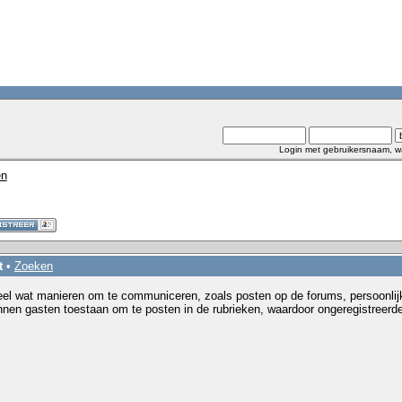
Login met gebruikersnaam, w
en
t
•
Zoeken
l wat manieren om te communiceren, zoals posten op de forums, persoonlij
nen gasten toestaan om te posten in de rubrieken, waardoor ongeregistreerd