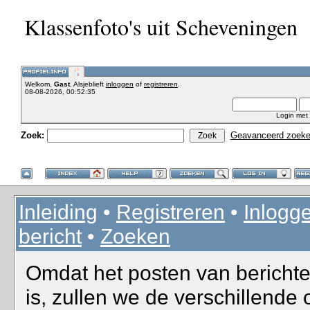
Klassenfoto's uit Scheveningen
Welkom,
Gast
. Alsjeblieft
inloggen
of
registreren
.
08-08-2026, 00:52:35
Login met
Zoek:
Geavanceerd zoek
Inleiding
•
Registreren
•
Inlogg
bericht
•
Zoeken
Omdat het posten van berichte
is, zullen we de verschillende 