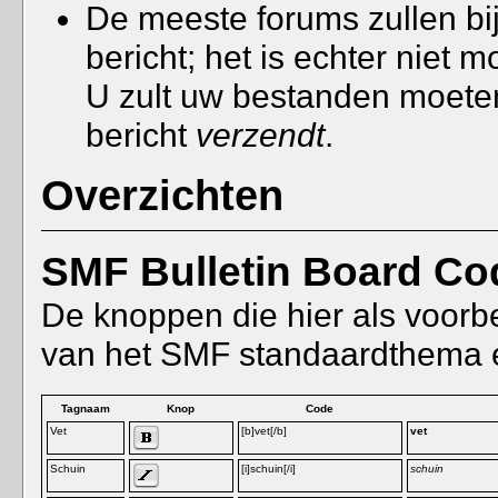
De meeste forums zullen bi
bericht; het is echter niet 
U zult uw bestanden moete
bericht
verzendt
.
Overzichten
SMF Bulletin Board Co
De knoppen die hier als voorb
van het SMF standaardthema e
Tagnaam
Knop
Code
Vet
[b]vet[/b]
vet
Schuin
[i]schuin[/i]
schuin