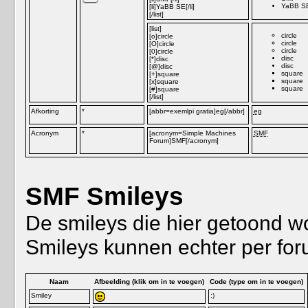
YaBB S
[li]YaBB SE[/li]
[/list]
[list]
circle
[o]circle
circle
[O]circle
circle
[0]circle
disc
[*]disc
disc
[@]disc
square
[+]square
square
[x]square
square
[#]square
[/list]
Afkorting
*
[abbr=exemlpi gratia]eg[/abbr]
eg
Acronym
*
[acronym=Simple Machines
SMF
Forum]SMF[/acronym]
SMF Smileys
De smileys die hier getoond w
Smileys kunnen echter per foru
Naam
Afbeelding (klik om in te voegen)
Code (type om in te voegen)
Smiley
:)