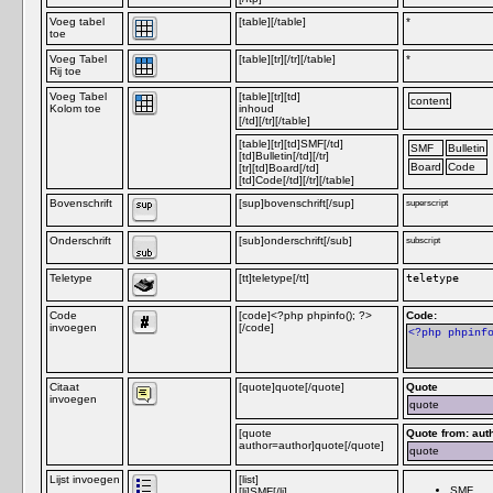
Voeg tabel
[table][/table]
*
toe
Voeg Tabel
[table][tr][/tr][/table]
*
Rij toe
Voeg Tabel
[table][tr][td]
content
Kolom toe
inhoud
[/td][/tr][/table]
[table][tr][td]SMF[/td]
SMF
Bulletin
[td]Bulletin[/td][/tr]
Board
Code
[tr][td]Board[/td]
[td]Code[/td][/tr][/table]
Bovenschrift
[sup]bovenschrift[/sup]
superscript
Onderschrift
[sub]onderschrift[/sub]
subscript
Teletype
[tt]teletype[/tt]
teletype
Code
[code]<?php phpinfo(); ?>
Code:
invoegen
[/code]
<?php phpinf
Citaat
[quote]quote[/quote]
Quote
invoegen
quote
[quote
Quote from: aut
author=author]quote[/quote]
quote
Lijst invoegen
[list]
SMF
[li]SMF[/li]