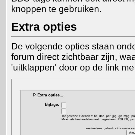
knoppen te gebruiken.
Extra opties
De volgende opties staan onder
forum direct zichtbaar zijn, wa
'uitklappen' door op de link met
Extra opties...
Bijlage:
Toegestane extensies: txt, doc, pdf, jpg, gif, mpg, p
Maximale bestandsformaat toegestaan: 128 KB, per 
sneltoetsen: gebruik alt+s om te v