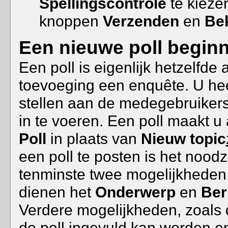
Spellingscontrole
te kieze
knoppen
Verzenden
en
Be
Een nieuwe poll begin
Een poll is eigenlijk hetzelfde 
toevoeging een enquête. U hee
stellen aan de medegebruiker
in te voeren. Een poll maakt u 
Poll
in plaats van
Nieuw topic
een poll te posten is het nood
tenminste twee mogelijkheden
dienen het
Onderwerp
en
Ber
Verdere mogelijkheden, zoals 
de poll ingevuld kan worden e