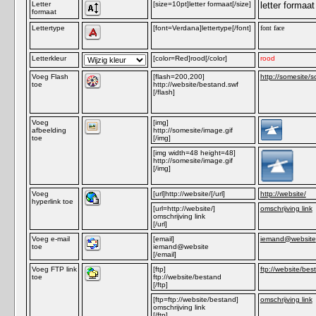
Letter
[size=10pt]letter formaat[/size]
letter formaat
formaat
Lettertype
[font=Verdana]lettertype[/font]
font face
Letterkleur
[color=Red]rood[/color]
rood
Voeg Flash
[flash=200,200]
http://somesite/s
toe
http://website/bestand.swf
[/flash]
Voeg
[img]
afbeelding
http://somesite/image.gif
toe
[/img]
[img width=48 height=48]
http://somesite/image.gif
[/img]
Voeg
[url]http://website/[/url]
http://website/
hyperlink toe
[url=http://website/]
omschrijving link
omschrijving link
[/url]
Voeg e-mail
[email]
iemand@website
toe
iemand@website
[/email]
Voeg FTP link
[ftp]
ftp://website/bes
toe
ftp://website/bestand
[/ftp]
[ftp=ftp://website/bestand]
omschrijving link
omschrijving link
[/ftp]