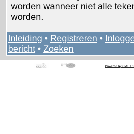
worden wanneer niet alle teken
worden.
Inleiding
•
Registreren
•
Inlogg
bericht
•
Zoeken
Powered by SMF 1.1