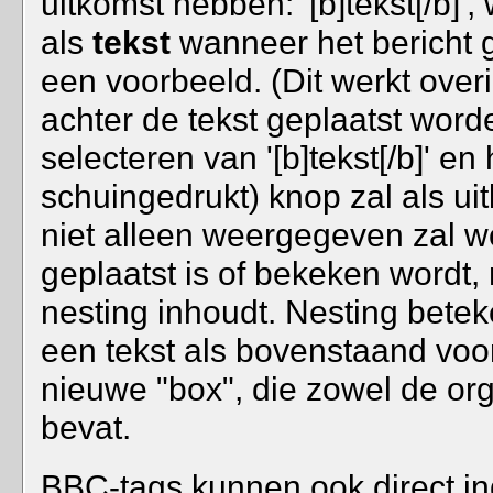
uitkomst hebben: '[b]tekst[/b]
als
tekst
wanneer het bericht ge
een voorbeeld. (Dit werkt over
achter de tekst geplaatst wor
selecteren van '[b]tekst[/b]' en
schuingedrukt) knop zal als uitko
niet alleen weergegeven zal 
geplaatst is of bekeken wordt, 
nesting inhoudt. Nesting beteke
een tekst als bovenstaand vo
nieuwe "box", die zowel de org
bevat.
BBC-tags kunnen ook direct in