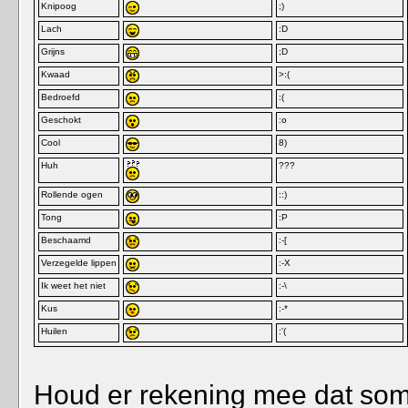
Knipoog
;)
Lach
:D
Grijns
;D
Kwaad
>:(
Bedroefd
:(
Geschokt
:o
Cool
8)
Huh
???
Rollende ogen
::)
Tong
:P
Beschaamd
:-[
Verzegelde lippen
:-X
Ik weet het niet
:-\
Kus
:-*
Huilen
:'(
Houd er rekening mee dat som