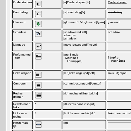
Onderstrepen
[u]Onderstrepen[/u]
Onderstrepen
Doorhaling
[s]doorhaling[/s]
doorhaling
Gloeiend
[glow=red,2,50]gloeiend[/glow]
gloeiend
Schaduw
[shadow=red,left]
schaduw
schaduw
[/shadow]
Marquee
[move]bewegend[/move]
be
Preformatted
[pre]Simple
Simple

Tekst
Machines
  Machines

Forum[/pre]
Links uitlijnen
[left]links uitgelijnd[/left]
links uitgelijnd
Centreren
[center]gecentreerd[/center]
Rechts
[rightrechts uitlijnen[/right]
uitlijnen
Rechts naar
*
[rtl]rechts naar links![/rtl]
links
Links naar
*
[ltr]links naar rechts![/ltr]
links naar rechts!
rechts
Horizontale
[hr]
lijn