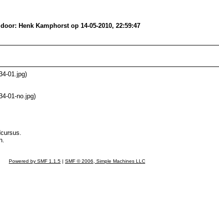
t door: Henk Kamphorst op 14-05-2010, 22:59:47
34-01.jpg)
34-01-no.jpg)
dcursus.
n.
Powered by SMF 1.1.5
|
SMF © 2006, Simple Machines LLC