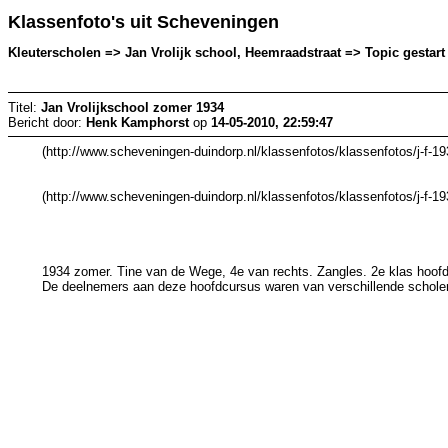
Klassenfoto's uit Scheveningen
Kleuterscholen => Jan Vrolijk school, Heemraadstraat => Topic gestar
Titel:
Jan Vrolijkschool zomer 1934
Bericht door:
Henk Kamphorst
op
14-05-2010, 22:59:47
(http://www.scheveningen-duindorp.nl/klassenfotos/klassenfotos/j-f-19
(http://www.scheveningen-duindorp.nl/klassenfotos/klassenfotos/j-f-19
1934 zomer. Tine van de Wege, 4e van rechts. Zangles. 2e klas hoof
De deelnemers aan deze hoofdcursus waren van verschillende schole