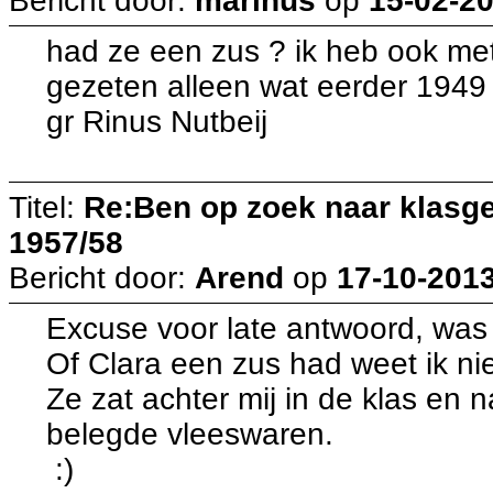
Bericht door:
marinus
op
15-02-20
had ze een zus ? ik heb ook met
gezeten alleen wat eerder 1949
gr Rinus Nutbeij
Titel:
Re:Ben op zoek naar klasg
1957/58
Bericht door:
Arend
op
17-10-2013
Excuse voor late antwoord, was
Of Clara een zus had weet ik nie
Ze zat achter mij in de klas en
belegde vleeswaren.
:)