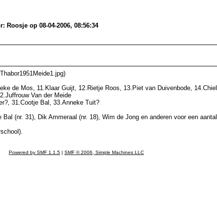
r: Roosje op 08-04-2006, 08:56:34
eThabor1951Meide1.jpg)
neke de Mos, 11.Klaar Guijt, 12.Rietje Roos, 13.Piet van Duivenbode, 14.Chie
22.Juffrouw Van der Meide
jer?, 31.Cootje Bal, 33.Anneke Tuit?
e Bal (nr. 31), Dik Ammeraal (nr. 18), Wim de Jong en anderen voor een aanta
rschool).
Powered by SMF 1.1.5
|
SMF © 2006, Simple Machines LLC