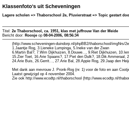
Klassenfoto's uit Scheveningen
Lagere scholen => Thaborschool 2e, Pluvierstraat => Topic gestart doo
Titel:
2e Thaborschool, ca. 1951, klas met juffrouw Van der Meide
Bericht door:
Roosje
op
08-04-2006, 08:56:34
(http://www.scheveningen-duindorp.nl/phpBB2/thaborschool/imgNrs/2
1.Jaantje Rog, 3.Lieneke Lumpinga, 5.Ineke van der Zwan
6.Martin Bal?, 7.Wim Dijkhuizen, 8.Douwe..., 9.Riet Dijkhuizen, 10.Ie
15.Zier Toet, 16.Arie Spaans?, 17.Piet den Dulk?, 18.Dik Ammeraal, 
24.Arie Buis, 26.Gerrit..., 27.Arie Bal, 28.Appie Rog, 29.Jaap den Hei
Met dank aan mevrouw J. Pronk-Rog (nr. 1) voor de foto en aan Cootj
Laatst gewijzigd op 4 november 2004.
Zie ook http://www.ecodtp.nl/thaborschool (http://www.ecodtp.nl/thabo