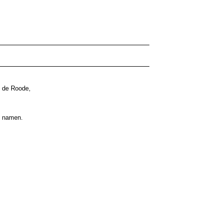
l de Roode,
l namen.