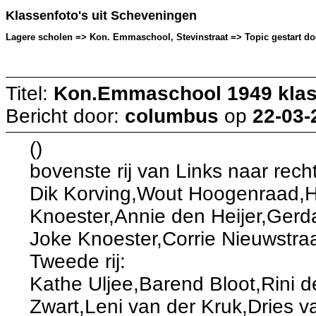
Klassenfoto's uit Scheveningen
Lagere scholen => Kon. Emmaschool, Stevinstraat => Topic gestart do
Titel:
Kon.Emmaschool 1949 klas
Bericht door:
columbus
op
22-03-
()
bovenste rij van Links naar rech
Dik Korving,Wout Hoogenraad,H
Knoester,Annie den Heijer,Gerd
Joke Knoester,Corrie Nieuwstra
Tweede rij:
Kathe Uljee,Barend Bloot,Rini
Zwart,Leni van der Kruk,Dries 