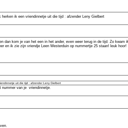
 herken ik een vriendinnetje uit die tijd : afzender Leny Gielbert
n dan kom je van het een in het ander, even weer terug in de tijd. Zo kwam i
r en ik zie zijn vriendje Leen Westerduin op nummertje 25 staan! leuk hoor!
endinnetje uit die tijd : afzender Leny Gielbert
t nummer van je vriendinnetje.
even.