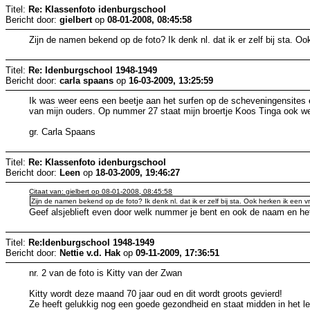
Titel:
Re: Klassenfoto idenburgschool
Bericht door:
gielbert
op
08-01-2008, 08:45:58
Zijn de namen bekend op de foto? Ik denk nl. dat ik er zelf bij sta. Ook
Titel:
Re: Idenburgschool 1948-1949
Bericht door:
carla spaans
op
16-03-2009, 13:25:59
Ik was weer eens een beetje aan het surfen op de scheveningensites e
van mijn ouders. Op nummer 27 staat mijn broertje Koos Tinga ook wee
gr. Carla Spaans
Titel:
Re: Klassenfoto idenburgschool
Bericht door:
Leen
op
18-03-2009, 19:46:27
Citaat van: gielbert op 08-01-2008, 08:45:58
Zijn de namen bekend op de foto? Ik denk nl. dat ik er zelf bij sta. Ook herken ik een vri
Geef alsjeblieft even door welk nummer je bent en ook de naam en he
Titel:
Re:Idenburgschool 1948-1949
Bericht door:
Nettie v.d. Hak
op
09-11-2009, 17:36:51
nr. 2 van de foto is Kitty van der Zwan
Kitty wordt deze maand 70 jaar oud en dit wordt groots gevierd!
Ze heeft gelukkig nog een goede gezondheid en staat midden in het l