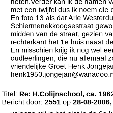
heten.Verder kan ik de namen va
met een twijfel dus ik noem die 
En foto 13 als dat Arie Westerdu
Schiermenekkoogsestraat gewoo
midden van de straat, gezien va
rechterkant het 1e huis naast de
En misschien krijg ik nog wel e
oudleerlingen, die nu allemaal z
vriendelijke Groet Henk Jongeja
henk1950.jongejan@wanadoo.n
Titel:
Re: H.Colijnschool, ca. 1962
Bericht door:
2551
op
28-08-2006,