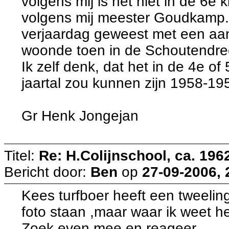
volgens mij is het niet in de 6e
volgens mij meester Goudkamp.Wi
verjaardag geweest met een aan
woonde toen in de Schoutendree
Ik zelf denk, dat het in de 4e of
jaartal zou kunnen zijn 1958-19
Gr Henk Jongejan
Titel:
Re: H.Colijnschool, ca. 1962
Bericht door:
Ben
op
27-09-2006, 
Kees turfboer heeft een tweeli
foto staan ,maar waar ik weet he
Zoek even mee en reageer.