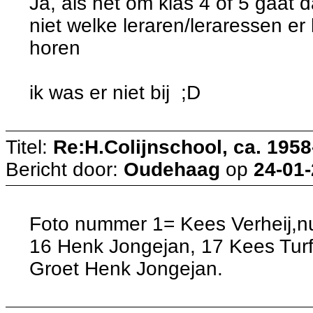
Ja, als het om klas 4 of 5 gaat 
niet welke leraren/leraressen er
horen
ik was er niet bij ;D
Titel:
Re:H.Colijnschool, ca. 1958-
Bericht door:
Oudehaag
op
24-01-
Foto nummer 1= Kees Verheij,
16 Henk Jongejan, 17 Kees Tur
Groet Henk Jongejan.