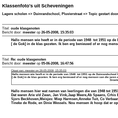
Klassenfoto's uit Scheveningen
Lagere scholen => Duinrandschool, Pluvierstraat => Topic gestart door
Titel:
oude klasgenoten
Bericht door:
meester
op
26-05-2008, 15:35:03
Hallo mensen wie heeft er in de periode van 1948 tot 1951 op d
[ de Gok] in de klas gezeten. Ik ben erg benieuwd of er nog mense
Groets Lee
Titel:
Re: oude klasgenoten
Bericht door:
meester
op
05-06-2008, 16:47:56
Citaat van: meester op 26-05-2008, 15:35:03
Hallo mensen wie heeft er in de periode van 1948 tot 1951 op de Duinrandschool
[ de Gok] in de klas gezeten. Ik ben erg benieuwd of er nog mensen van die jaren a
Groets Leen B
Hallo mensen hier wat namen van leerlingen die van 1948 tot 1951
Dat waren Arie v/d Zwan, Jan Vink,Jaap Meere,Ab Spaans, Crhis 
Sjors Beckhoven,Meisjes: Miep Harmsen,Anneke Tuit, Co Verbaan
Tineke de Rode, en Dinie Wessels. Nou mensen ik hoop dat er op