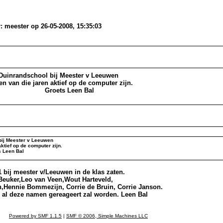
: meester op 26-05-2008, 15:35:03
e Duinrandschool bij Meester v Leeuwen
n van die jaren aktief op de computer zijn.
n Bal
 bij Meester v Leeuwen
ktief op de computer zijn.
al
 bij meester v/Leeuwen in de klas zaten.
Beuker,Leo van Veen,Wout Harteveld,
,Hennie Bommezijn, Corrie de Bruin, Corrie Janson.
 al deze namen gereageert zal worden. Leen Bal
Powered by SMF 1.1.5
|
SMF © 2006, Simple Machines LLC