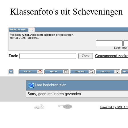
Klassenfoto's uit Scheveningen
Welkom,
Gast
. Alsjeblieft
inloggen
of
registreren
.
09-08-2026, 18:15:40
Login met
Zoek:
Geavanceerd zoek
Laat berichten zien
Sorry, geen resultaten gevonden
Powered by SMF 1.1