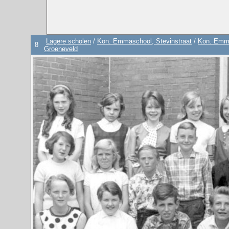
Lagere scholen
/
Kon. Emmaschool, Stevinstraat
/
Kon. Emma
8
Groeneveld