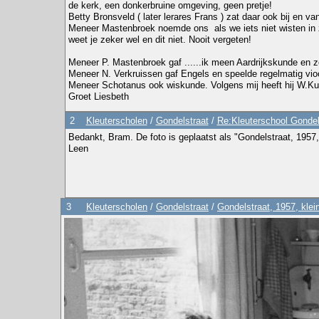
de kerk, een donkerbruine omgeving, geen pretje!
Betty Bronsveld ( later lerares Frans ) zat daar ook bij en va
Meneer Mastenbroek noemde ons als we iets niet wisten in zi
weet je zeker wel en dit niet. Nooit vergeten!
Meneer P. Mastenbroek gaf ......ik meen Aardrijkskunde en 
Meneer N. Verkruissen gaf Engels en speelde regelmatig viool
Meneer Schotanus ook wiskunde. Volgens mij heeft hij W.Kuil l
Groet Liesbeth
2
Kleuterscholen
/
Gondelstraat
/
Re:Kleuterschool Gondel
Bedankt, Bram. De foto is geplaatst als "Gondelstraat, 1957,
Leen
3
Kleuterscholen
/
Gondelstraat
/
Gondelstraat, 1957, klei