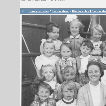
4
Kleuterscholen
/
Gondelstraat
/
Kleuterschool Gondelstr