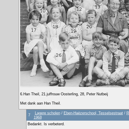
6.Han Theil, 21.juffrouw Oosterling, 28, Peter Nutbeij
Met dank aan Han Theil.
Lagere scholen
/
Eben-Haëzerschool, Tesselsestraat
/
R
7
1968
Bedankt. Is verbeterd.