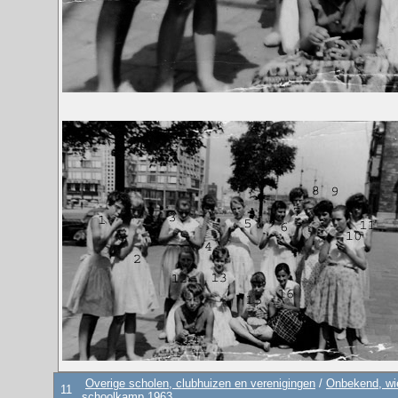
Overige scholen, clubhuizen en verenigingen
/
Onbekend, wie
11
schoolkamp 1963