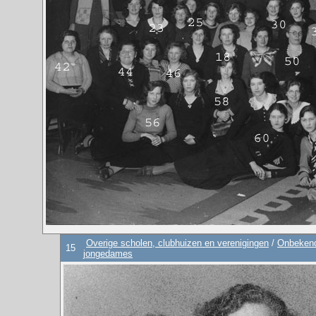
Overige scholen, clubhuizen en verenigingen
/
Onbekend
15
jongedames