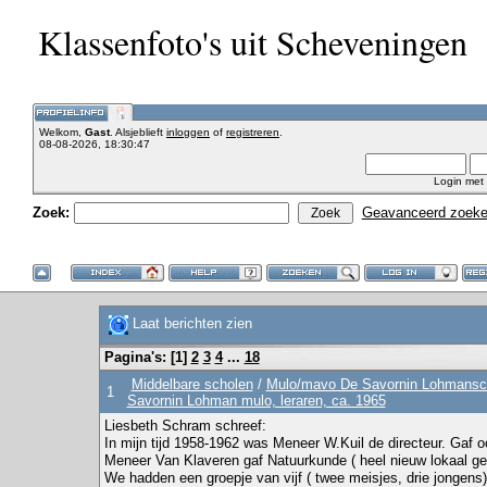
Klassenfoto's uit Scheveningen
Welkom,
Gast
. Alsjeblieft
inloggen
of
registreren
.
08-08-2026, 18:30:47
Login met
Zoek:
Geavanceerd zoek
Laat berichten zien
Pagina's: [
1
]
2
3
4
...
18
Middelbare scholen
/
Mulo/mavo De Savornin Lohmanscho
1
Savornin Lohman mulo, leraren, ca. 1965
Liesbeth Schram schreef:
In mijn tijd 1958-1962 was Meneer W.Kuil de directeur. Gaf o
Meneer Van Klaveren gaf Natuurkunde ( heel nieuw lokaal g
We hadden een groepje van vijf ( twee meisjes, drie jongen