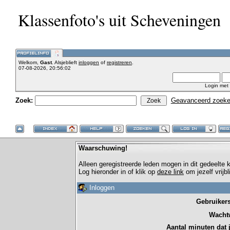
Klassenfoto's uit Scheveningen
Welkom,
Gast
. Alsjeblieft
inloggen
of
registreren
.
07-08-2026, 20:56:02
Login met
Zoek:
Geavanceerd zoek
Waarschuwing!
Alleen geregistreerde leden mogen in dit gedeelte
Log hieronder in of klik op
deze link
om jezelf vrijb
Inloggen
Gebruiker
Wacht
Aantal minuten dat je