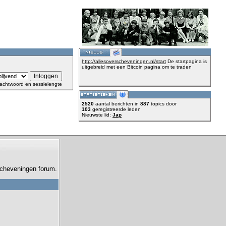
http://allesoverscheveningen.nl/start
De startpagina is
uitgebreid met een Bitcoin pagina om te traden
achtwoord en sessielengte
2520
aantal berichten in
887
topics door
103
geregistreerde leden
Nieuwste lid:
Jap
 Scheveningen forum.