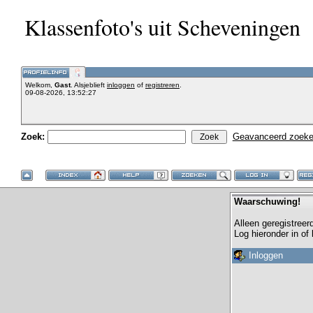
Klassenfoto's uit Scheveningen
Welkom,
Gast
. Alsjeblieft
inloggen
of
registreren
.
09-08-2026, 13:52:27
Zoek:
Geavanceerd zoek
Waarschuwing!
Alleen geregistreer
Log hieronder in of
Inloggen