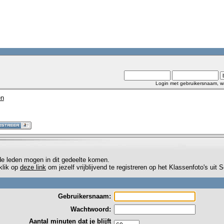
Login met gebruikersnaam, w
en
de leden mogen in dit gedeelte komen.
 klik op
deze link
om jezelf vrijblijvend te registreren op het Klassenfoto's uit
Gebruikersnaam:
Wachtwoord:
Aantal minuten dat je blijft