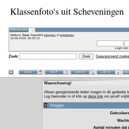
Klassenfoto's uit Scheveningen
Welkom,
Gast
. Alsjeblieft
inloggen
of
registreren
.
10-08-2026, 06:53:15
Login met
Zoek:
Geavanceerd zoek
Waarschuwing!
Alleen geregistreerde leden mogen in dit gedeelte
Log hieronder in of klik op
deze link
om jezelf vrijb
Inloggen
Gebruiker
Wacht
Aantal minuten dat je