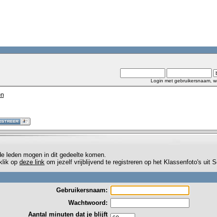
Login met gebruikersnaam, w
en
de leden mogen in dit gedeelte komen.
 klik op
deze link
om jezelf vrijblijvend te registreren op het Klassenfoto's uit
Gebruikersnaam:
Wachtwoord:
Aantal minuten dat je blijft