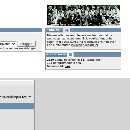
Nieuwe leden moeten helaas wachten tot dat de
webmaster ze accepteert. Er is veel kaf onder het
koren. Het beste kunt u na registratie ons nog even
een e-mail sturen
jolydesign@ziggo.nl
.
achtwoord en sessielengte
2520
aantal berichten in
887
topics door
103
geregistreerde leden
Nieuwste lid:
Jap
 Scheveningen forum.