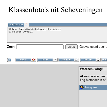
Klassenfoto's uit Scheveningen
Welkom,
Gast
. Alsjeblieft
inloggen
of
registreren
.
07-08-2026, 00:01:11
Zoek:
Geavanceerd zoek
Waarschuwing!
Alleen geregistreer
Log hieronder in of
Inloggen