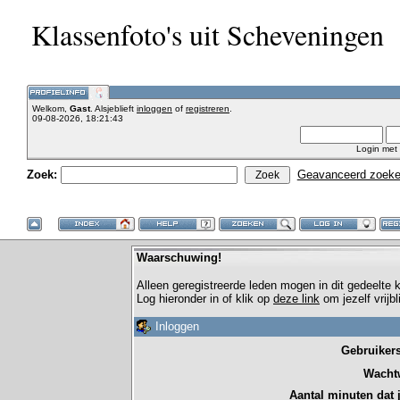
Klassenfoto's uit Scheveningen
Welkom,
Gast
. Alsjeblieft
inloggen
of
registreren
.
09-08-2026, 18:21:43
Login met
Zoek:
Geavanceerd zoek
Waarschuwing!
Alleen geregistreerde leden mogen in dit gedeelte
Log hieronder in of klik op
deze link
om jezelf vrijb
Inloggen
Gebruiker
Wacht
Aantal minuten dat je