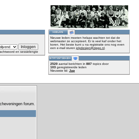
Nieuwe leden moeten helaas wachten tot dat de
webmaster ze accepteert. Er is veel kaf onder het
koren. Het beste kunt u na registratie ons nog even
een e-mail sturen
jolydesign@ziggo.nl
.
achtwoord en sessielengte
2520
aantal berichten in
887
topics door
103
geregistreerde leden
Nieuwste lid:
Jap
 Scheveningen forum.