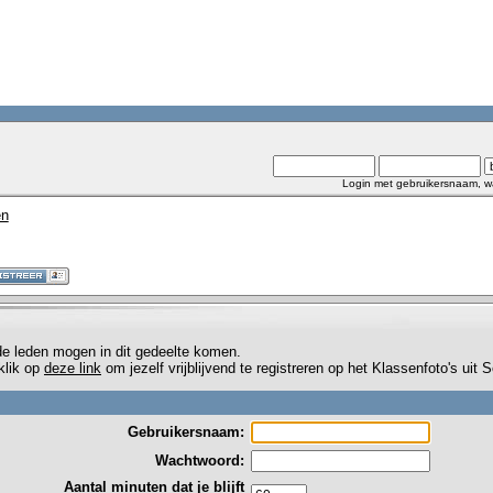
Login met gebruikersnaam, w
en
de leden mogen in dit gedeelte komen.
 klik op
deze link
om jezelf vrijblijvend te registreren op het Klassenfoto's uit
Gebruikersnaam:
Wachtwoord:
Aantal minuten dat je blijft