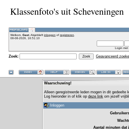
Klassenfoto's uit Scheveningen
Welkom,
Gast
. Alsjeblieft
inloggen
of
registreren
.
08-08-2026, 16:51:10
Login met
Zoek:
Geavanceerd zoek
Waarschuwing!
Alleen geregistreerde leden mogen in dit gedeelte
Log hieronder in of klik op
deze link
om jezelf vrijb
Inloggen
Gebruiker
Wacht
Aantal minuten dat je