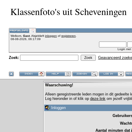
Klassenfoto's uit Scheveningen
Welkom,
Gast
. Alsjeblieft
inloggen
of
registreren
.
08-08-2026, 06:17:09
Login met
Zoek:
Geavanceerd zoek
Waarschuwing!
Alleen geregistreerde leden mogen in dit gedeelte
Log hieronder in of klik op
deze link
om jezelf vrijb
Inloggen
Gebruiker
Wacht
Aantal minuten dat je