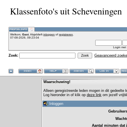
Klassenfoto's uit Scheveningen
Welkom,
Gast
. Alsjeblieft
inloggen
of
registreren
.
07-08-2026, 09:23:04
Login met
Zoek:
Geavanceerd zoek
Waarschuwing!
Alleen geregistreerde leden mogen in dit gedeelte
Log hieronder in of klik op
deze link
om jezelf vrijb
Inloggen
Gebruiker
Wacht
Aantal minuten dat je