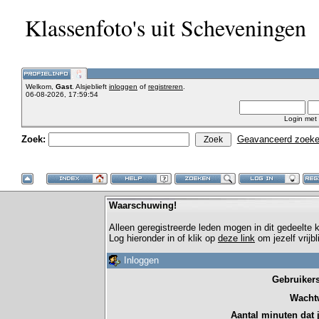
Klassenfoto's uit Scheveningen
Welkom,
Gast
. Alsjeblieft
inloggen
of
registreren
.
06-08-2026, 17:59:54
Login met
Zoek:
Geavanceerd zoek
Waarschuwing!
Alleen geregistreerde leden mogen in dit gedeelte
Log hieronder in of klik op
deze link
om jezelf vrijb
Inloggen
Gebruiker
Wacht
Aantal minuten dat je