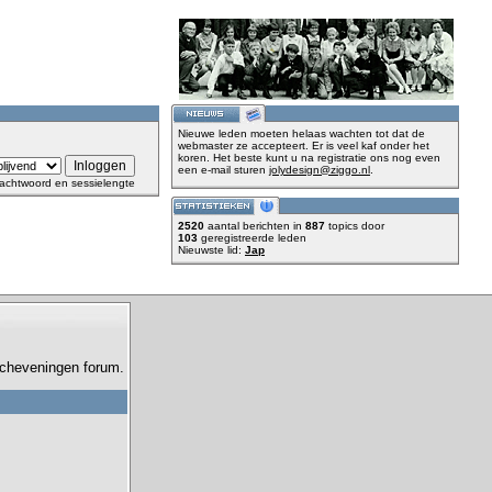
Nieuwe leden moeten helaas wachten tot dat de
webmaster ze accepteert. Er is veel kaf onder het
koren. Het beste kunt u na registratie ons nog even
een e-mail sturen
jolydesign@ziggo.nl
.
achtwoord en sessielengte
2520
aantal berichten in
887
topics door
103
geregistreerde leden
Nieuwste lid:
Jap
 Scheveningen forum.