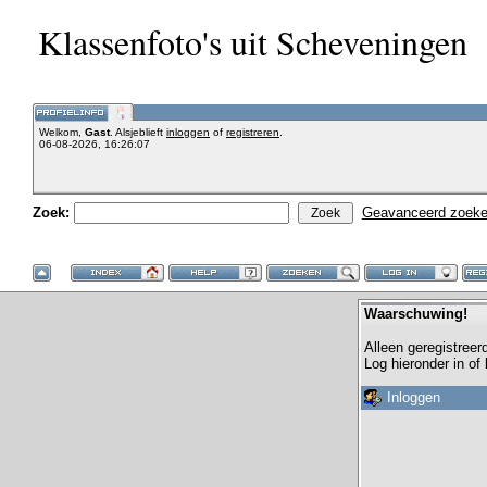
Klassenfoto's uit Scheveningen
Welkom,
Gast
. Alsjeblieft
inloggen
of
registreren
.
06-08-2026, 16:26:07
Zoek:
Geavanceerd zoek
Waarschuwing!
Alleen geregistreer
Log hieronder in of
Inloggen