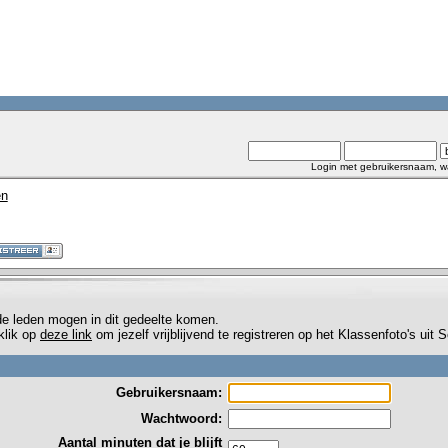
Login met gebruikersnaam, w
en
de leden mogen in dit gedeelte komen.
 klik op
deze link
om jezelf vrijblijvend te registreren op het Klassenfoto's uit
Gebruikersnaam:
Wachtwoord:
Aantal minuten dat je blijft