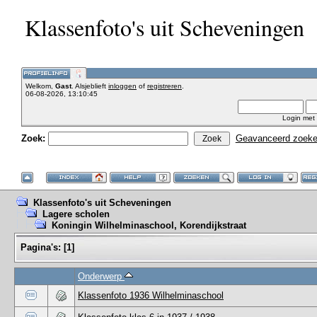
Klassenfoto's uit Scheveningen
Welkom,
Gast
. Alsjeblieft
inloggen
of
registreren
.
06-08-2026, 13:10:45
Login met
Zoek:
Geavanceerd zoek
Klassenfoto's uit Scheveningen
Lagere scholen
Koningin Wilhelminaschool, Korendijkstraat
Pagina's:
[
1
]
Onderwerp
Klassenfoto 1936 Wilhelminaschool