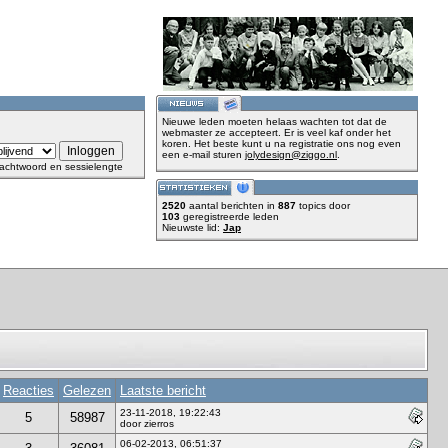
Nieuwe leden moeten helaas wachten tot dat de
webmaster ze accepteert. Er is veel kaf onder het
koren. Het beste kunt u na registratie ons nog even
een e-mail sturen
jolydesign@ziggo.nl
.
achtwoord en sessielengte
2520
aantal berichten in
887
topics door
103
geregistreerde leden
Nieuwste lid:
Jap
Reacties
Gelezen
Laatste bericht
23-11-2018, 19:22:43
5
58987
door zierros
06-02-2013, 06:51:37