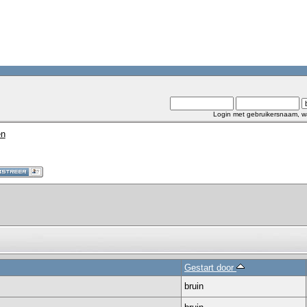
Login met gebruikersnaam, w
en
Gestart door
bruin