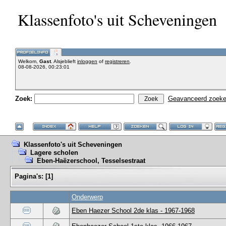
Klassenfoto's uit Scheveningen
Welkom,
Gast
. Alsjeblieft
inloggen
of
registreren
.
08-08-2026, 00:23:01
Zoek:
Geavanceerd zoek
Klassenfoto's uit Scheveningen
Lagere scholen
Eben-Haëzerschool, Tesselsestraat
Pagina's:
[
1
]
Onderwerp
Eben Haezer School 2de klas - 1967-1968