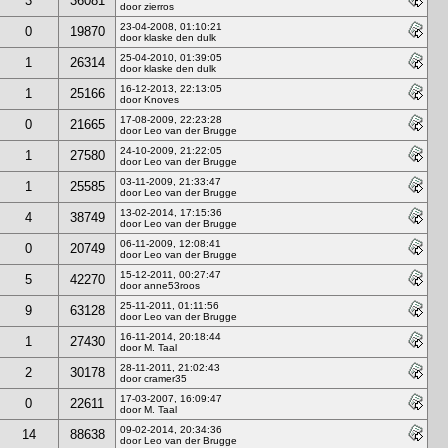
3
36081
door zierros
23-04-2008, 01:10:21
0
19870
door klaske den dulk
25-04-2010, 01:39:05
1
26314
door klaske den dulk
16-12-2013, 22:13:05
1
25166
door Knoves
17-08-2009, 22:23:28
0
21665
door Leo van der Brugge
24-10-2009, 21:22:05
1
27580
door Leo van der Brugge
03-11-2009, 21:33:47
1
25585
door Leo van der Brugge
13-02-2014, 17:15:36
4
38749
door Leo van der Brugge
06-11-2009, 12:08:41
0
20749
door Leo van der Brugge
15-12-2011, 00:27:47
5
42270
door anne53roos
25-11-2011, 01:11:56
9
63128
door Leo van der Brugge
16-11-2014, 20:18:44
1
27430
door M. Taal
28-11-2011, 21:02:43
2
30178
door cramer35
17-03-2007, 16:09:47
0
22611
door M. Taal
09-02-2014, 20:34:36
14
88638
door Leo van der Brugge