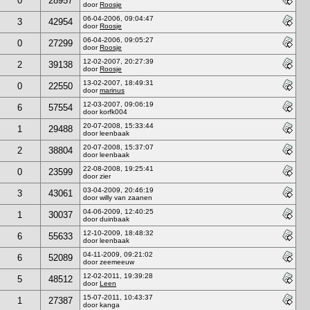
0
28957
door
Roosje
06-04-2006, 09:04:47
3
42954
door
Roosje
06-04-2006, 09:05:27
0
27299
door
Roosje
12-02-2007, 20:27:39
2
39138
door
Roosje
13-02-2007, 18:49:31
0
22550
door
marinus
12-03-2007, 09:06:19
6
57554
door korfk004
20-07-2008, 15:33:44
1
29488
door leenbaak
20-07-2008, 15:37:07
2
38804
door leenbaak
22-08-2008, 19:25:41
0
23599
door zier
03-04-2009, 20:46:19
3
43061
door willy van zaanen
04-06-2009, 12:40:25
1
30037
door duinbaak
12-10-2009, 18:48:32
6
55633
door leenbaak
04-11-2009, 09:21:02
6
52089
door zeemeeuw
12-02-2011, 19:39:28
5
48512
door
Leen
15-07-2011, 10:43:37
1
27387
door kanga