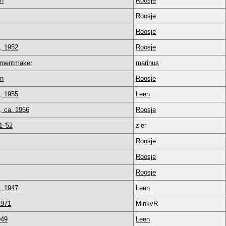
en
Roosje
Roosje
Roosje
, 1952
Roosje
tumentmaker
marinus
en
Roosje
, 1955
Leen
, ca. 1956
Roosje
1-'52
zier
Roosje
Roosje
Roosje
, 1947
Leen
1971
MinkvR
949
Leen