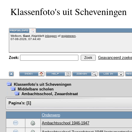
Klassenfoto's uit Scheveningen
Welkom,
Gast
. Alsjeblieft
inloggen
of
registreren
.
07-08-2026, 07:44:40
Zoek:
Geavanceerd zoek
Klassenfoto's uit Scheveningen
Middelbare scholen
Ambachtsschool, Zwaardstraat
Pagina's:
[
1
]
Onderwerp
Ambachtsschool 1946-1947