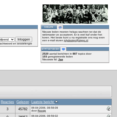
Nieuwe leden moeten helaas wachten tot dat de
webmaster ze accepteert. Er is veel kaf onder het
koren. Het beste kunt u na registratie ons nog even
een e-mail sturen
jolydesign@ziggo.nl
.
achtwoord en sessielengte
2520
aantal berichten in
887
topics door
103
geregistreerde leden
Nieuwste lid:
Jap
Reacties
Gelezen
Laatste bericht
06-04-2006, 08:58:09
3
45782
door
Roosje
06-04-2006, 08:59:02