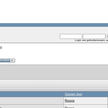
Login met gebruikersnaam, w
en
Gestart door
Roosje